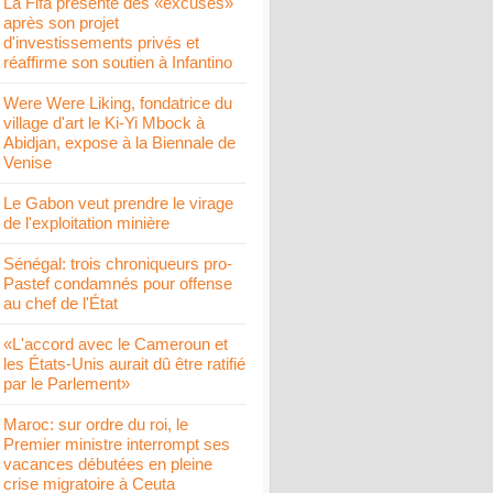
La Fifa présente des «excuses»
après son projet
d'investissements privés et
réaffirme son soutien à Infantino
Were Were Liking, fondatrice du
village d'art le Ki-Yi Mbock à
Abidjan, expose à la Biennale de
Venise
Le Gabon veut prendre le virage
de l'exploitation minière
Sénégal: trois chroniqueurs pro-
Pastef condamnés pour offense
au chef de l'État
«L'accord avec le Cameroun et
les États-Unis aurait dû être ratifié
par le Parlement»
Maroc: sur ordre du roi, le
Premier ministre interrompt ses
vacances débutées en pleine
crise migratoire à Ceuta