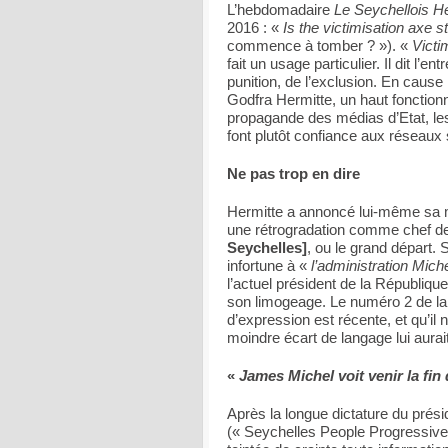
L’hebdomadaire
Le Seychellois H
2016 : «
Is the victimisation axe sta
commence à tomber ? »). «
Victi
fait un usage particulier. Il dit l’e
punition, de l’exclusion. En cause
Godfra Hermitte, un haut fonctionn
propagande des médias d’Etat, les
font plutôt confiance aux réseaux
Ne pas trop en dire
Hermitte a annoncé lui-même sa m
une rétrogradation comme chef d
Seychelles]
, ou le grand départ.
infortune à «
l’administration Mich
l’actuel président de la Républiqu
son limogeage. Le numéro 2 de la p
d’expression est récente, et qu’il n
moindre écart de langage lui aura
«
James Michel voit venir la fi
Après la longue dictature du prés
(« Seychelles People Progressive 