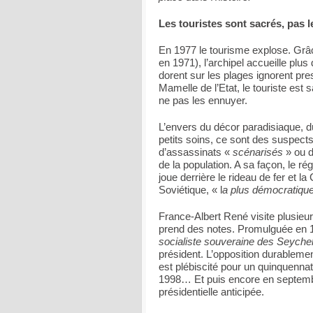
Les touristes sont sacrés, pas 
En 1977 le tourisme explose. Grâc
en 1971), l’archipel accueille plu
dorent sur les plages ignorent pres
Mamelle de l’Etat, le touriste es
ne pas les ennuyer.
L’envers du décor paradisiaque, d
petits soins, ce sont des suspects
d’assassinats «
scénarisés
» ou d
de la population. A sa façon, le r
joue derrière le rideau de fer et l
Soviétique, « l
a plus démocratiqu
France-Albert René visite plusieu
prend des notes. Promulguée en 19
socialiste souveraine des Seychel
président. L’opposition durableme
est plébiscité pour un quinquenna
1998… Et puis encore en septembr
présidentielle anticipée.