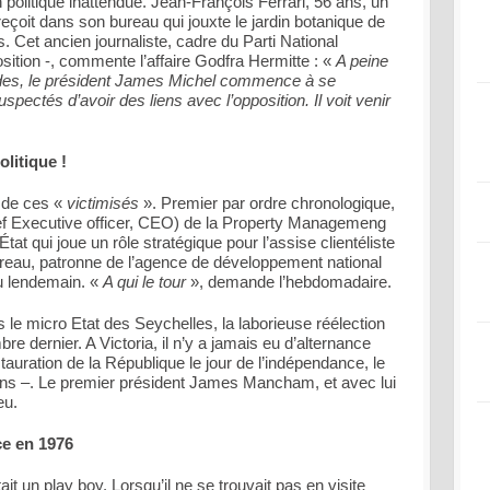
n politique inattendue. Jean-François Ferrari, 56 ans, un
çoit dans son bureau qui jouxte le jardin botanique de
s. Cet ancien journaliste, cadre du Parti National
osition -, commente l’affaire Godfra Hermitte : «
A peine
udes, le président James Michel commence à se
uspectés d’avoir des liens avec l’opposition. Il voit venir
litique !
te de ces «
victimisés
». Premier par ordre chronologique,
ief Executive officer, CEO) de la Property Managemeng
 qui joue un rôle stratégique pour l’assise clientéliste
reau, patronne de l’agence de développement national
u lendemain. «
A qui le tour
», demande l’hebdomadaire.
s le micro Etat des Seychelles, la laborieuse réélection
e dernier. A Victoria, il n’y a jamais eu d’alternance
tauration de la République le jour de l’indépendance, le
ans –. Le premier président James Mancham, et avec lui
eu.
e en 1976
t un play boy. Lorsqu’il ne se trouvait pas en visite