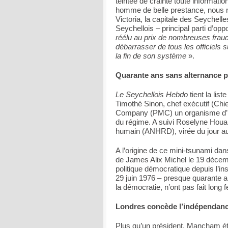
teintée de crainte toute informatio
homme de belle prestance, nous re
Victoria, la capitale des Seychelle
Seychellois – principal parti d’opp
réélu au prix de nombreuses fra
débarrasser de tous les officiels s
la fin de son système
».
Quarante ans sans alternance po
Le Seychellois Hebdo
tient la lis
Timothé Sinon, chef exécutif (Ch
Company (PMC) un organisme d’État
du régime. A suivi Roselyne Houa
humain (ANHRD), virée du jour a
A l’origine de ce mini-tsunami dan
de James Alix Michel le 19 décembr
politique démocratique depuis l’ins
29 juin 1976 – presque quarante 
la démocratie, n’ont pas fait long f
Londres concède l’indépendanc
Plus qu’un président, Mancham étai