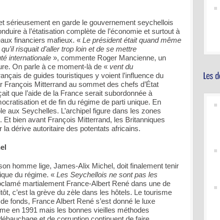
met sérieusement en garde le gouvernement seychellois
onduire à l’étatisation complète de l’économie et surtout à
seaux financiers mafieux. «
Le président était quand même
u’il risquait d’aller trop loin et de se mettre
é internationale
», commente Roger Mancienne, un
ature. On parle à ce moment-là de «
vent du
ançais de guides touristiques y voient l’influence du
ar François Mitterrand au sommet des chefs d’État
onçait que l’aide de la France serait subordonnée à
cratisation et de fin du régime de parti unique. En
aible aux Seychelles. L’archipel figure dans les zones
 Et bien avant François Mitterrand, les Britanniques
 la dérive autoritaire des potentats africains.
el
on homme lige, James-Alix Michel, doit finalement tenir
mique du régime. «
Les Seychellois ne sont pas les
roclamé martialement France-Albert René dans une de
tôt, c’est la grève du zèle dans les hôtels. Le tourisme
eurs de fonds, France Albert René s’est donné le luxe
isme en 1991 mais les bonnes vieilles méthodes
e débauchage et de corruption continuent de faire