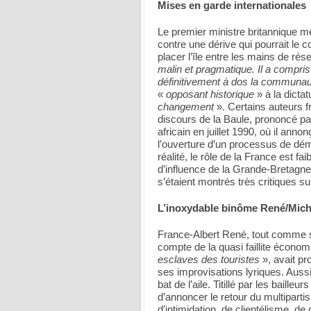
Mises en garde internationales
Le premier ministre britannique 
contre une dérive qui pourrait le c
placer l’île entre les mains de ré
malin et pragmatique. Il a compris q
définitivement à dos la communaut
«
opposant historique
» à la dict
changement
». Certains auteurs fr
discours de la Baule, prononcé p
africain en juillet 1990, où il ann
l’ouverture d’un processus de démo
réalité, le rôle de la France est f
d’influence de la Grande-Bretagne.
s’étaient montrés très critiques sur
L’inoxydable binôme René/Mich
France-Albert René, tout comme s
compte de la quasi faillite écono
esclaves des touristes
», avait p
ses improvisations lyriques. Aussi
bat de l’aile. Titillé par les baill
d’annoncer le retour du multipart
d’intimidation, de clientélisme, d