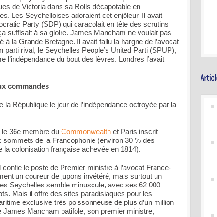
es rues de Victoria dans sa Rolls décapotable en
es. Les Seychelloises adoraient cet enjôleur. Il avait
ratic Party (SDP) qui caracolait en tête des scrutins
a suffisait à sa gloire. James Mancham ne voulait pas
té à la Grande Bretagne. Il avait fallu la hargne de l’avocat
 parti rival, le Seychelles People’s United Parti (SPUP),
l’indépendance du bout des lèvres. Londres l’avait
 aux commandes
la République le jour de l’indépendance octroyée par la
nt le 36e membre du
Commonwealth
et Paris inscrit
aux sommets de la Francophonie (environ 30 % des
de la colonisation française achevée en 1814).
confie le poste de Premier ministre à l’avocat France-
ment un coureur de jupons invétéré, mais surtout un
l des Seychelles semble minuscule, avec ses 62 000
lots. Mais il offre des sites paradisiaques pour les
aritime exclusive très poissonneuse de plus d’un million
e James Mancham batifole, son premier ministre,