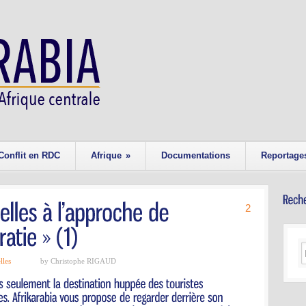
Conflit en RDC
Afrique
»
Documentations
Reportage
2
lles
by Christophe RIGAUD