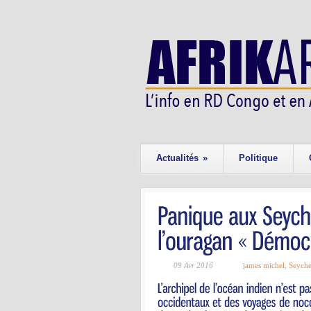
Actualités
»
Politique
09 Avr 2016
james michel
,
Seyche