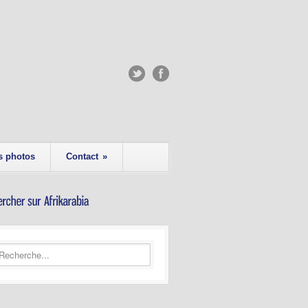
s photos
Contact
»