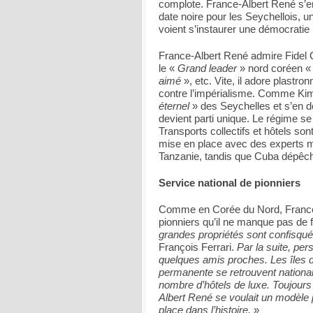
complote. France-Albert René s’em
date noire pour les Seychellois, un
voient s’instaurer une démocratie 
France-Albert René admire Fidel C
le «
Grand leader
» nord coréen 
aimé
», etc. Vite, il adore plastr
contre l’impérialisme. Comme Kim 
éternel
» des Seychelles et s’en 
devient parti unique. Le régime se
Transports collectifs et hôtels so
mise en place avec des experts mi
Tanzanie, tandis que Cuba dépêch
Service national de pionniers
Comme en Corée du Nord, France
pionniers qu’il ne manque pas de f
grandes propriétés sont confisqu
François Ferrari.
Par la suite, pe
quelques amis proches. Les îles d
permanente se retrouvent national
nombre d’hôtels de luxe. Toujours a
Albert René se voulait un modèle p
place dans l’histoire.
»