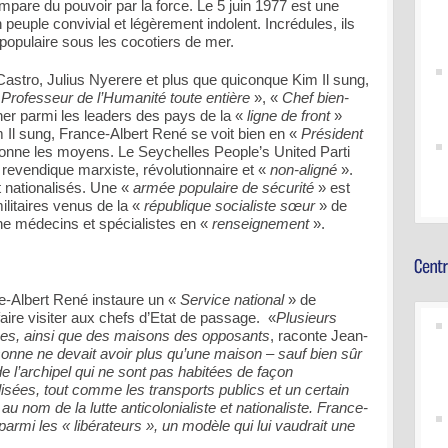
pare du pouvoir par la force. Le 5 juin 1977 est une
 peuple convivial et légèrement indolent. Incrédules, ils
populaire sous les cocotiers de mer.
astro, Julius Nyerere et plus que quiconque Kim Il sung,
«
Professeur de l’Humanité toute entière
», «
Chef bien-
onner parmi les leaders des pays de la «
ligne de front
»
Il sung, France-Albert René se voit bien en «
Président
donne les moyens. Le Seychelles People’s United Parti
 revendique marxiste, révolutionnaire et «
non-aligné
».
nt nationalisés. Une «
armée populaire de sécurité
» est
litaires venus de la «
république socialiste sœur
» de
e médecins et spécialistes en «
renseignement
».
-Albert René instaure un «
Service national
» de
aire visiter aux chefs d’Etat de passage. «
Plusieurs
ées, ainsi que des maisons des opposants
, raconte Jean-
rsonne ne devait avoir plus qu’une maison – sauf bien sûr
e l’archipel qui ne sont pas habitées de façon
isées, tout comme les transports publics et un certain
u nom de la lutte anticolonialiste et nationaliste. France-
armi les « libérateurs », un modèle qui lui vaudrait une