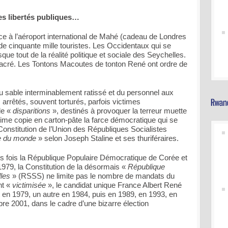
les libertés publiques…
e à l’aéroport international de Mahé (cadeau de Londres
s de cinquante mille touristes. Les Occidentaux qui se
que tout de la réalité politique et sociale des Seychelles.
t sacré. Les Tontons Macoutes de tonton René ont ordre de
u sable interminablement ratissé et du personnel aux
 arrêtés, souvent torturés, parfois victimes
e «
disparitions
», destinés à provoquer la terreur muette
égime copie en carton-pâte la farce démocratique qui se
a Constitution de l’Union des Républiques Socialistes
e du monde
» selon Joseph Staline et ses thuriféraires.
rs fois la République Populaire Démocratique de Corée et
79, la Constitution de la désormais «
République
les
» (RSSS) ne limite pas le nombre de mandats du
nt «
victimisée
», le candidat unique France Albert René
t en 1979, un autre en 1984, puis en 1989, en 1993, en
e 2001, dans le cadre d’une bizarre élection