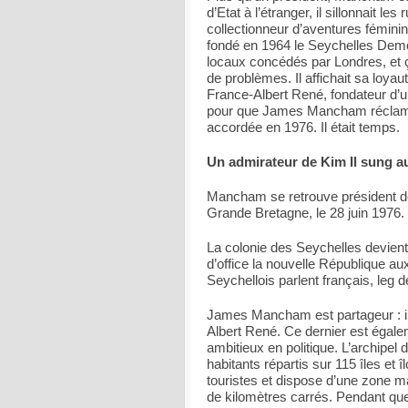
d’Etat à l’étranger, il sillonnait l
collectionneur d’aventures féminin
fondé en 1964 le Seychelles Democ
locaux concédés par Londres, et ç
de problèmes. Il affichait sa loyau
France-Albert René, fondateur d’un
pour que James Mancham réclame 
accordée en 1976. Il était temps.
Un admirateur de Kim Il sung
Mancham se retrouve président de 
Grande Bretagne, le 28 juin 1976.
La colonie des Seychelles devie
d’office la nouvelle République 
Seychellois parlent français, leg 
James Mancham est partageur : il 
Albert René. Ce dernier est égale
ambitieux en politique. L’archipe
habitants répartis sur 115 îles et î
touristes et dispose d’une zone m
de kilomètres carrés. Pendant qu