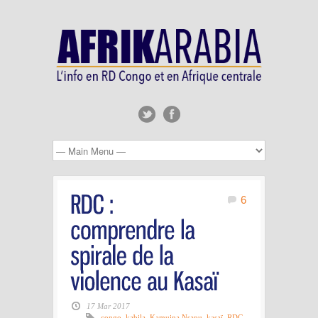
6
17 Mar 2017
congo
,
kabila
,
Kamuina Nsapu
,
kasaï
,
RDC
,