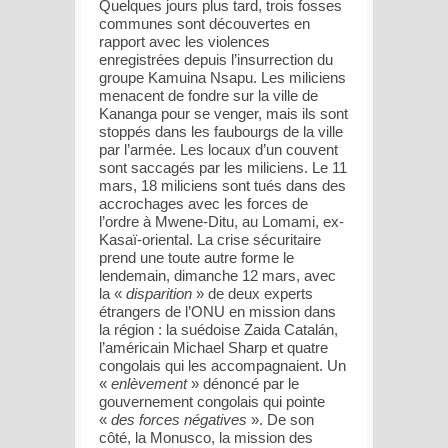
Quelques jours plus tard, trois fosses
communes sont découvertes en
rapport avec les violences
enregistrées depuis l’insurrection du
groupe Kamuina Nsapu. Les miliciens
menacent de fondre sur la ville de
Kananga pour se venger, mais ils sont
stoppés dans les faubourgs de la ville
par l’armée. Les locaux d’un couvent
sont saccagés par les miliciens. Le 11
mars, 18 miliciens sont tués dans des
accrochages avec les forces de
l’ordre à Mwene-Ditu, au Lomami, ex-
Kasaï-oriental. La crise sécuritaire
prend une toute autre forme le
lendemain, dimanche 12 mars, avec
la «
disparition
» de deux experts
étrangers de l’ONU en mission dans
la région : la suédoise Zaida Catalán,
l’américain Michael Sharp et quatre
congolais qui les accompagnaient. Un
«
enlèvement
» dénoncé par le
gouvernement congolais qui pointe
«
des forces négatives
». De son
côté, la Monusco, la mission des