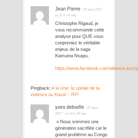
Jean Pierre
19 mars 2017
at 21 h 14 min
Christophe Rigaud, je
vous recommande cette
analyse pour QUE vous
conpreniez le véritable
enjeux de la saga
Kamuina Nsapu.
https://www.facebook.com/alliance.acrc
Pingback:
A la Une: la spirale de la
violence au Kasaï – RFI
yves debaille
22 mars
2017
at 16 h 20 min
» Nous sommes une
génération sacrifiée car le
grand problème au Congo