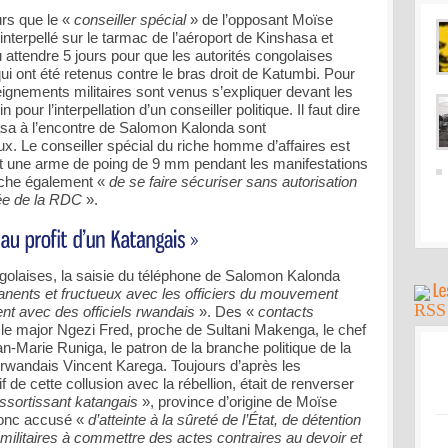
urs que le «
conseiller spécial
» de l’opposant Moïse
nterpellé sur le tarmac de l’aéroport de Kinshasa et
u attendre 5 jours pour que les autorités congolaises
i ont été retenus contre le bras droit de Katumbi. Pour
nseignements militaires sont venus s’expliquer devant les
 pour l’interpellation d’un conseiller politique. Il faut dire
asa à l’encontre de Salomon Kalonda sont
x. Le conseiller spécial du riche homme d’affaires est
nt une arme de poing de 9 mm pendant les manifestations
oche également «
de se faire sécuriser sans autorisation
mée de la RDC
».
ngolaises, la saisie du téléphone de Salomon Kalonda
nents et fructueux avec les officiers du mouvement
nt avec des officiels rwandais
». Des «
contacts
 le major Ngezi Fred, proche de Sultani Makenga, le chef
an-Marie Runiga, le patron de la branche politique de la
 rwandais Vincent Karega. Toujours d’après les
f de cette collusion avec la rébellion, était de renverser
essortissant katangais
», province d’origine de Moïse
donc accusé «
d’atteinte à la sûreté de l’État, de détention
s militaires à commettre des actes contraires au devoir et