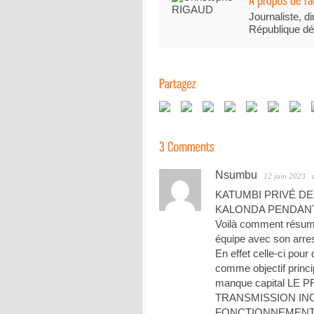
Journaliste, di
République dé
Nsumbu
12 juin 2023
KATUMBI PRIVÉ D
KALONDA PENDANT
Voilà comment résume
équipe avec son arres
En effet celle-ci pou
comme objectif princip
manque capital L
TRANSMISSION IN
FONCTIONNEMENT