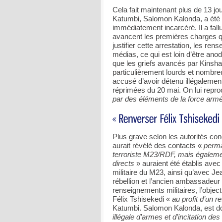
Cela fait maintenant plus de 13 jo
Katumbi, Salomon Kalonda, a été i
immédiatement incarcéré. Il a fall
avancent les premières charges qu
justifier cette arrestation, les re
médias, ce qui est loin d’être anodin
que les griefs avancés par Kinsh
particulièrement lourds et nombreu
accusé d’avoir détenu illégaleme
réprimées du 20 mai. On lui repr
par des éléments de la force ar
Plus grave selon les autorités co
aurait révélé des contacts «
perma
terroriste M23/RDF, mais égaleme
directs
» auraient été établis avec
militaire du M23, ainsi qu’avec Je
rébellion et l’ancien ambassadeur
renseignements militaires, l’objecti
Félix Tshisekedi «
au profit d’un r
Katumbi. Salomon Kalonda, est 
illégale d’armes et d’incitation de