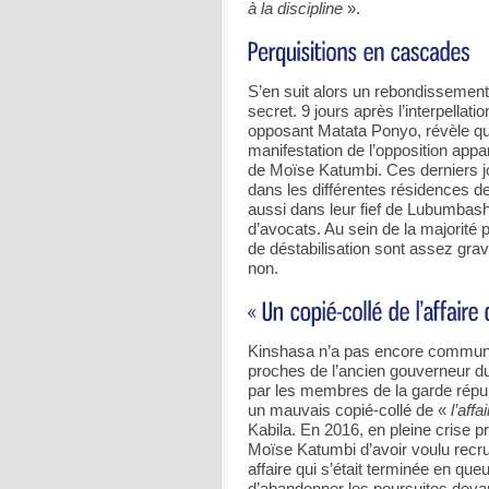
à la discipline
».
S’en suit alors un rebondissement 
secret. 9 jours après l’interpellat
opposant Matata Ponyo, révèle que 
manifestation de l’opposition appa
de Moïse Katumbi. Ces derniers jo
dans les différentes résidences 
aussi dans leur fief de Lubumbash
d’avocats. Au sein de la majorité 
de déstabilisation sont assez gr
non.
Kinshasa n’a pas encore communiqu
proches de l’ancien gouverneur d
par les membres de la garde républ
un mauvais copié-collé de «
l’aff
Kabila. En 2016, en pleine crise p
Moïse Katumbi d’avoir voulu recru
affaire qui s’était terminée en que
d’abandonner les poursuites deva