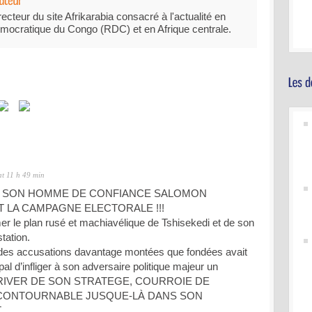
recteur du site Afrikarabia consacré à l'actualité en
mocratique du Congo (RDC) et en Afrique centrale.
at 11 h 49 min
E SON HOMME DE CONFIANCE SALOMON
 LA CAMPAGNE ELECTORALE !!!
r le plan rusé et machiavélique de Tshisekedi et de son
tation.
r des accusations davantage montées que fondées avait
al d’infliger à son adversaire politique majeur un
E PRIVER DE SON STRATEGE, COURROIE DE
CONTOURNABLE JUSQUE-LÀ DANS SON
.