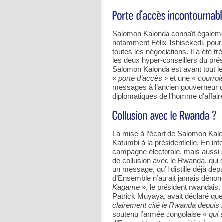
Salomon Kalonda connaît également
notamment Félix Tshisekedi, pour 
toutes les négociations. Il a été 
les deux hyper-conseillers du pré
Salomon Kalonda est avant tout l
«
porte d’accès
» et une «
courroi
messages à l’ancien gouverneur de
diplomatiques de l’homme d’affaire
La mise à l’écart de Salomon Kal
Katumbi à la présidentielle. En int
campagne électorale, mais aussi s
de collusion avec le Rwanda, qui 
un message, qu’il distille déjà de
d’Ensemble n’aurait jamais déno
Kagame
», le président rwandais.
Patrick Muyaya, avait déclaré qu
clairement cité le Rwanda depuis l
soutenu l’armée congolaise «
qui