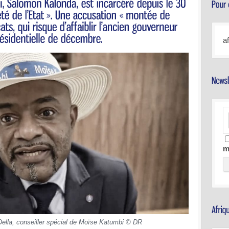
a
m
ella, conseiller spécial de Moïse Katumbi © DR