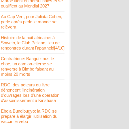
Maroc filent en demi-finales et se
qualifient au Mondial 2027
Au Cap Vert, pour Juliata Cohen,
perle après perle le monde se
relèvera
Histoire de la nuit africaine: à
Soweto, le Club Pelican, lieu de
rencontres durant l'apartheid[4/10]
Centrafrique: Bangui sous le
choc, un camion-citerne se
renverse à Bimbo faisant au
moins 20 morts
RDC: des acteurs du livre
dénoncent l'incinération
d'ouvrages lors d'une opération
d'assainissement à Kinshasa
Ebola Bundibugyo: la RDC se
prépare à élargir l’utilisation du
vaccin Ervebo