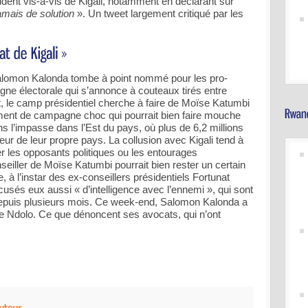
udent vis-à-vis de Kigali, notamment en déclarant sur
amais de solution
». Un tweet largement critiqué par les
lomon Kalonda tombe à point nommé pour les pro-
gne électorale qui s’annonce à couteaux tirés entre
t, le camp présidentiel cherche à faire de Moïse Katumbi
ent de campagne choc qui pourrait bien faire mouche
ans l’impasse dans l’Est du pays, où plus de 6,2 millions
ieur de leur propre pays. La collusion avec Kigali tend à
er les opposants politiques ou les entourages
eiller de Moïse Katumbi pourrait bien rester un certain
, à l’instar des ex-conseillers présidentiels Fortunat
usés eux aussi « d’intelligence avec l’ennemi », qui sont
epuis plusieurs mois. Ce week-end, Salomon Kalonda a
e de Ndolo. Ce que dénoncent ses avocats, qui n’ont