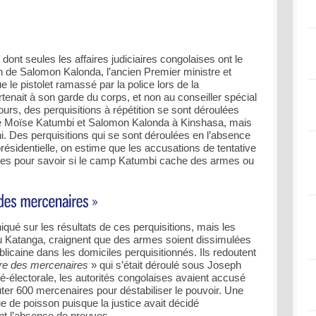
dont seules les affaires judiciaires congolaises ont le
ion de Salomon Kalonda, l’ancien Premier ministre et
le pistolet ramassé par la police lors de la
rtenait à son garde du corps, et non au conseiller spécial
urs, des perquisitions à répétition se sont déroulées
de Moïse Katumbi et Salomon Kalonda à Kinshasa, mais
i. Des perquisitions qui se sont déroulées en l’absence
présidentielle, on estime que les accusations de tentative
aves pour savoir si le camp Katumbi cache des armes ou
é sur les résultats de ces perquisitions, mais les
u Katanga, craignent que des armes soient dissimulées
icaine dans les domiciles perquisitionnés. Ils redoutent
aire des mercenaires
» qui s’était déroulé sous Joseph
ré-électorale, les autorités congolaises avaient accusé
ter 600 mercenaires pour déstabiliser le pouvoir. Une
ue de poisson puisque la justice avait décidé
nt l’absence de preuves.