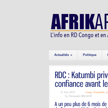
Actualités
»
Politique
11 Juin 2023
congo
,
Ensemble
,
j
by Christophe RIGAUD