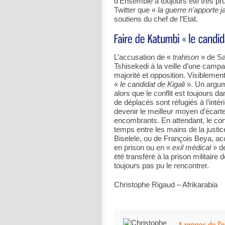
d’Ensemble a toujours été très pr
Twitter que «
la guerre n’apporte j
soutiens du chef de l’Etat.
L’accusation de «
trahison
» de Sa
Tshisekedi à la veille d’une campa
majorité et opposition. Visiblemen
«
le candidat de Kigali
». Un argum
alors que le conflit est toujours d
de déplacés sont réfugiés à l’intér
devenir le meilleur moyen d’écart
encombrants. En attendant, le cons
temps entre les mains de la justice
Biselele, ou de François Beya, acc
en prison ou en «
exil médical
» d
été transféré à la prison militair
toujours pas pu le rencontrer.
Christophe Rigaud – Afrikarabia