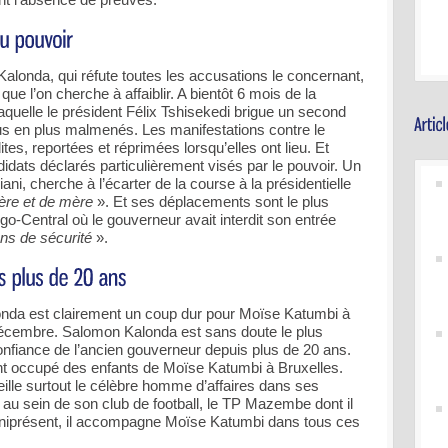
Kalonda, qui réfute toutes les accusations le concernant,
 l’on cherche à affaiblir. A bientôt 6 mois de la
aquelle le président Félix Tshisekedi brigue un second
us en plus malmenés. Les manifestations contre le
ites, reportées et réprimées lorsqu’elles ont lieu. Et
idats déclarés particulièrement visés par le pouvoir. Un
iani, cherche à l’écarter de la course à la présidentielle
ère et de mère
». Et ses déplacements sont le plus
-Central où le gouverneur avait interdit son entrée
ons de sécurité
».
onda est clairement un coup dur pour Moïse Katumbi à
écembre. Salomon Kalonda est sans doute le plus
nfiance de l’ancien gouverneur depuis plus de 20 ans.
 occupé des enfants de Moïse Katumbi à Bruxelles.
lle surtout le célèbre homme d’affaires dans ses
u sein de son club de football, le TP Mazembe dont il
Omniprésent, il accompagne Moïse Katumbi dans tous ces