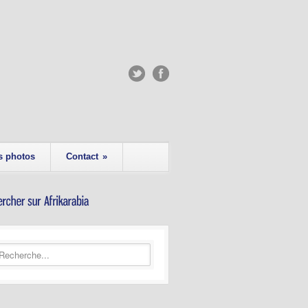
s photos
Contact
»