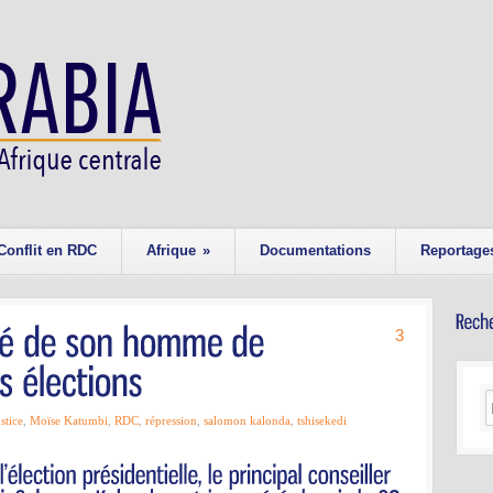
Conflit en RDC
Afrique
»
Documentations
Reportage
3
ustice
,
Moïse Katumbi
,
RDC
,
répression
,
salomon kalonda
,
tshisekedi