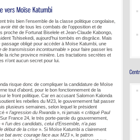
 très bien l’ensemble de la classe politique congolaise,
avoir été de tous les combats de l’opposition et de
très proche de Fortunat Biselele et Jean-Claude Kabongo,
sident Tshisekedi, aujourd’hui tombés en disgrâce. Mais
e passage obligé pour accéder à Moïse Katumbi, une
e de transmission incontournable
» pour faire passer les
 la riche province minière. Les tractations secrètes et
s n’ont aucun secret pour lui.
onda risque donc de compliquer la candidature de Moïse
erne tout d’abord, pour le bon fonctionnement de la
ur le front politique. Car en accusant Salomon Kalonda
soutient les rebelles du M23, le gouvernement fait passer
puis plusieurs semaines, selon lequel le président
ncé «
l’agression du Rwanda
», ni jamais «
critiqué Paul
 Sur France 24, le très porte-parole du gouvernement,
e «
l’un des candidats, celui d’Ensemble, n’a pas
e début de la crise
». Si Moïse Katumbi a clairement
 se bat avec courage face aux M23
», le patron