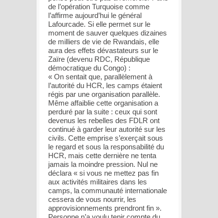
de l’opération Turquoise comme
l’affirme aujourd’hui le général
Lafourcade. Si elle permet sur le
moment de sauver quelques dizaines
de milliers de vie de Rwandais, elle
aura des effets dévastateurs sur le
Zaïre (devenu RDC, République
démocratique du Congo) :
« On sentait que, parallèlement à
l’autorité du HCR, les camps étaient
régis par une organisation parallèle.
Même affaiblie cette organisation a
perduré par la suite : ceux qui sont
devenus les rebelles des FDLR ont
continué à garder leur autorité sur les
civils. Cette emprise s’exerçait sous
le regard et sous la responsabilité du
HCR, mais cette dernière ne tenta
jamais la moindre pression. Nul ne
déclara « si vous ne mettez pas fin
aux activités militaires dans les
camps, la communauté internationale
cessera de vous nourrir, les
approvisionnements prendront fin ».
Personne n’a voulu tenir compte du