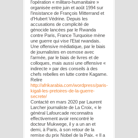
l’opération « militaro-humanitaire »
organisée entre juin et août 1994 sur
l’insistance de François Mitterrand et
d’Hubert Védrine. Depuis les
accusations de complicité de
génocide lancées par le Rwanda
contre Paris, France Turquoise mène
une guerre qui vise l’Etat rwandais.
Une offensive médiatique, par le biais
de journalistes en osmose avec
l’armée, par le biais de livres et de
colloques, mais aussi une offensive «
indirecte » par des conseils à des
chefs rebelles en lutte contre Kagame.
Relire
http://afrikarabia.com/wordpress/paris-
kigali-les-pretoires-de-la-guerre-
secrete/
Contacté en mars 2020 par Laurent
Larcher journaliste de La Croix, « le
général Lafourcade reconnaitra
effectivement avoir rencontré le
docteur Mukwege, il y a un an et
demi, à Paris, à son retour de la
remise du prix Nobel de la Paix. « Il a