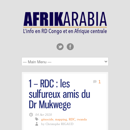
1
04 Avr 2020
génocide
,
mapping
,
RDC
,
rwanda
by Christophe RIGAUD