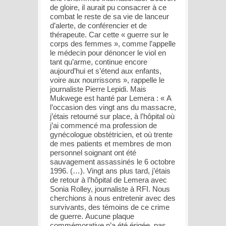
de gloire, il aurait pu consacrer à ce
combat le reste de sa vie de lanceur
d’alerte, de conférencier et de
thérapeute. Car cette « guerre sur le
corps des femmes », comme l’appelle
le médecin pour dénoncer le viol en
tant qu’arme, continue encore
aujourd’hui et s’étend aux enfants,
voire aux nourrissons », rappelle le
journaliste Pierre Lepidi. Mais
Mukwege est hanté par Lemera : « A
l’occasion des vingt ans du massacre,
j’étais retourné sur place, à l’hôpital où
j’ai commencé ma profession de
gynécologue obstétricien, et où trente
de mes patients et membres de mon
personnel soignant ont été
sauvagement assassinés le 6 octobre
1996. (…). Vingt ans plus tard, j’étais
de retour à l’hôpital de Lemera avec
Sonia Rolley, journaliste à RFI. Nous
cherchions à nous entretenir avec des
survivants, des témoins de ce crime
de guerre. Aucune plaque
commémorative n’a été érigée, pas