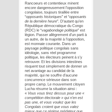
Rancoeurs et contentieux minent
encore dangereusement l’opposition
congolaise, toujours tiraillée entre
“
opposants historiques
” et “
opposants
de la dernière heure
”. D’autant qu’en
République démocratique du Congo
(RDC) le “
vagabondage politique
” est
légion. Passer allègrement d’un parti à
un autre, de la majorité à l’opposition,
est monnaie courante. Dans un
paysage politique congolais sans
idéologie, sans réel programme
politique, les électeurs peinent à s’y
retrouver. Et les divisions intestines
risquent tout simplement de donner un
net avantage au candidat de la
majorité, qui ne souffre d’aucune
concurrence sérieuse dans son
propre camp. Le mouvement citoyen
Lucha résume la situation ainsi :
«
Vous vous tirez dessus pour une «
compétition électorale » qui n’en est
pas une, et vous voulez que les
Congolais croient que vous valez
mieux que ce régime prédateur que