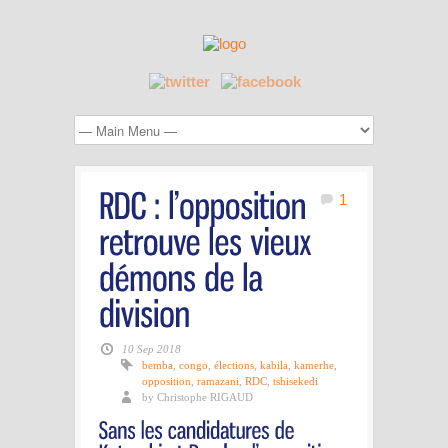
1
10 Sep 2018
bemba
,
congo
,
élections
,
kabila
,
kamerhe
,
opposition
,
ramazani
,
RDC
,
tshisekedi
by Christophe RIGAUD