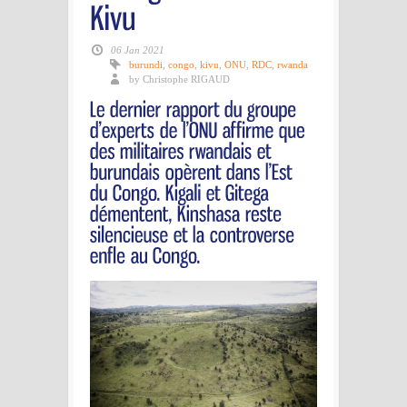
06 Jan 2021
burundi
,
congo
,
kivu
,
ONU
,
RDC
,
rwanda
by Christophe RIGAUD