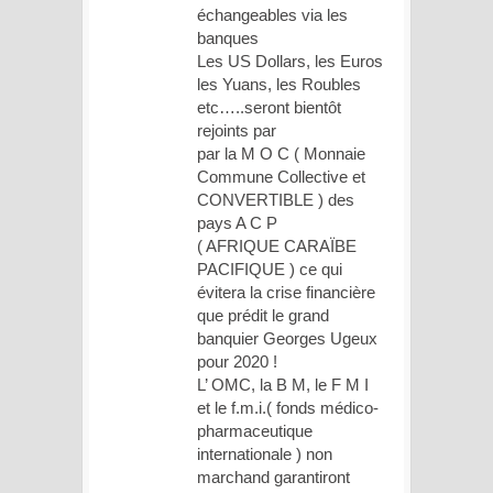
échangeables via les
banques
Les US Dollars, les Euros
les Yuans, les Roubles
etc…..seront bientôt
rejoints par
par la M O C ( Monnaie
Commune Collective et
CONVERTIBLE ) des
pays A C P
( AFRIQUE CARAÏBE
PACIFIQUE ) ce qui
évitera la crise financière
que prédit le grand
banquier Georges Ugeux
pour 2020 !
L’ OMC, la B M, le F M I
et le f.m.i.( fonds médico-
pharmaceutique
internationale ) non
marchand garantiront