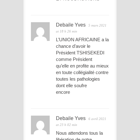
Debaile Yves
5 mars 2021
at 18 h 26 min
L’UNION AFRICAINE a la
chance d’avoir le
Président TSHISEKEDI
comme Président
qu’elle en profite au mieux
en toute collégialité contre
toutes les pathologies
dont elle soufre
encore
Debaile Yves
6 avril 2021
at 23 h 02 min
Nous attendons tous la
libération de notre