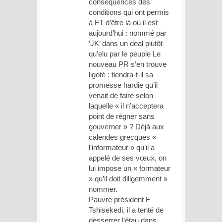
conséquences des
conditions qui ont permis
à FT d’être là où il est
aujourd’hui : nommé par
‘JK’ dans un deal plutôt
qu’elu par le peuple Le
nouveau PR s’en trouve
ligoté : tiendra-t-il sa
promesse hardie qu’il
venait de faire selon
laquelle « il n’acceptera
point de régner sans
gouverner » ? Déjà aux
calendes grecques «
l’informateur » qu’il a
appelé de ses vœux, on
lui impose un « formateur
» qu’il doit diligemment »
nommer.
Pauvre président F
Tshisekedi, il a tenté de
desserrer l’étau dans