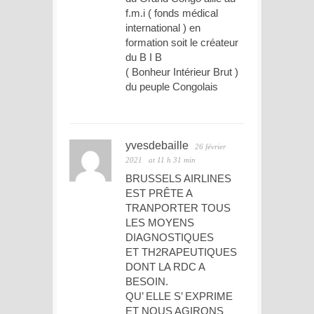
f.m.i ( fonds médical
international ) en
formation soit le créateur
du B I B
( Bonheur Intérieur Brut )
du peuple Congolais
yvesdebaille
26 février
2021
at 11 h 31 min
BRUSSELS AIRLINES
EST PRÊTE A
TRANPORTER TOUS
LES MOYENS
DIAGNOSTIQUES
ET TH2RAPEUTIQUES
DONT LA RDC A
BESOIN.
QU’ ELLE S’ EXPRIME
ET NOUS AGIRONS