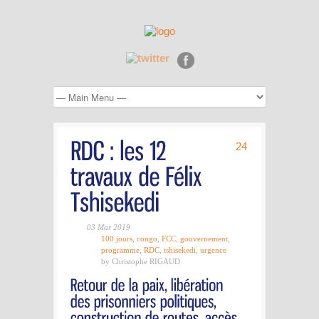
24
03 Mar 2019
100 jours
,
congo
,
FCC
,
gouvernement
,
programme
,
RDC
,
tshisekedi
,
urgence
by Christophe RIGAUD