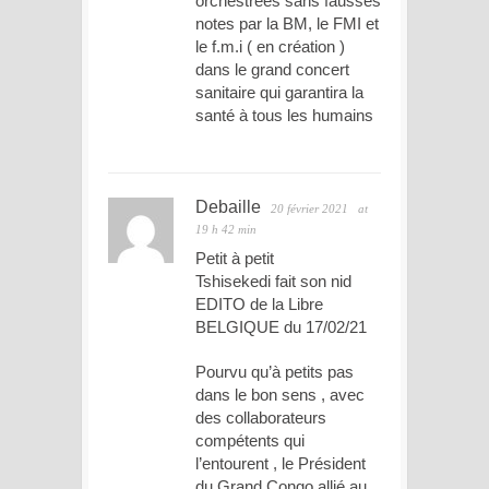
orchestrées sans fausses
notes par la BM, le FMI et
le f.m.i ( en création )
dans le grand concert
sanitaire qui garantira la
santé à tous les humains
Debaille
20 février 2021
at
19 h 42 min
Petit à petit
Tshisekedi fait son nid
EDITO de la Libre
BELGIQUE du 17/02/21
Pourvu qu’à petits pas
dans le bon sens , avec
des collaborateurs
compétents qui
l’entourent , le Président
du Grand Congo allié au