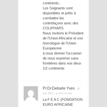
continents..
Les Soignants sont
disponibles et prêts à
combattre les
contrefaçons avec des
COLIPHARS
Nous invitons le Président
de l’Union Africaine et son
homologue de l’Union
Européenne
à nous donner l’occasion
de nous exprimer sans
frontières dans nos deux
1/2 continents
Pr.Dr.Debaile Yves
28
juin 2021
at 19 h 33 min
La F E A C (FONDATION
EURO AFRICAINE