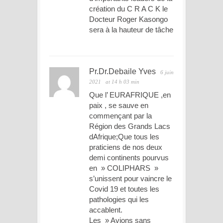
création du C R A C K le
Docteur Roger Kasongo
sera à la hauteur de tâche
Pr.Dr.Debaile Yves
6 juin
2021
at 14 h 03 min
Que l’ EURAFRIQUE ,en
paix , se sauve en
commençant par la
Région des Grands Lacs
dAfrique;Que tous les
praticiens de nos deux
demi continents pourvus
en » COLIPHARS »
s’unissent pour vaincre le
Covid 19 et toutes les
pathologies qui les
accablent.
Les » Avions sans