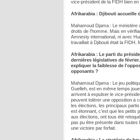
vice-président de la FIDH bien en
Afrikarabia : Djibouti accueill
Mahamoud Djama : Le ministère a in
droits de l’homme. Mais en vérifian
Amnesty international, ni avec 
travaillait à Djibouti était la FI
Afrikarabia : Le parti du prési
dernières législatives de févrie
expliquer la faiblesse de l’opp
opposants ?
Mahamoud Djama : Le jeu politique e
Guelleh, est en même temps joueur
arrivent à expulser le vice-prési
peuvent tolérer une opposition à c
les élections, les principaux parti
est étonnant, c’est que les petits 
aux élections, ont tous été retoqu
pas pu être présente dans toutes l
une victoire par forfait.
Afrikarabia : La stratégie de boy