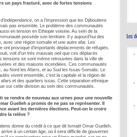
urs un pays fracturé, avec de fortes tensions
indépendance, on a l’impression que les Djiboutiens
s, mais pas ensemble. Le problème des communautés
aussi en tension en Ethiopie voisine. Au sein de la
mmunauté possède son territoire. Il y aujourd’hui des
, avec une région somalie et une autre afar. Les
pie ont provoqué d’importants déplacements de réfugiés.
outi, voit d’un très mauvais oeil que ces déplacés
es tensions se sont même retrouvées dans la ville de
ourées et des maisons incendiées. Ces communautés
, au Nord les Afarrs, et au Sud les Issas-Somalis. Le
tés vivent ensemble, c’est la capitale et la région de
rs afars et des quartiers issas. Cette séparation ethnique
joue sur cette division au sein des communautés.
uti se rendra de nouveau aux urnes pour une nouvelle
Omar Guelleh a promis de ne pas se représenter. Il
ce avant les dernières élections. Peut-on le croire
dre la relève ?
ens donne du crédit à ce que dit Ismaël Omar Guelleh.
 arrive à un certain âge, où il sera difficile de gouverner.
qu’il se représentera pour un 6ème mandat, car on ne