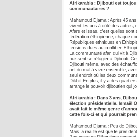
Afrikarabia : Djibouti est toujo
communautaires ?
Mahamoud Djama : Après 45 ans d’
vivent les uns à côté des autre
Afars et Issas, c’est quelles sont 
fédération éthiopienne, chaque co
Républiques ethniques en Ethiopie
tensions dues au conflit en Ethio
La communauté afar, qui vit à Djib
puissent se réfugier à Djibouti. C
Djibouti même, avec des échauff
ont du mal à vivre ensemble, avec
seul endroit où les deux communau
Dikhil. En plus, il y a des quartie
arrange le pouvoir djiboutien qui 
Afrikarabia : Dans 3 ans, Djibo
élection présidentielle. Ismaël 
avait fait le même genre d’annon
cette fois-ci et qui pourrait pren
Mahamoud Djama : Peu de Djibouti
Mais la réalité est que le président
Beaucoup de Djiboutiens pensent 