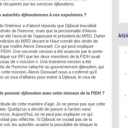
é récupérés par les services djiboutiens.
s autorités djiboutiennes à ces expulsions ?
’Intérieur a d’abord répondu que Djibouti travaillait
droits de l’homme, mais que la personnalité d’Alexis
ir été l’avocat de l’opposant et président du MRD, Daher
erdiction du MRD devant le Haut comité des droits de
 par maître Alexis Deswaef. Ce qui peut expliquer
la FIDH. Une seconde version a été avancée par le porte-
 expliqué sur RFI que les deux membres de la FIDH avait
 visas de «
mission
». Une troisième version a été
its de l’homme rattaché au gouvernement djiboutien, qui
r cette mission. Alexis Deswaef nous a confirmé qu’il
s un visa d’affaires pour entrer à Djibouti, le visa de
 le pouvoir djiboutien avec cette mission de la FIDH ?
itude de cette manière d’agir. Je ne pense pas que cette
ée. Quelqu’un a décidé de passer à l’action sans
nces. Aujourd’hui, on ne peut pas expliquer ce qui
ait pas réfléchie. Si Djibouti ne voulait pas de la
sol, les autorités avaient la possibilité de bloquer le