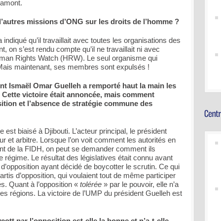
 amont.
e d’autres missions d’ONG sur les droits de l’homme ?
diqué qu’il travaillait avec toutes les organisations des
t, on s’est rendu compte qu’il ne travaillait ni avec
Human Rights Watch (HRW). Le seul organisme qui
DH. Mais maintenant, ses membres sont expulsés !
dent Ismaël Omar Guelleh a remporté haut la main les
r. Cette victoire était annoncée, mais comment
osition et l’absence de stratégie commune des
st biaisé à Djibouti. L’acteur principal, le président
 et arbitre. Lorsque l’on voit comment les autorités en
dent de la FIDH, on peut se demander comment ils
e régime. Le résultat des législatives était connu avant
s d’opposition ayant décidé de boycotter le scrutin. Ce qui
partis d’opposition, qui voulaient tout de même participer
és. Quant à l’opposition «
tolérée
» par le pouvoir, elle n’a
es régions. La victoire de l’UMP du président Guelleh est
cott par l’opposition est-elle la bonne et n’a-t-elle