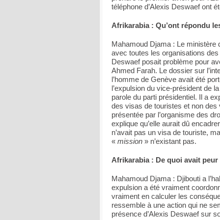
téléphone d’Alexis Deswaef ont ét
Afrikarabia : Qu’ont répondu le
Mahamoud Djama : Le ministère de l
avec toutes les organisations des 
Deswaef posait problème pour avo
Ahmed Farah. Le dossier sur l’int
l’homme de Genève avait été porté
l’expulsion du vice-président de 
parole du parti présidentiel. Il a
des visas de touristes et non des
présentée par l’organisme des dro
explique qu’elle aurait dû encadre
n’avait pas un visa de touriste, mai
«
mission
» n’existant pas.
Afrikarabia : De quoi avait peur
Mahamoud Djama : Djibouti a l’hab
expulsion a été vraiment coordonn
vraiment en calculer les conséque
ressemble à une action qui ne sembl
présence d’Alexis Deswaef sur son 