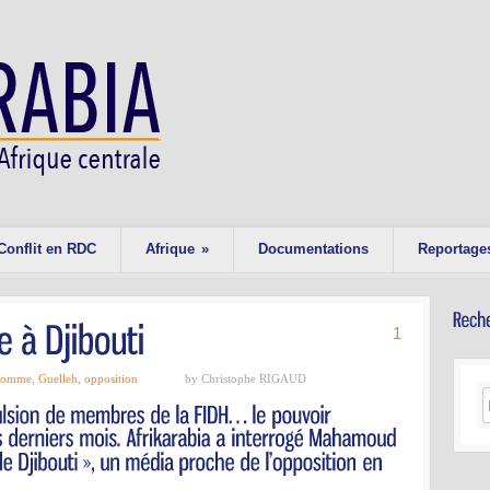
Conflit en RDC
Afrique
»
Documentations
Reportage
1
'homme
,
Guelleh
,
opposition
by Christophe RIGAUD