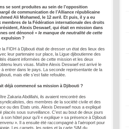
ons se sont produites au sein de l’opposition
hargé de communication de l’Alliance républicaine
med Ali Mohamed, le 12 avril. Et puis, il y a eu
x membres de la Fédération internationale des droits
résident, Alexis Deswaef, qui était en mission dans
ennes ont dénoncé «
le manque de neutralité de cette
e expulsion ?
 FIDH à Djibouti était de dresser un état des lieux des
ec leur partenaire sur place, la Ligue djiboutienne des
tés étaient informées de cette mission et les deux
obtenu leurs visas. Maître Alexis Deswaef est arrivé le
sé à entrer dans le pays. La seconde représentante de la
bouti, mais elle s’est faite refoulée.
ait déjà commencé sa mission à Djibouti ?
 Zakaria Abdillahi, ils avaient rencontré des
syndicalistes, des membres de la société civile et des
e ou des Etats unis. Alexis Deswaef nous a expliqué
 placés sous surveillance. C’est au bout de deux jours
à son hôtel pour qu’il «
explique
» sa présence à Djibouti
 bienvenu
». Il a ensuite été raccompagné à l’aéroport pour
iopie. Les carnets, les notes et la carte SIM du