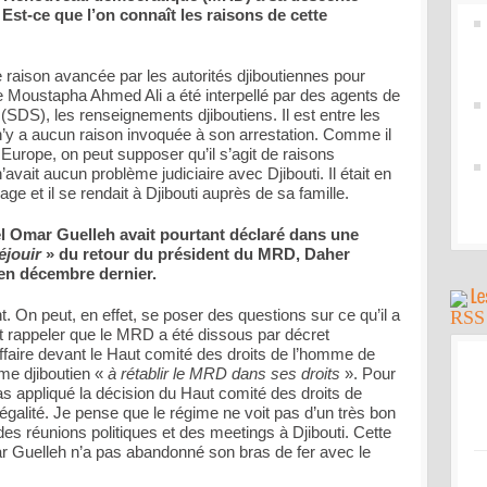
 Est-ce que l’on connaît les raisons de cette
raison avancée par les autorités djiboutiennes pour
 que Moustapha Ahmed Ali a été interpellé par des agents de
 (SDS), les renseignements djiboutiens. Il est entre les
 n’y a aucun raison invoquée à son arrestation. Comme il
Europe, on peut supposer qu’il s’agit de raisons
avait aucun problème judiciaire avec Djibouti. Il était en
 et il se rendait à Djibouti auprès de sa famille.
ël Omar Guelleh avait pourtant déclaré dans une
éjouir
» du retour du président du MRD, Daher
en décembre dernier.
On peut, en effet, se poser des questions sur ce qu’il a
aut rappeler que le MRD a été dissous par décret
l’affaire devant le Haut comité des droits de l’homme de
me djiboutien «
à rétablir le MRD dans ses droits
». Pour
as appliqué la décision du Haut comité des droits de
 légalité. Je pense que le régime ne voit pas d’un très bon
es réunions politiques et des meetings à Djibouti. Cette
r Guelleh n’a pas abandonné son bras de fer avec le