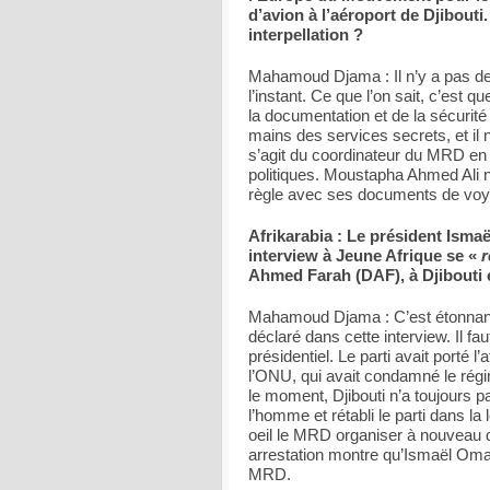
d’avion à l’aéroport de Djibouti.
interpellation ?
Mahamoud Djama : Il n’y a pas de 
l’instant. Ce que l’on sait, c’est
la documentation et de la sécurité
mains des services secrets, et il
s’agit du coordinateur du MRD en 
politiques. Moustapha Ahmed Ali n’
règle avec ses documents de voyage
Afrikarabia : Le président Isma
interview à Jeune Afrique se «
r
Ahmed Farah (DAF), à Djibouti 
Mahamoud Djama : C’est étonnant. 
déclaré dans cette interview. Il f
présidentiel. Le parti avait porté 
l’ONU, qui avait condamné le régi
le moment, Djibouti n’a toujours p
l’homme et rétabli le parti dans la
oeil le MRD organiser à nouveau d
arrestation montre qu’Ismaël Oma
MRD.