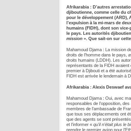
Afrikarabia : D’autres arrestati
djiboutienne, comme celle du c
pour le développement (ARD), Ah
l’expulsion à la mi-mars de deu
humains (FIDH), dont son vice-p
le pays. Les autorités djibouti
mission
». Que sait-on sur cett
Mahamoud Djama : La mission de la
droits de l’homme dans le pays, av
droits humains (LDDH). Les autori
représentants de la FIDH avaient 
premier à Djibouti et a été autori
FIDH est arrivée le lendemain à Dji
Afrikarabia : Alexis Deswaef av
Mahamoud Djama : Oui, avec maître
responsables de l’opposition, des 
membres de l’ambassade de Franc
que tous ses déplacements ont été
que des agents se sont présentés 
et l’informer «
qu’il n’était plus le
prendre le premier avion pour l’Eth