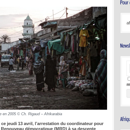
a
m
lle en 2005 © Ch. Rigaud – Afrikarabia
ce jeudi 13 avril, l’arrestation du coordinateur pour
e Renouveau démocratique (MRD) à sa descente