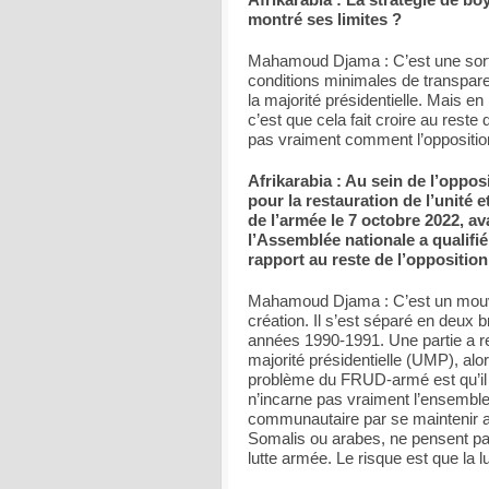
montré ses limites ?
Mahamoud Djama : C’est une sorte 
conditions minimales de transpare
la majorité présidentielle. Mais en 
c’est que cela fait croire au reste
pas vraiment comment l’opposition 
Afrikarabia : Au sein de l’oppos
pour la restauration de l’unité 
de l’armée le 7 octobre 2022, a
l’Assemblée nationale a qualifi
rapport au reste de l’opposition
Mahamoud Djama : C’est un mouvem
création. Il s’est séparé en deux 
années 1990-1991. Une partie a rej
majorité présidentielle (UMP), alor
problème du FRUD-armé est qu’il
n’incarne pas vraiment l’ensemble 
communautaire par se maintenir au 
Somalis ou arabes, ne pensent pas
lutte armée. Le risque est que la l