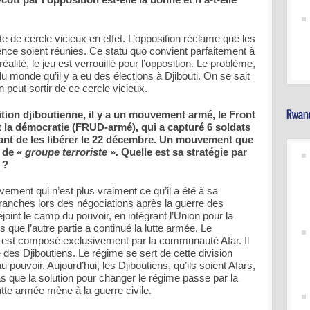
de cercle vicieux en effet. L’opposition réclame que les
nce soient réunies. Ce statu quo convient parfaitement à
réalité, le jeu est verrouillé pour l’opposition. Le problème,
 du monde qu’il y a eu des élections à Djibouti. On se sait
peut sortir de ce cercle vicieux.
ition djiboutienne, il y a un mouvement armé, le Front
et la démocratie (FRUD-armé), qui a capturé 6 soldats
vant de les libérer le 22 décembre. Un mouvement que
é de «
groupe terroriste
». Quelle est sa stratégie par
 ?
ent qui n’est plus vraiment ce qu’il a été à sa
branches lors des négociations après la guerre des
oint le camp du pouvoir, en intégrant l’Union pour la
s que l’autre partie a continué la lutte armée. Le
 est composé exclusivement par la communauté Afar. Il
des Djiboutiens. Le régime se sert de cette division
pouvoir. Aujourd’hui, les Djiboutiens, qu’ils soient Afars,
 que la solution pour changer le régime passe par la
utte armée mène à la guerre civile.