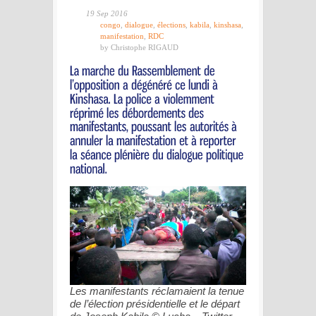
19 Sep 2016
congo
,
dialogue
,
élections
,
kabila
,
kinshasa
,
manifestation
,
RDC
by Christophe RIGAUD
Les manifestants réclamaient la tenue
de l’élection présidentielle et le départ