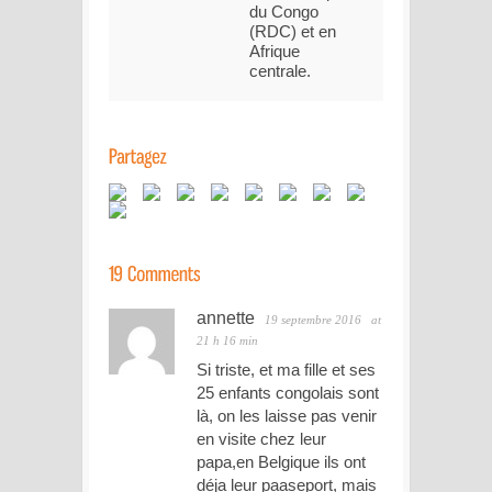
du Congo
(RDC) et en
Afrique
centrale.
annette
19 septembre 2016
at
21 h 16 min
Si triste, et ma fille et ses
25 enfants congolais sont
là, on les laisse pas venir
en visite chez leur
papa,en Belgique ils ont
déja leur paaseport, mais