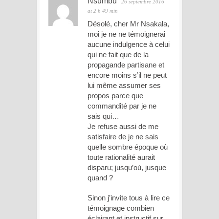
Nsumbu
26 septembre 2016
at 2 h 49 min
Désolé, cher Mr Nsakala,
moi je ne ne témoignerai
aucune indulgence à celui
qui ne fait que de la
propagande partisane et
encore moins s’il ne peut
lui même assumer ses
propos parce que
commandité par je ne
sais qui…
Je refuse aussi de me
satisfaire de je ne sais
quelle sombre époque où
toute rationalité aurait
disparu; jusqu’où, jusque
quand ?
Sinon j’invite tous à lire ce
témoignage combien
éclairant et instructif sur