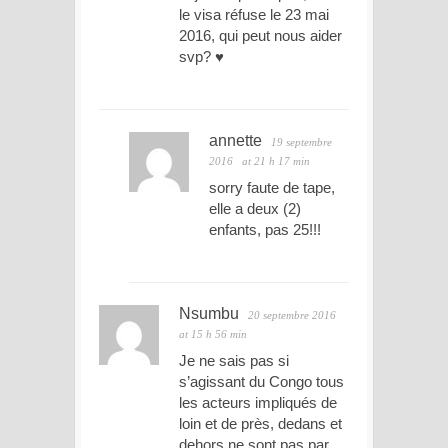
le visa réfuse le 23 mai
2016, qui peut nous aider
svp? ♥
annette
19 septembre
2016
at 21 h 17 min
sorry faute de tape,
elle a deux (2)
enfants, pas 25!!!
Nsumbu
20 septembre 2016
at 15 h 56 min
Je ne sais pas si
s’agissant du Congo tous
les acteurs impliqués de
loin et de près, dedans et
dehors ne sont pas par