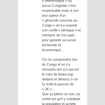
« interethnique » où
aucun Congolais n’est
responsable mais à son
tour auteur d’un
« génocide sournois au
Congo » où il a exporté
son conflit « ethnique » et
entrepris de l’occuper
pour garantir sa survie
territoriale et
économique…
On ne comprendra rien
du Congo et on n’y
résoudra rien (ce qui est
le vœu de beaucoup
dedans et dehors) si on
l’y isole le pouvoir de
« JK »…
Que ça plaise ou non, sa
vérité est qu’il y manipule
la population et achète