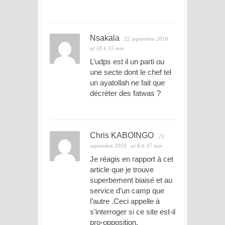
Nsakala
22 septembre 2016
at 18 h 55 min
L’udps est il un parti ou
une secte dont le chef tel
un ayatollah ne fait que
décréter des fatwas ?
Chris KABOINGO
23
septembre 2016
at 8 h 37 min
Je réagis en rapport à cet
article que je trouve
superbement biaisé et au
service d’un camp que
l’autre .Ceci appelle à
s’interroger si ce site est-il
pro-opposition.