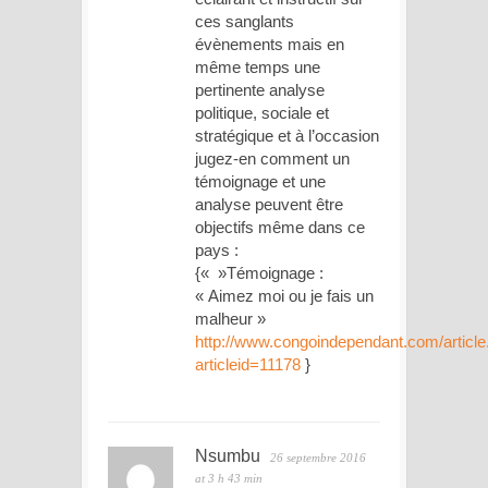
ces sanglants
évènements mais en
même temps une
pertinente analyse
politique, sociale et
stratégique et à l’occasion
jugez-en comment un
témoignage et une
analyse peuvent être
objectifs même dans ce
pays :
{« »Témoignage :
« Aimez moi ou je fais un
malheur »
http://www.congoindependant.com/article
articleid=11178
}
Nsumbu
26 septembre 2016
at 3 h 43 min