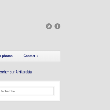
s photos
Contact
»