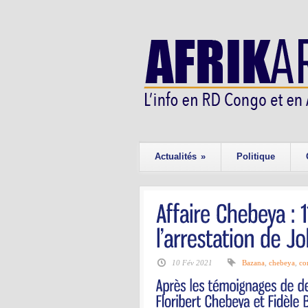
Actualités
»
Politique
10 Fév 2021
Bazana
,
chebeya
,
co