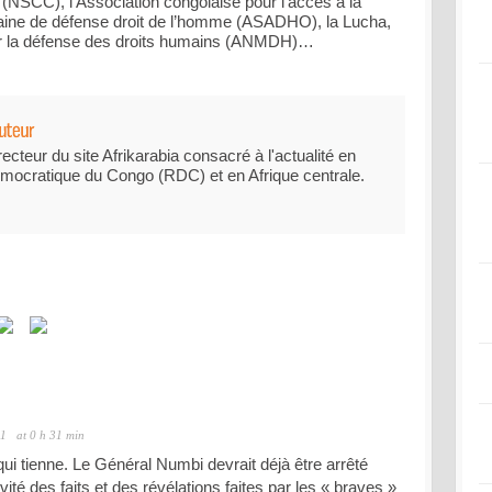
 (NSCC), l’Association congolaise pour l’accès à la
icaine de défense droit de l’homme (ASADHO), la Lucha,
r la défense des droits humains (ANMDH)…
recteur du site Afrikarabia consacré à l'actualité en
mocratique du Congo (RDC) et en Afrique centrale.
21
at 0 h 31 min
 qui tienne. Le Général Numbi devrait déjà être arrêté
ité des faits et des révélations faites par les « braves »