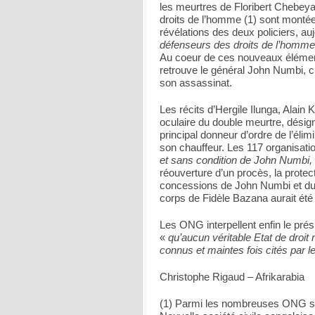
les meurtres de Floribert Chebeya
droits de l’homme (1) sont montée
révélations des deux policiers, auj
défenseurs des droits de l’homme e
Au coeur de ces nouveaux élément
retrouve le général John Numbi, c
son assassinat.
Les récits d’Hergile Ilunga, Ala
oculaire du double meurtre, désig
principal donneur d’ordre de l’élim
son chauffeur. Les 117 organisatio
et sans condition de John Numbi
réouverture d’un procès, la protec
concessions de John Numbi et du g
corps de Fidèle Bazana aurait été 
Les ONG interpellent enfin le prés
«
qu’aucun véritable Etat de droit 
connus et maintes fois cités par l
Christophe Rigaud – Afrikarabia
(1) Parmi les nombreuses ONG sig