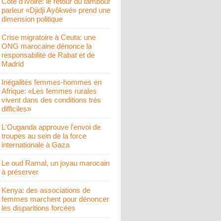
Côte d'Ivoire: le retour du tambour
parleur «Djidji Ayôkwé» prend une
dimension politique
Crise migratoire à Ceuta: une
ONG marocaine dénonce la
responsabilité de Rabat et de
Madrid
Inégalités femmes-hommes en
Afrique: «Les femmes rurales
vivent dans des conditions très
difficiles»
L'Ouganda approuve l'envoi de
troupes au sein de la force
internationale à Gaza
Le oud Ramal, un joyau marocain
à préserver
Kenya: des associations de
femmes marchent pour dénoncer
les disparitions forcées