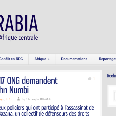
Conflit en RDC
Afrique
»
Documentations
Reportage
1
ngo
,
RDC
by Christophe RIGAUD