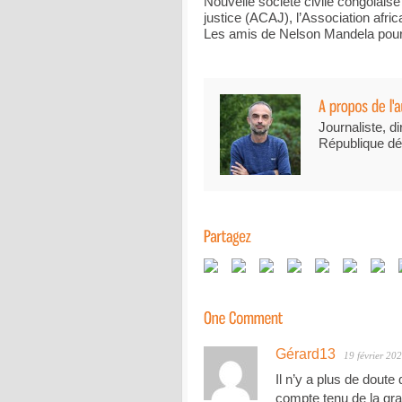
Nouvelle société civile congolaise
justice (ACAJ), l’Association afr
Les amis de Nelson Mandela pou
Journaliste, di
République dé
Gérard13
19 février 20
Il n’y a plus de doute
compte tenu de la grav