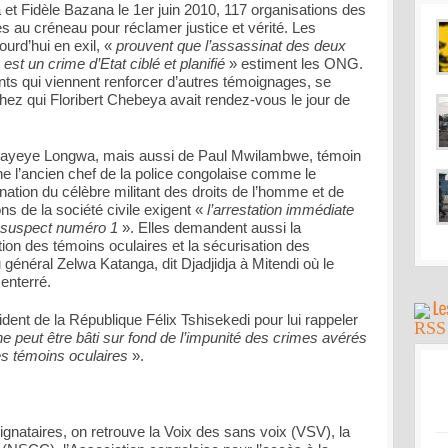
 et Fidèle Bazana le 1er juin 2010, 117 organisations des
s au créneau pour réclamer justice et vérité. Les
ourd’hui en exil, «
prouvent que l’assassinat des deux
st un crime d’Etat ciblé et planifié
» estiment les ONG.
s qui viennent renforcer d’autres témoignages, se
hez qui Floribert Chebeya avait rendez-vous le jour de
in Kayeye Longwa, mais aussi de Paul Mwilambwe, témoin
ne l’ancien chef de la police congolaise comme le
ination du célèbre militant des droits de l’homme et de
ns de la société civile exigent «
l’arrestation immédiate
, suspect numéro 1
». Elles demandent aussi la
tion des témoins oculaires et la sécurisation des
énéral Zelwa Katanga, dit Djadjidja à Mitendi où le
enterré.
ident de la République Félix Tshisekedi pour lui rappeler
ne peut être bâti sur fond de l’impunité des crimes avérés
es témoins oculaires
».
nataires, on retrouve la Voix des sans voix (VSV), la