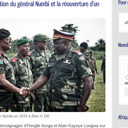
a
m
n Numbi en 2019 à Beni © DR
 témoignages d’Hergile Ilunga et Alain Kayeye Longwa sur