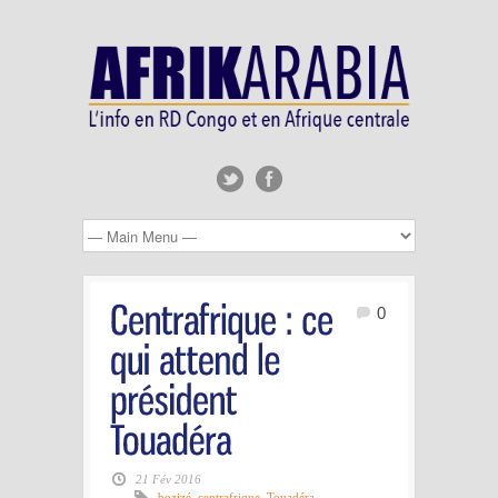
0
21 Fév 2016
bozizé
,
centrafrique
,
Touadéra