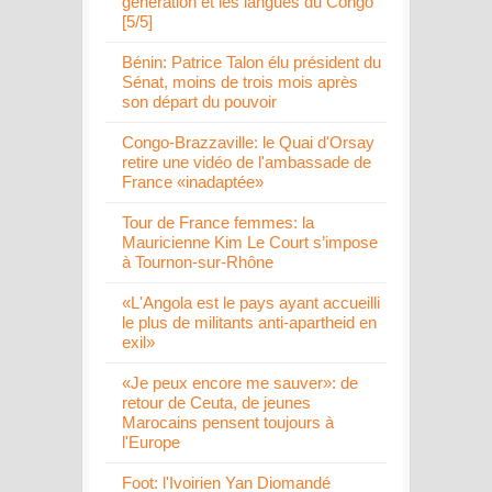
génération et les langues du Congo
[5/5]
Bénin: Patrice Talon élu président du
Sénat, moins de trois mois après
son départ du pouvoir
Congo-Brazzaville: le Quai d'Orsay
retire une vidéo de l'ambassade de
France «inadaptée»
Tour de France femmes: la
Mauricienne Kim Le Court s’impose
à Tournon-sur-Rhône
«L'Angola est le pays ayant accueilli
le plus de militants anti-apartheid en
exil»
«Je peux encore me sauver»: de
retour de Ceuta, de jeunes
Marocains pensent toujours à
l'Europe
Foot: l'Ivoirien Yan Diomandé