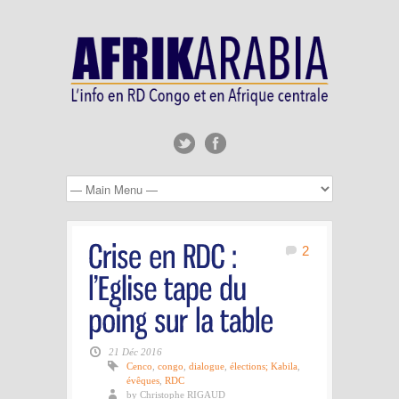
2
21 Déc 2016
Cenco
,
congo
,
dialogue
,
élections; Kabila
,
évêques
,
RDC
by Christophe RIGAUD