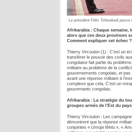
Le président Félix Tshisekedi passe
Afrikarabia : Chaque semaine, l
alors que ces deux provinces so
Comment expliquer cet échec ?
Thierry Vircoulon (1) : C’est un éch
transférer le pouvoir des civils aux
congolaise fait partie du problème.
militaire au problème de la conflic
gouvernements congolais, et pas u
avant une réponse militaire à l’in
complexe que cela. C’est un mirag
gouvernants congolais.
Afrikarabia : La stratégie du tou
groupes armés de l’Est du pays
Thierry Vircoulon : Les campagnes
démontrent que la réponse militai
conjointes «
Umoja Wetu
», «
Ama