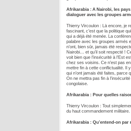
Afrikarabia : A Nairobi, les pay
dialoguer avec les groupes armé
Thierry Vircoulon : Là encore, je r
fascinant, c’est que la politique 
qui a déjà été menée. La confére
palabre avec les groupes armés et
n’ont, bien sûr, jamais été respect
Nairobi… et qu’il soit respecté ! C
voit bien que l’insécurité à l’Es
chez ses voisins. Ce n’est pas en 
mettre fin à cette conflictualité. 
qui n’ont jamais été faites, parce q
On ne mettra pas fin à l’insécuri
congolaise.
Afrikarabia : Pour quelles rais
Thierry Vircoulon : Tout simplem
du haut commandement militaire.
Afrikarabia : Qu’entend-on par 