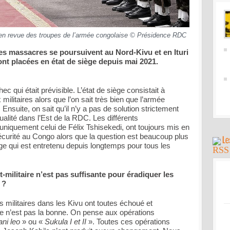
 en revue des troupes de l’armée congolaise © Présidence RDC
es massacres se poursuivent au Nord-Kivu et en Ituri
nt placées en état de siège depuis mai 2021.
ec qui était prévisible. L’état de siège consistait à
 militaires alors que l’on sait très bien que l’armée
 Ensuite, on sait qu’il n’y a pas de solution strictement
tualité dans l’Est de la RDC. Les différents
niquement celui de Félix Tshisekedi, ont toujours mis en
sécurité au Congo alors que la question est beaucoup plus
e qui est entretenu depuis longtemps pour tous les
t-militaire n’est pas suffisante pour éradiquer les
 ?
 militaires dans les Kivu ont toutes échoué et
re n’est pas la bonne. On pense aux opérations
ni leo
» ou «
Sukula I et II
». Toutes ces opérations