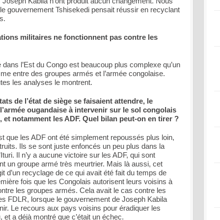
us Joseph Kabila n’ont produit aucun changement. Nous
 le gouvernement Tshisekedi pensait réussir en recyclant
s.
tions militaires ne fonctionnent pas contre les
lité dans l’Est du Congo est beaucoup plus complexe qu’un
isme entre des groupes armés et l’armée congolaise.
utes les analyses le montrent.
ats de l’état de siège se faisaient attendre, le
l’armée ougandaise à intervenir sur le sol congolais
 et notamment les ADF. Quel bilan peut-on en tirer ?
’est que les ADF ont été simplement repoussés plus loin,
ruits. Ils se sont juste enfoncés un peu plus dans la
turi. Il n’y a aucune victoire sur les ADF, qui sont
ent un groupe armé très meurtrier. Mais là aussi, cet
agit d’un recyclage de ce qui avait été fait du temps de
mière fois que les Congolais autorisent leurs voisins à
ntre les groupes armés. Cela avait le cas contre les
les FDLR, lorsque le gouvernement de Joseph Kabila
nir. Le recours aux pays voisins pour éradiquer les
et a déjà montré que c’était un échec.