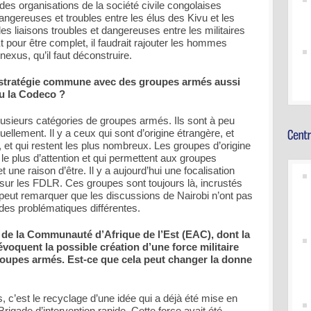
des organisations de la société civile congolaises
 dangereuses et troubles entre les élus des Kivu et les
s liaisons troubles et dangereuses entre les militaires
 pour être complet, il faudrait rajouter les hommes
nexus, qu’il faut déconstruire.
e stratégie commune avec des groupes armés aussi
ou la Codeco ?
 plusieurs catégories de groupes armés. Ils sont à peu
ellement. Il y a ceux qui sont d’origine étrangère, et
 et qui restent les plus nombreux. Les groupes d’origine
 le plus d’attention et qui permettent aux groupes
et une raison d’être. Il y a aujourd’hui une focalisation
it sur les FDLR. Ces groupes sont toujours là, incrustés
peut remarquer que les discussions de Nairobi n’ont pas
 des problématiques différentes.
ys de la Communauté d’Afrique de l’Est (EAC), dont la
oquent la possible création d’une force militaire
roupes armés. Est-ce que cela peut changer la donne
s, c’est le recyclage d’une idée qui a déjà été mise en
 Brigade d’intervention rapide. Cette force avait été