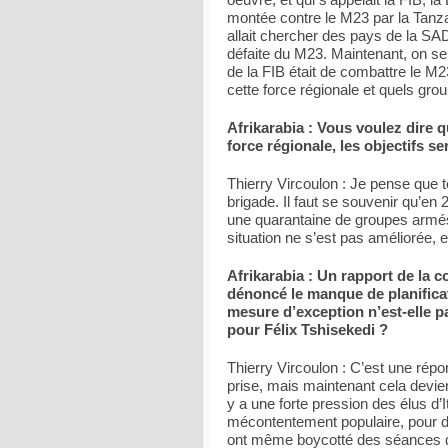
montée contre le M23 par la Tanzan
allait chercher des pays de la SA
défaite du M23. Maintenant, on se 
de la FIB était de combattre le M
cette force régionale et quels gro
Afrikarabia : Vous voulez dire 
force régionale, les objectifs se
Thierry Vircoulon : Je pense que t
brigade. Il faut se souvenir qu’e
une quarantaine de groupes armés d
situation ne s’est pas améliorée, 
Afrikarabia : Un rapport de la 
dénoncé le manque de planificati
mesure d’exception n’est-elle p
pour Félix Tshisekedi ?
Thierry Vircoulon : C’est une répo
prise, mais maintenant cela devient
y a une forte pression des élus d’I
mécontentement populaire, pour d
ont même boycotté des séances de