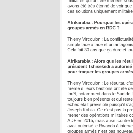
militaires qui ont été menées so
avons été très étonné de voir que
ces solutions uniquement militaire
Afrikarabia : Pourquoi les opéra
groupes armés en RDC ?
Thierry Vircoulon : La conflictua
simple face à face et un antagon
Cela fait 30 ans que ça dure et to
Afrikarabia : Alors que les résult
président Tshisekedi a autorisé 
pour traquer les groupes armés,
Thierry Vircoulon : Le résultat, c
même si leurs bastions ont été dét
forêt, notamment dans le Sud de l’I
toujours bien présents et qui rest
échec était prévisible puisqu’il s’
Joseph Kabila. Ce n’est pas la pre
mener des opérations militaires co
ADF en 2015, mais aussi contre 
avait autorisé le Rwanda à interve
groupes armés n’est pas nouveau, 