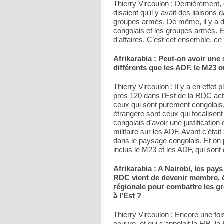
Thierry Vircoulon : Dernièrement, 
disaient qu’il y avait des liaisons
groupes armés. De même, il y a de
congolais et les groupes armés. Et
d’affaires. C’est cet ensemble, ce 
Afrikarabia : Peut-on avoir un
différents que les ADF, le M23 
Thierry Vircoulon : Il y a en effet
près 120 dans l’Est de la RDC actu
ceux qui sont purement congolais,
étrangère sont ceux qui focalisent
congolais d’avoir une justification 
militaire sur les ADF. Avant c’éta
dans le paysage congolais. Et on 
inclus le M23 et les ADF, qui sont
Afrikarabia : A Nairobi, les pa
RDC vient de devenir membre, év
régionale pour combattre les g
à l’Est ?
Thierry Vircoulon : Encore une foi
oeuvre, et qui s’appelait la FIB, la