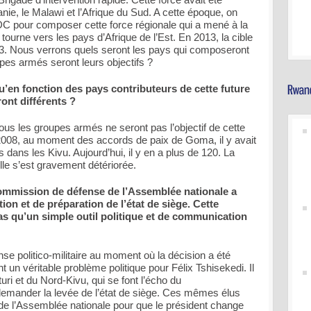
ie, le Malawi et l’Afrique du Sud. A cette époque, on
DC pour composer cette force régionale qui a mené à la
tourne vers les pays d’Afrique de l’Est. En 2013, la cible
23. Nous verrons quels seront les pays qui composeront
upes armés seront leurs objectifs ?
qu’en fonction des pays contributeurs de cette future
ront différents ?
ous les groupes armés ne seront pas l’objectif de cette
n 2008, au moment des accords de paix de Goma, il y avait
ans les Kivu. Aujourd’hui, il y en a plus de 120. La
elle s’est gravement détériorée.
commission de défense de l’Assemblée nationale a
on et de préparation de l’état de siège. Cette
as qu’un simple outil politique et de communication
nse politico-militaire au moment où la décision a été
 un véritable problème politique pour Félix Tshisekedi. Il
turi et du Nord-Kivu, qui se font l’écho du
emander la levée de l’état de siège. Ces mêmes élus
 l’Assemblée nationale pour que le président change