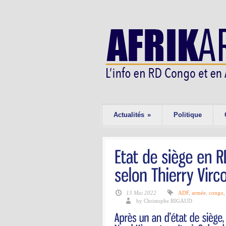
Actualités
»
Politique
13 Mai 2022
ADF
,
armée
,
congo
by Christophe RIGAUD