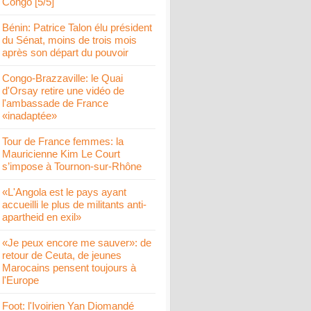
Congo [5/5]
Bénin: Patrice Talon élu président
du Sénat, moins de trois mois
après son départ du pouvoir
Congo-Brazzaville: le Quai
d'Orsay retire une vidéo de
l'ambassade de France
«inadaptée»
Tour de France femmes: la
Mauricienne Kim Le Court
s’impose à Tournon-sur-Rhône
«L'Angola est le pays ayant
accueilli le plus de militants anti-
apartheid en exil»
«Je peux encore me sauver»: de
retour de Ceuta, de jeunes
Marocains pensent toujours à
l'Europe
Foot: l'Ivoirien Yan Diomandé