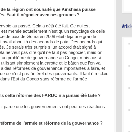
s de la région ont souhaité que Kinshasa puisse
s. Faut-il négocier avec ces groupes ?
envoie au passé. Cela a déjà été fait. Ce qui est
qui est menée actuellement n’est qu’un recyclage de celle
nce de paix de Goma en 2008 était déjà une grande
 avait abouti à des accords de paix. Des accords qui
és. Je serais très surpris si un accord était signé à
ela ne veut pas dire qu’il ne faut pas négocier, mais on
t est un problème de gouvernance au Congo, mais aussi
utilisant simplement la carotte et le bâton que l’on va
Il y a des réformes de gouvernance importantes à faire, et
ue ce n’est pas l’intérêt des gouvernants. Il faut être clair.
té dans l’Est du Congo sans réforme de l’armée
ons cette réforme des FARDC n’a jamais été faite ?
ent parce que les gouvernements ont peur des réactions
réforme de l’armée et réforme de la gouvernance ?