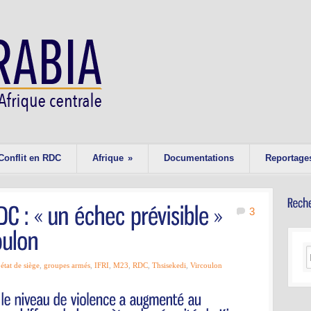
Conflit en RDC
Afrique
»
Documentations
Reportage
3
,
état de siège
,
groupes armés
,
IFRI
,
M23
,
RDC
,
Thsisekedi
,
Vircoulon