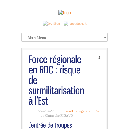
0
19 Août 2022
conflit
,
congo
,
eac
,
RDC
by Christophe RIGAUD