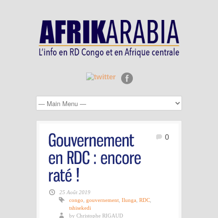
0
25 Août 2019
congo
,
gouvernement
,
Ilunga
,
RDC
,
tshisekedi
by Christophe RIGAUD