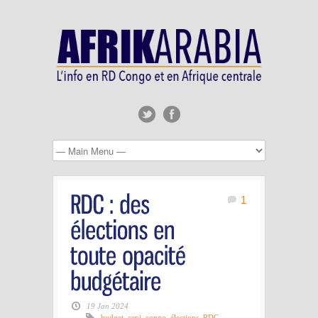
1
19 Jan 2024
budget
,
ceni
,
congo
,
élections
,
RDC