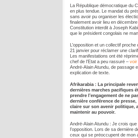
La République démocratique du Co
en plus tendue. Le mandat du pré
sans avoir pu organiser les électio
finalement avoir lieu en décembre 
Constitution interdit à Joseph Kab
que le président congolais ne man
L’opposition et un collectif proch
21 janvier pour réclamer une clarif
Les manifestations ont été réprim
chef de l’Etat a peu rassuré –
voir
André-Alain Atundu, de passage en
explication de texte.
Afrikarabia : La principale reve
dernières marches pacifiques é
prendre l’engagement de ne pas 
dernière conférence de presse, 
claire sur son avenir politique,
maintenir au pouvoir.
André-Alain Atundu : Je crois que 
l’opposition. Lors de sa dernière dé
ceux qui se préoccupent de mon av