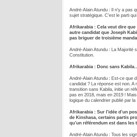
André-Alain Atundu : Il n’y a pas qu
sujet stratégique. C’est le parti q
Afrikarabia : Cela veut dire que 
autre candidat que Joseph Kabil
pas briguer de troisième manda
André-Alain Atundu : La Majorité s
Constitution.
Afrikarabia : Donc sans Kabila
André-Alain Atundu : Est-ce que da
candidat ? La réponse est non. A
transition sans Kabila, initie un r
pas en 2018, mais en 2019 ! Mais
logique du calendrier publié par l
Afrikarabia : Sur l’idée d’un p
de Kinshasa, certains partis pr
qu’un référendum est dans les t
André-Alain Atundu : Tous les signa