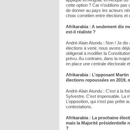
cette option ? Car n’oublions pas q
de donner au pays les acteurs né
choix cornélien entre élections e
Afrikarabia : A seulement dix 
est-il réaliste ?
André-Alain Atundu : Non ! Je dis 
élections à venir, nous avons déj
obligerait à modifier la Constituti
prévu. Au contraire, dans la majo
en place une centrale électorale 
Afrikarabia : L’opposant Martin
élections repoussées en 2019, 
André-Alain Atundu : C’est à la foi
Sylvestre. C’est impensable. La m
L’opposition, qui n’est pas prête a
contestations.
Afrikarabia : La prochaine élect
mais la Majorité présidentielle 
?