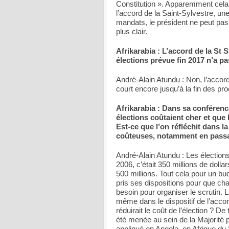
Constitution ». Apparemment cela 
l’accord de la Saint-Sylvestre, un
mandats, le président ne peut pas
plus clair.
Afrikarabia : L’accord de la St
élections prévue fin 2017 n’a pa
André-Alain Atundu : Non, l’accord
court encore jusqu’à la fin des pr
Afrikarabia : Dans sa conférenc
élections coûtaient cher et que
Est-ce que l’on réfléchit dans l
coûteuses, notamment en passan
André-Alain Atundu : Les élection
2006, c’était 350 millions de doll
500 millions. Tout cela pour un bu
pris ses dispositions pour que ch
besoin pour organiser le scrutin. L
même dans le dispositif de l’accor
réduirait le coût de l’élection ? D
été menée au sein de la Majorité p
appliqué en Angola, en Afrique du 