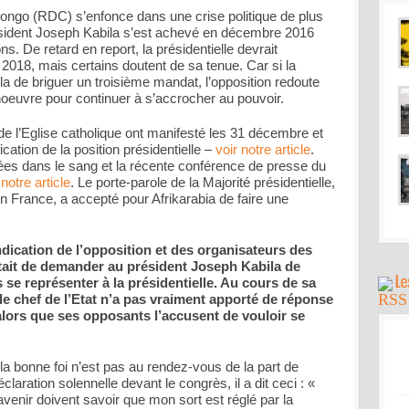
ngo (RDC) s’enfonce dans une crise politique de plus
sident Joseph Kabila s’est achevé en décembre 2016
ns. De retard en report, la présidentielle devrait
2018, mais certains doutent de sa tenue. Car si la
ila de briguer un troisième mandat, l’opposition redoute
oeuvre pour continuer à s’accrocher au pouvoir.
e de l’Eglise catholique ont manifesté les 31 décembre et
ication de la position présidentielle –
voir notre article
.
ées dans le sang et la récente conférence de presse du
 notre article
. Le porte-parole de la Majorité présidentielle,
 France, a accepté pour Afrikarabia de faire une
ndication de l’opposition et des organisateurs des
tait de demander au président Joseph Kabila de
se représenter à la présidentielle. Au cours de sa
le chef de l’Etat n’a pas vraiment apporté de réponse
 alors que ses opposants l’accusent de vouloir se
la bonne foi n’est pas au rendez-vous de la part de
claration solennelle devant le congrès, il a dit ceci : «
enir doivent savoir que mon sort est réglé par la