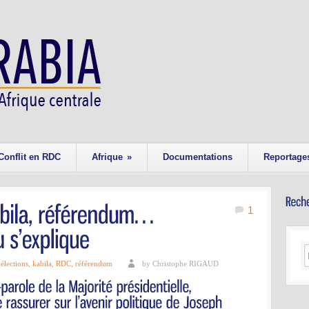
Conflit en RDC
Afrique
»
Documentations
Reportage
1
,
élections
,
kabila
,
RDC
,
référendum
by Christophe RIGAUD