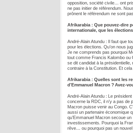
opposition, société civile… ont pr
ne pas initier de référendum. No
prônent le référendum ne sont pas 
Afrikarabia : Que pouvez-dire 
internationale, que les électio
André-Alain Atundu : Il faut que t
pour les élections. Qu’on nous juge
Je ne comprends pas pourquoi Moïs
tout comme Francis Kalombo ou O
se dit candidat à la présidentielle,
contraire à la Constitution. Et cel
Afrikarabia : Quelles sont les r
d’Emmanuel Macron ? Avez-vo
André-Alain Atundu : Le président
concerne la RDC, il n’y a pas de p
Macron puisse venir au Congo. C’e
aussi un partenaire économique qui
qu’Emmanuel Macron secoue un peu
investissements. Pourquoi la Fran
rêve… ou pourquoi pas un nouvel 