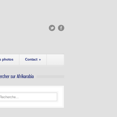
s photos
Contact
»