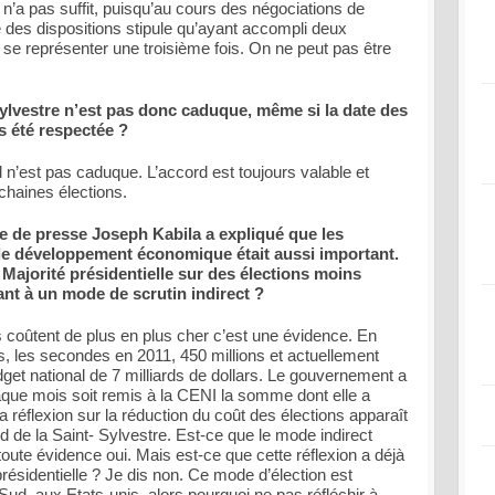
n’a pas suffit, puisqu’au cours des négociations de
e des dispositions stipule qu’ayant accompli deux
 se représenter une troisième fois. On ne peut pas être
 Sylvestre n’est pas donc caduque, même si la date des
s été respectée ?
 n’est pas caduque. L’accord est toujours valable et
ochaines élections.
e de presse Joseph Kabila a expliqué que les
 le développement économique était aussi important.
a Majorité présidentielle sur des élections moins
t à un mode de scrutin indirect ?
s coûtent de plus en plus cher c’est une évidence. En
ars, les secondes en 2011, 450 millions et actuellement
dget national de 7 milliards de dollars. Le gouvernement a
aque mois soit remis à la CENI la somme dont elle a
a réflexion sur la réduction du coût des élections apparaît
d de la Saint- Sylvestre. Est-ce que le mode indirect
e toute évidence oui. Mais est-ce que cette réflexion a déjà
résidentielle ? Je dis non. Ce mode d’élection est
Sud, aux Etats-unis, alors pourquoi ne pas réfléchir à