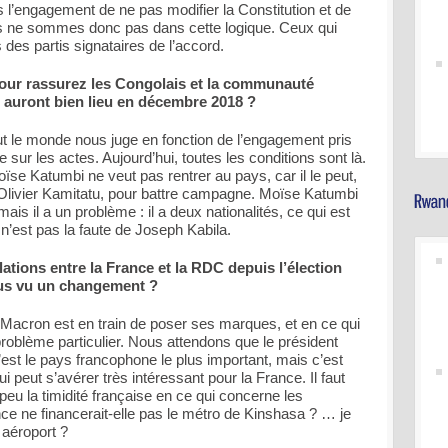
is l’engagement de ne pas modifier la Constitution et de
us ne sommes donc pas dans cette logique. Ceux qui
des partis signataires de l’accord.
pour rassurez les Congolais et la communauté
ns auront bien lieu en décembre 2018 ?
out le monde nous juge en fonction de l’engagement pris
 sur les actes. Aujourd’hui, toutes les conditions sont là.
e Katumbi ne veut pas rentrer au pays, car il le peut,
livier Kamitatu, pour battre campagne. Moïse Katumbi
 mais il a un problème : il a deux nationalités, ce qui est
a n’est pas la faute de Joseph Kabila.
elations entre la France et la RDC depuis l’élection
us vu un changement ?
 Macron est en train de poser ses marques, et en ce qui
roblème particulier. Nous attendons que le président
st le pays francophone le plus important, mais c’est
 peut s’avérer très intéressant pour la France. Il faut
 la timidité française en ce qui concerne les
ce ne financerait-elle pas le métro de Kinshasa ? … je
aéroport ?