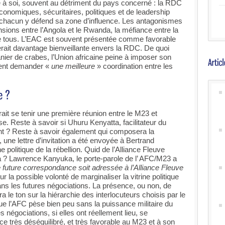
re à soi, souvent au détriment du pays concerné : la RDC
onomiques, sécuritaires, politiques et de leadership
et chacun y défend sa zone d’influence. Les antagonismes
sions entre l’Angola et le Rwanda, la méfiance entre la
 tous. L’EAC est souvent présentée comme favorable
ait davantage bienveillante envers la RDC. De quoi
nier de crabes, l’Union africaine peine à imposer son
ent demander «
une meilleure
» coordination entre les
rait se tenir une première réunion entre le M23 et
. Reste à savoir si Uhuru Kenyatta, facilitateur du
nt ? Reste à savoir également qui composera la
une lettre d’invitation a été envoyée à Bertrand
 politique de la rébellion. Quid de l’Alliance Fleuve
? Lawrence Kanyuka, le porte-parole de l’ AFC/M23 a
e future correspondance soit adressée à l’Alliance Fleuve
ur la possible volonté de marginaliser la vitrine politique
ans les futures négociations. La présence, ou non, de
le ton sur la hiérarchie des interlocuteurs choisis par le
e l’AFC pèse bien peu sans la puissance militaire du
négociations, si elles ont réellement lieu, se
ce très déséquilibré, et très favorable au M23 et à son