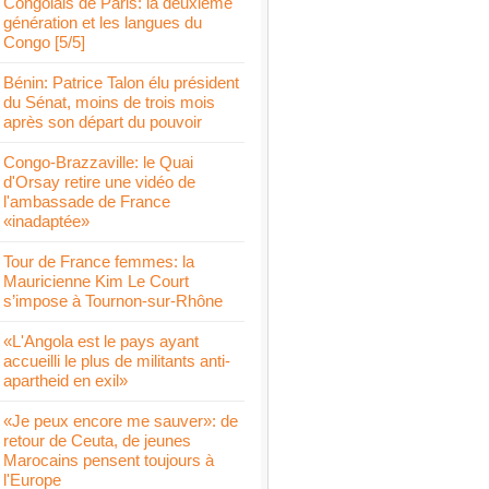
Congolais de Paris: la deuxième
génération et les langues du
Congo [5/5]
Bénin: Patrice Talon élu président
du Sénat, moins de trois mois
après son départ du pouvoir
Congo-Brazzaville: le Quai
d'Orsay retire une vidéo de
l'ambassade de France
«inadaptée»
Tour de France femmes: la
Mauricienne Kim Le Court
s’impose à Tournon-sur-Rhône
«L'Angola est le pays ayant
accueilli le plus de militants anti-
apartheid en exil»
«Je peux encore me sauver»: de
retour de Ceuta, de jeunes
Marocains pensent toujours à
l'Europe