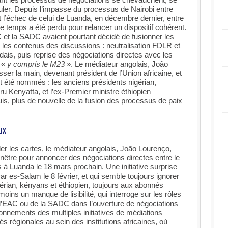
ler. Depuis l’impasse du processus de Nairobi entre
 l’échec de celui de Luanda, en décembre dernier, entre
temps a été perdu pour relancer un dispositif cohérent.
C et la SADC avaient pourtant décidé de fusionner les
les contenus des discussions : neutralisation FDLR et
is, puis reprise des négociations directes avec les
 «
y compris le M23
». Le médiateur angolais, João
ser la main, devenant président de l’Union africaine, et
nt été nommés : les anciens présidents nigérian,
 Kenyatta, et l’ex-Premier ministre éthiopien
s, plus de nouvelle de la fusion des processus de paix
er les cartes, le médiateur angolais, João Lourenço,
 fenêtre pour annoncer des négociations directes entre le
à Luanda le 18 mars prochain. Une initiative surprise
Dar es-Salam le 8 février, et qui semble toujours ignorer
igérian, kényans et éthiopien, toujours aux abonnés
oins un manque de lisibilité, qui interroge sur les rôles
e l’EAC ou de la SADC dans l’ouverture de négociations
tonnements des multiples initiatives de médiations
tés régionales au sein des institutions africaines, où