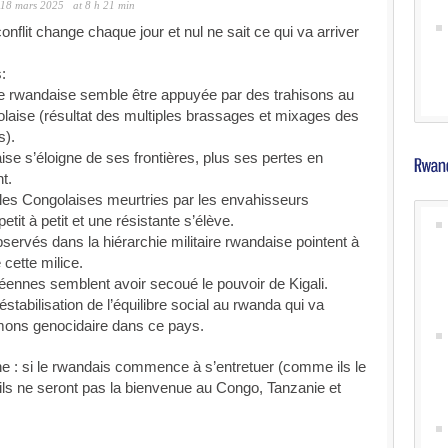
18 mars 2025
at 8 h 21 min
nflit change chaque jour et nul ne sait ce qui va arriver
:
ée rwandaise semble être appuyée par des trahisons au
laise (résultat des multiples brassages et mixages des
s).
ise s’éloigne de ses frontières, plus ses pertes en
t.
ales Congolaises meurtries par les envahisseurs
etit à petit et une résistante s’élève.
ervés dans la hiérarchie militaire rwandaise pointent à
cette milice.
éennes semblent avoir secoué le pouvoir de Kigali.
éstabilisation de l’équilibre social au rwanda qui va
emons genocidaire dans ce pays.
e : si le rwandais commence à s’entretuer (comme ils le
, ils ne seront pas la bienvenue au Congo, Tanzanie et