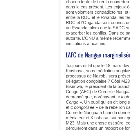
chacun tente de tirer la couvertu
dans le cas présent. Les enjeux éc
sont volontiers contradictoires, 
entre la RDC et le Rwanda, les ten
RDC et l’Ouganda sont connus de
au Rwanda, alors que la SADC ser
exacerber les conflits. Dans ce pa
autorité. L’ONU a même récemm
institutions africaines.
Toujours est-il que le 18 mars dev
Kinshasa, sous médiation angolaise
processus de Nairobi, sera prése
délégation congolaise ? Côté M23, 
Bisimwa, le président de la branche
Congo (AFC) de Corneille Nangaa 
demandé que, dorénavant, «
tout
Congo
». Un oubli qui en dit long s
et «
congolisée
» de la rébellion d
Corneille Nangaa à Luanda donnera 
médiateur et Kinshasa, sachant qu
M23. Mais une chose est sûre, ces 
dérouleront dans un rapport de for