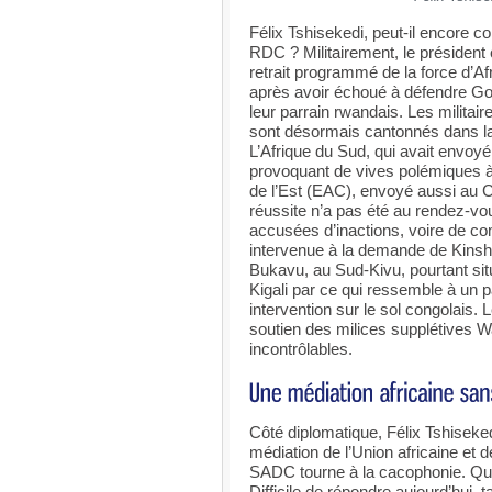
Félix Tshisekedi, peut-il encore c
RDC ? Militairement, le président
retrait programmé de la force d’A
après avoir échoué à défendre G
leur parrain rwandais. Les militai
sont désormais cantonnés dans la
L’Afrique du Sud, qui avait envoyé 
provoquant de vives polémiques à P
de l’Est (EAC), envoyé aussi au Co
réussite n’a pas été au rendez-vo
accusées d’inactions, voire de co
intervenue à la demande de Kinsha
Bukavu, au Sud-Kivu, pourtant situ
Kigali par ce qui ressemble à un p
intervention sur le sol congolais.
soutien des milices supplétives 
incontrôlables.
Côté diplomatique, Félix Tshiseked
médiation de l’Union africaine et 
SADC tourne à la cacophonie. Qui f
Difficile de répondre aujourd’hui,