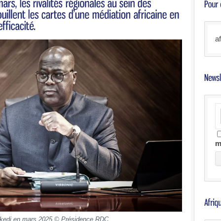
a
m
ekedi en mars 2025 © Présidence RDC