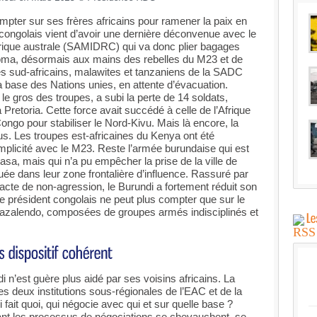
ompter sur ses frères africains pour ramener la paix en
 congolais vient d’avoir une dernière déconvenue avec le
frique australe (SAMIDRC) qui va donc plier bagages
oma, désormais aux mains des rebelles du M23 et de
res sud-africains, malawites et tanzaniens de la SADC
 base des Nations unies, en attente d’évacuation.
le gros des troupes, a subi la perte de 14 soldats,
retoria. Cette force avait succédé à celle de l’Afrique
ngo pour stabiliser le Nord-Kivu. Mais là encore, la
us. Les troupes est-africaines du Kenya ont été
mplicité avec le M23. Reste l’armée burundaise qui est
sa, mais qui n’a pu empêcher la prise de la ville de
ée dans leur zone frontalière d’influence. Rassuré par
acte de non-agression, le Burundi a fortement réduit son
 Le président congolais ne peut plus compter que sur le
Wazalendo, composées de groupes armés indisciplinés et
i n’est guère plus aidé par ses voisins africains. La
des deux institutions sous-régionales de l’EAC et de la
ait quoi, qui négocie avec qui et sur quelle base ?
 tant les processus de négociations se chevauchent, se