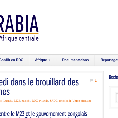
Conflit en RDC
Afrique
»
Documentations
Reportage
1
ço
,
Luanda
,
M23
,
nairobi
,
RDC
,
rwanda
,
SADC
,
tshisekedi
,
Union africaine