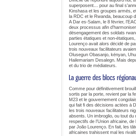
superposent… pour au final s’annu
Kinshasa et les groupes armés, et
la RDC et le Rwanda, beaucoup de 
A Dar es-Salam, le 8 février, l’EA
deux processus afin d’harmoniser 
désengagement des soldats rwanda
parties étatiques et non-étatiques,
Lourenço avait alors décidé de pas
trois nouveaux facilitateurs avaie
Olusegun Obasanjo, kényan, Uhuru
Hailemariam Desalegn. Mais depui
et du trio de médiateurs.
Comme pour définitivement brouill
sortis par la porte, revient par la
M23 et le gouvernement congolais 
qui fait fi des décisions actées à 
les trois nouveaux facilitateurs n
absents. Un imbroglio, ou tout du m
respectifs de l’Union africaine, d
par João Lourenço. En fait, les tâ
africaines trahissent mal les rivali