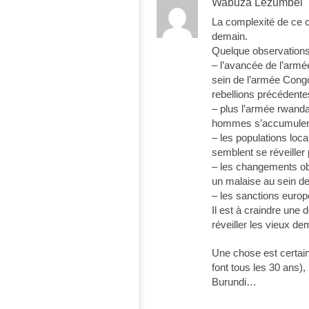
Wabuza Lezumbel
La complexité de ce co
demain.
Quelque observations
– l’avancée de l’arm
sein de l’armée Congo
rebellions précédente
– plus l’armée rwanda
hommes s’accumulen
– les populations loc
semblent se réveiller p
– les changements obs
un malaise au sein de 
– les sanctions europ
Il est à craindre une d
réveiller les vieux d
Une chose est certain
font tous les 30 ans)
Burundi…