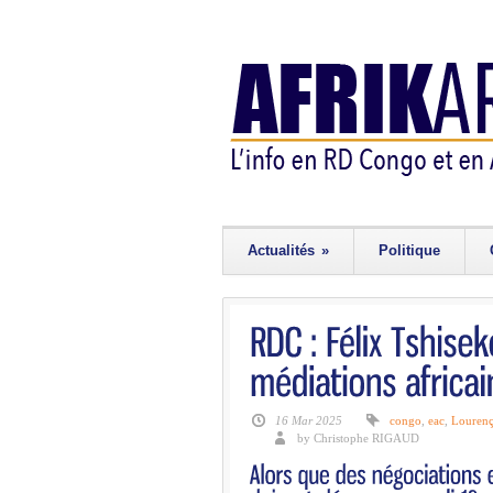
Actualités
»
Politique
16 Mar 2025
congo
,
eac
,
Louren
by Christophe RIGAUD