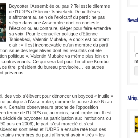
Boycotter l’Assemblée ou pas ? Tel est le dilemme
de l’UDPS d’Etienne Tshisekedi. Deux thèses
s’affrontent au sein de l’exécutif du parti : ne pas
siéger dans une Assemblée dont on conteste
l’élection ou au contraire, siéger pour faire entendre
sa voix. Pour le conseiller politique d’Etienne
Tshisekedi, Valentin Mubake, le choix est pourtant
clair : « il est inconcevable qu’un membre du parti
ion issue des législatives dont les résultats ont été
tion politique ». Valentin Mubake va même plus loin en
m
ux contrevenants. Ce qui sera fait pour Timothée Kombo,
 ce titre, président du bureau provisoire… les autres
nt prévenus.
i, des voix s’élèvent pour dénoncer un boycott « inutile »
tribune publique à l’Assemblée, comme le pense José Nzau
rne ». Certains observateurs proche de l’opposition
en terme de l’UDPS ou, au moins, sont implosion. Il est
 décidé de boycotter sa participation aux institutions ou
0 puis en 2006), le parti s’est morcelé et s’est
ssidences sont nées et l’UDPS a ensuite raté tous ses
rtains membres du parti affirment avoir « tirés » les