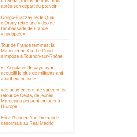
du Sénat, moins de trois mois
après son départ du pouvoir
Congo-Brazzaville: le Quai
d'Orsay retire une vidéo de
l'ambassade de France
«inadaptée»
Tour de France femmes: la
Mauricienne Kim Le Court
s’impose à Tournon-sur-Rhône
«L'Angola est le pays ayant
accueilli le plus de militants anti-
apartheid en exil»
«Je peux encore me sauver»: de
retour de Ceuta, de jeunes
Marocains pensent toujours à
l'Europe
Foot: l'Ivoirien Yan Diomandé
désormais au Real Madrid