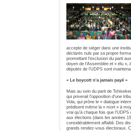
accepte de siéger dans une institut
déclarés nuls par sa propre forma
promettant l’exclusion du parti a
doyen de l’Assemblée et « élu », à
députés de l’UDPS sont maintena
« Le boycott n’a jamais payé »
Mais au sein du parti de Tshiseked
qui priverait l’opposition d’une 
Vola, qui prône le « dialogue inte
prédisent même la « mort » à moy
vrai qu’à chaque fois que l’UDPS a
aux élections (dans les années 199
considérablement affaibli. Des di
grands rendez-vous électoraux. Ce