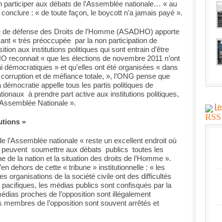
n participer aux débats de l’Assemblée nationale… « au
conclure : « de toute façon, le boycott n’a jamais payé ».
aine de défense des Droits de l’Homme (ASADHO) apporte
ant « très préoccupée par la non participation de
sition aux institutions politiques qui sont entrain d’être
HO reconnait « que les élections de novembre 2011 n’ont
ni démocratiques » et qu’elles ont été organisées « dans
 corruption et de méfiance totale, », l’ONG pense que
 démocratie appelle tous les partis politiques de
tionaux à prendre part active aux institutions politiques,
’Assemblée Nationale ».
utions »
 de l’Assemblée nationale « reste un excellent endroit où
ion peuvent soumettre aux débats publics toutes les
 de la nation et la situation des droits de l’Homme ».
en dehors de cette « tribune » institutionnelle : « les
les organisations de la société civile ont des difficultés
 pacifiques, les médias publics sont confisqués par la
 médias proches de l’opposition sont illégalement
s membres de l’opposition sont souvent arrêtés et