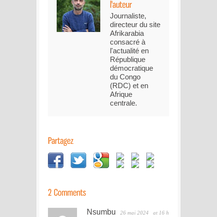
Journaliste,
directeur du site
Afrikarabia
consacré à
l'actualité en
République
démocratique
du Congo
(RDC) et en
Afrique
centrale.
Nsumbu
26 mai 2024
at 16 h