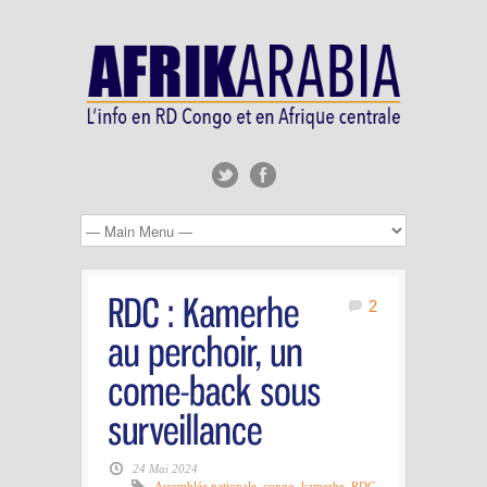
2
24 Mai 2024
Assemblée nationale
,
congo
,
kamerhe
,
RDC