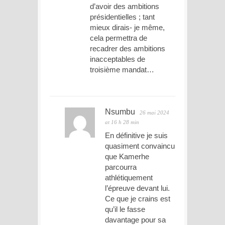
d’avoir des ambitions
présidentielles ; tant
mieux dirais- je même,
cela permettra de
recadrer des ambitions
inacceptables de
troisième mandat…
Nsumbu
26 mai 2024
at 16 h 28 min
En définitive je suis
quasiment convaincu
que Kamerhe
parcourra
athlétiquement
l’épreuve devant lui.
Ce que je crains est
qu’il le fasse
davantage pour sa