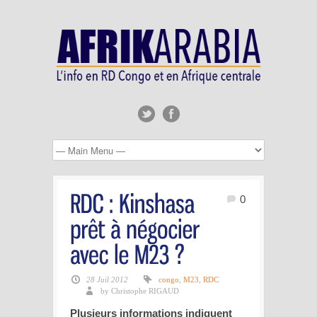
0
28 Juil 2012
congo
,
M23
,
RDC
by Christophe RIGAUD
Plusieurs informations indiquent