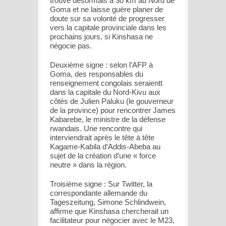
trouve désormais à 30 km au Nord de
Goma et ne laisse guère planer de
doute sur sa volonté de progresser
vers la capitale provinciale dans les
prochains jours, si Kinshasa ne
négocie pas.
Deuxième signe : selon l’AFP à
Goma, des responsables du
renseignement congolais seraientt
dans la capitale du Nord-Kivu aux
côtés de Julien Paluku (le gouverneur
de la province) pour rencontrer James
Kabarebe, le ministre de la défense
rwandais. Une rencontre qui
interviendrait après le tête à tête
Kagame-Kabila d’Addis-Abeba au
sujet de la création d’une « force
neutre » dans la région.
Troisième signe : Sur Twitter, la
correspondante allemande du
Tageszeitung, Simone Schlindwein,
affirme que Kinshasa chercherait un
facilitateur pour négocier avec le M23,