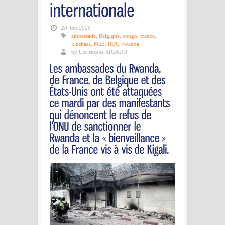
28 Jan 2025
ambassade
,
Belgique
,
congo
,
france
,
kinshasa
,
M23
,
RDC
,
rwanda
by Christophe RIGAUD