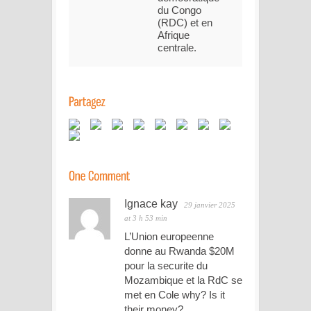
du Congo
(RDC) et en
Afrique
centrale.
Ignace kay
29 janvier 2025
at 3 h 53 min
L’Union europeenne
donne au Rwanda $20M
pour la securite du
Mozambique et la RdC se
met en Cole why? Is it
their money?