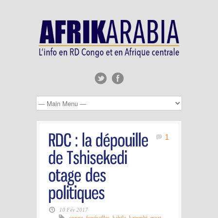
1
10 Fév 2017
congo
,
funérailles
,
kabila
,
katumbi
,
mort
,