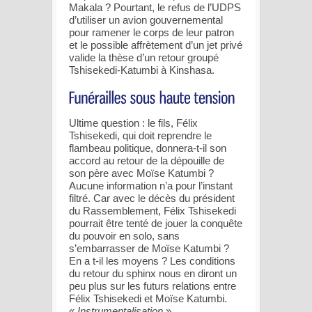
Makala ? Pourtant, le refus de l’UDPS
d’utiliser un avion gouvernemental
pour ramener le corps de leur patron
et le possible affrètement d’un jet privé
valide la thèse d’un retour groupé
Tshisekedi-Katumbi à Kinshasa.
Ultime question : le fils, Félix
Tshisekedi, qui doit reprendre le
flambeau politique, donnera-t-il son
accord au retour de la dépouille de
son père avec Moïse Katumbi ?
Aucune information n’a pour l’instant
filtré. Car avec le décès du président
du Rassemblement, Félix Tshisekedi
pourrait être tenté de jouer la conquête
du pouvoir en solo, sans
s’embarrasser de Moïse Katumbi ?
En a t-il les moyens ? Les conditions
du retour du sphinx nous en diront un
peu plus sur les futurs relations entre
Félix Tshisekedi et Moïse Katumbi.
«
Instrumentalisation
»,