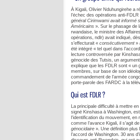
À Kigali, Olivier Nduhungirehe a 
l’échec des opérations anti-FDLR 
général Cirimwami avait informé 
Américains
». Sur le phasage de la
rwandaise, le ministre des Affai
opérations, ndlr) avait indiqué, 
s’effecturait «
consécutivement
» 
été intégré « tel quel dans l’accor
lecture controversée par Kinshas
génocide des Tutsis, un argument
explique que les FDLR sont « un 
membres, sur base de son idéologie
commandement de l’armée congola
porte-parole des FARDC à la télév
La principale difficulté à mettre 
signé Kinshasa à Washington, est a
l’identification du mouvement, en 
comme l’avance Kigali, il s’agit d
génocidaire
». Une définition plus 
l’accord de Washington. 30 ans d’i
discours anti-Rwandais, qui est a