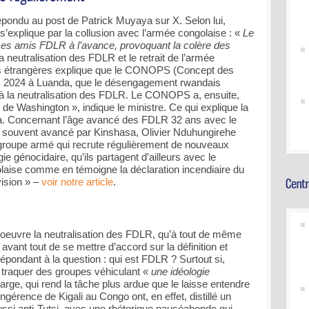
répondu au post de Patrick Muyaya sur X. Selon lui,
s’explique par la collusion avec l’armée congolaise : «
Le
ses amis FDLR à l’avance, provoquant la colère des
 neutralisation des FDLR et le retrait de l’armée
res étrangères explique que le CONOPS (Concept des
dès 2024 à Luanda, que le désengagement rwandais
à la neutralisation des FDLR. Le CONOPS a, ensuite,
d de Washington », indique le ministre. Ce qui explique la
a. Concernant l’âge avancé des FDLR 32 ans avec le
 souvent avancé par Kinshasa, Olivier Nduhungirehe
groupe armé qui recrute régulièrement de nouveaux
 génocidaire, qu’ils partagent d’ailleurs avec le
ise comme en témoigne la déclaration incendiaire du
ision » –
voir notre article
.
en oeuvre la neutralisation des FDLR, qu’à tout de même
vant tout de se mettre d’accord sur la définition et
répondant à la question : qui est FDLR ? Surtout si,
e traquer des groupes véhiculant «
une idéologie
large, qui rend la tâche plus ardue que le laisse entendre
ngérence de Kigali au Congo ont, en effet, distillé un
ussi anti-Tutsi, avec une rhétorique nauséabonde qui