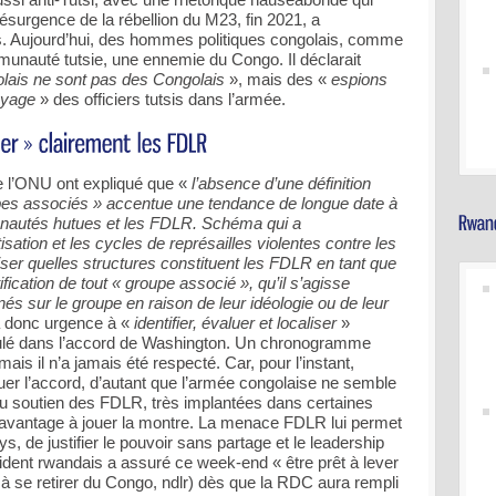
ésurgence de la rébellion du M23, fin 2021, a
. Aujourd’hui, des hommes politiques congolais, comme
mmunauté tutsie, une ennemie du Congo. Il déclarait
olais ne sont pas des Congolais
», mais des «
espions
oyage
» des officiers tutsis dans l’armée.
e l’ONU ont expliqué que «
l’absence d’une définition
es associés » accentue une tendance de longue date à
unautés hutues et les FDLR. Schéma qui a
sation et les cycles de représailles violentes contre les
éciser quelles structures constituent les FDLR en tant que
ification de tout « groupe associé », qu’il s’agisse
nés sur le groupe en raison de leur idéologie ou de leur
 a donc urgence à «
identifier, évaluer et localiser
»
lé dans l’accord de Washington. Un chronogramme
ais il n’a jamais été respecté. Car, pour l’instant,
quer l’accord, d’autant que l’armée congolaise ne semble
du soutien des FDLR, très implantées dans certaines
un avantage à jouer la montre. La menace FDLR lui permet
s, de justifier le pouvoir sans partage et le leadership
dent rwandais a assuré ce week-end « être prêt à lever
 se retirer du Congo, ndlr) dès que la RDC aura rempli