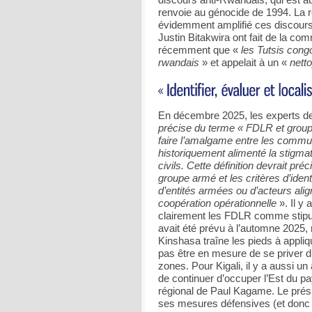
renvoie au génocide de 1994. La r
évidemment amplifié ces discours
Justin Bitakwira ont fait de la co
récemment que «
les Tutsis cong
rwandais
» et appelait à un «
nett
En décembre 2025, les experts d
précise du terme « FDLR et group
faire l’amalgame entre les comm
historiquement alimenté la stigmati
civils. Cette définition devrait pr
groupe armé et les critères d’ident
d’entités armées ou d’acteurs alig
coopération opérationnelle
». Il y
clairement les FDLR comme stipu
avait été prévu à l’automne 2025, m
Kinshasa traîne les pieds à appli
pas être en mesure de se priver 
zones. Pour Kigali, il y a aussi 
de continuer d’occuper l’Est du pay
régional de Paul Kagame. Le prési
ses mesures défensives (et donc à