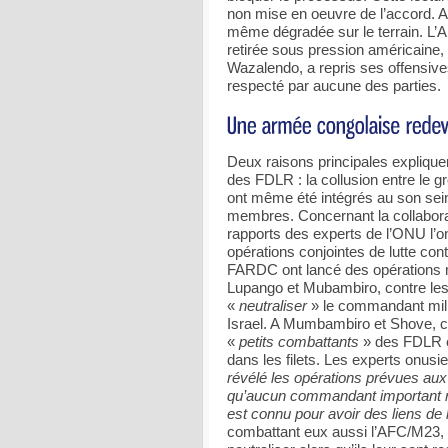
non mise en oeuvre de l’accord. Au f
même dégradée sur le terrain. L’A
retirée sous pression américaine, 
Wazalendo, a repris ses offensives
respecté par aucune des parties.
Deux raisons principales expliquen
des FDLR : la collusion entre le 
ont même été intégrés au son sein, 
membres. Concernant la collabora
rapports des experts de l’ONU l’
opérations conjointes de lutte co
FARDC ont lancé des opérations m
Lupango et Mubambiro, contre les p
«
neutraliser
» le commandant mili
Israel. A Mumbambiro et Shove, ce
«
petits combattants
» des FDLR e
dans les filets. Les experts onusi
révélé les opérations prévues a
qu’aucun commandant important n’
est connu pour avoir des liens 
combattant eux aussi l’AFC/M23, il