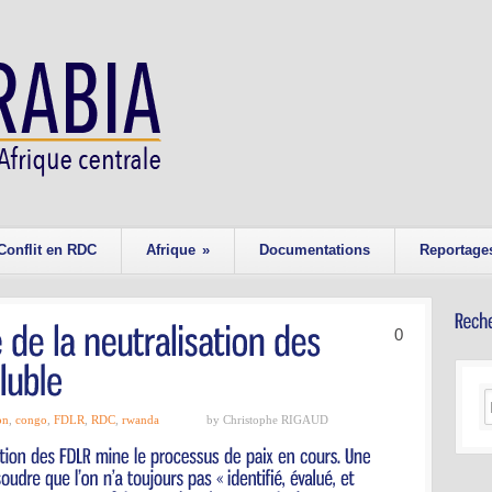
Conflit en RDC
Afrique
»
Documentations
Reportage
0
on
,
congo
,
FDLR
,
RDC
,
rwanda
by Christophe RIGAUD