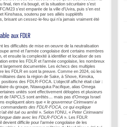
inal, rien n’a bougé, et la situation sécuritaire s’est
FC/M23 s’est emparée de la ville d’Uvira, puis s’en est
et Kinshasa, soutenu par ses alliés supplétifs
, brisant un cessez-le-feu qui n’a jamais vraiment été
t les difficultés de mise en oeuvre de la neutralisation
groupe armé et l’armée congolaise dont certains membres
et ensuite la complexité à identifier et localiser de ses
tion entre les FDLR et l’armée congolaise, les nombreux
ont largement documentée. Les échecs des multiples
ntre les FDLR en sont la preuve. Comme en 2024, où les
ilitaires dans la région de Sake, à Shove, Kimoka,
ositions des FDLR-FOCA. L’objectif affiché était clair :
taire du groupe, Ntawuguka Pacifique, alias Omega
rtaines unités sont effectivement délogées et plusieurs
t de l’APCLS sont arrêtés… mais pas d’Omega Israel
ens expliquent alors que «
le gouverneur Cirimwami a
ux commandants des FDLR-FOCA, ce qui explique
ait été tué ou arrêté
». Selon l’ONU, «
Peter Cirimwami
de longue date avec les FDLR-FOCA
». Les FDLR
 devient difficile pour l’armée congolaise de les