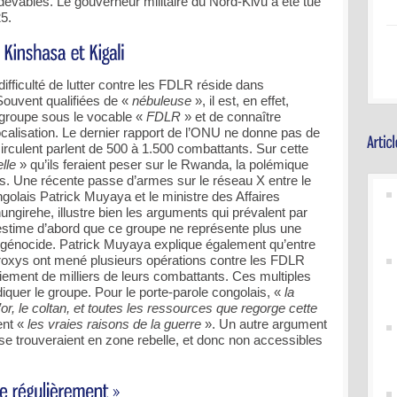
redevables. Le gouverneur militaire du Nord-Kivu a été tué
25.
difficulté de lutter contre les FDLR réside dans
 Souvent qualifiées de «
nébuleuse
», il est, en effet,
egroupe sous le vocable «
FDLR
» et de connaître
ocalisation. Le dernier rapport de l’ONU ne donne pas de
 circulent parlent de 500 à 1.500 combattants. Sur cette
lle
» qu’ils feraient peser sur le Rwanda, la polémique
ns. Une récente passe d’armes sur le réseau X entre le
olais Patrick Muyaya et le ministre des Affaires
ngirehe, illustre bien les arguments qui prévalent par
stime d’abord que ce groupe ne représente plus une
génocide. Patrick Muyaya explique également qu’entre
roxys ont mené plusieurs opérations contre les FDLR
triement de milliers de leurs combattants. Ces multiples
iquer le groupe. Pour le porte-parole congolais, «
la
l’or, le coltan, et toutes les ressources que regorge cette
ent «
les vraies raisons de la guerre
». Un autre argument
e trouveraient en zone rebelle, et donc non accessibles