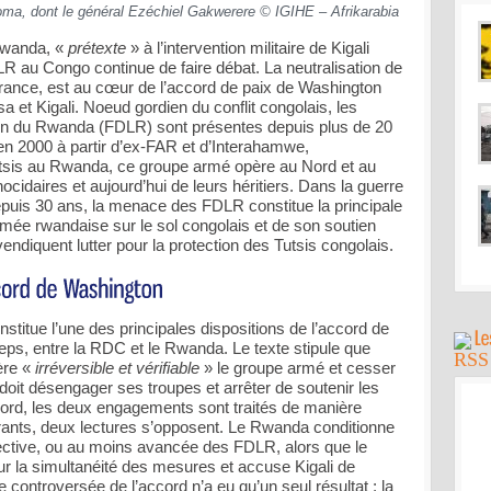
ma, dont le général Ezéchiel Gakwerere © IGIHE – Afrikarabia
Rwanda, «
prétexte
» à l’intervention militaire de Kigali
 au Congo continue de faire débat. La neutralisation de
rance, est au cœur de l’accord de paix de Washington
 et Kigali. Noeud gordien du conflit congolais, les
on du Rwanda (FDLR) sont présentes depuis plus de 20
en 2000 à partir d’ex-FAR et d’Interahamwe,
tsis au Rwanda, ce groupe armé opère au Nord et au
cidaires et aujourd’hui de leurs héritiers. Dans la guerre
puis 30 ans, la menace des FDLR constitue la principale
l’armée rwandaise sur le sol congolais et de son soutien
endiquent lutter pour la protection des Tutsis congolais.
stitue l’une des principales dispositions de l’accord de
eps, entre la RDC et le Rwanda. Le texte stipule que
ère «
irréversible et vérifiable
» le groupe armé et cesser
doit désengager ses troupes et arrêter de soutenir les
cord, les deux engagements sont traités de manière
rants, deux lectures s’opposent. Le Rwanda conditionne
ffective, ou au moins avancée des FDLR, alors que le
r la simultanéité des mesures et accuse Kigali de
 controversée de l’accord n’a eu qu’un seul résultat : la