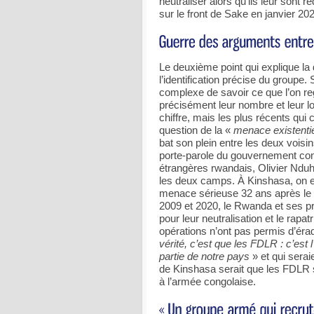
neutraliser alors qu’ils leur sont 
sur le front de Sake en janvier 20
Le deuxième point qui explique la 
l’identification précise du groupe.
complexe de savoir ce que l’on r
précisément leur nombre et leur l
chiffre, mais les plus récents qui
question de la «
menace existentie
bat son plein entre les deux voisi
porte-parole du gouvernement cong
étrangères rwandais, Olivier Nduhu
les deux camps. À Kinshasa, on e
menace sérieuse 32 ans après le 
2009 et 2020, le Rwanda et ses p
pour leur neutralisation et le rapa
opérations n’ont pas permis d’érad
vérité, c’est que les FDLR : c’est 
partie de notre pays
» et qui serai
de Kinshasa serait que les FDLR s
à l’armée congolaise.