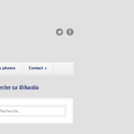
s photos
Contact
»