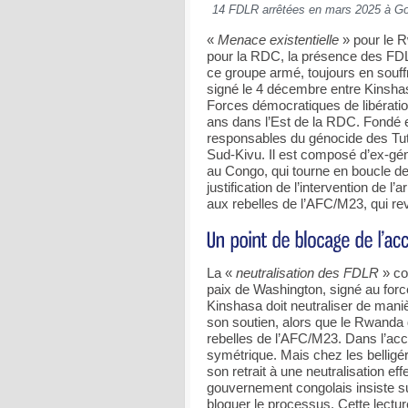
14 FDLR arrêtées en mars 2025 à Go
«
Menace existentielle
» pour le 
pour la RDC, la présence des FDLR
ce groupe armé, toujours en souff
signé le 4 décembre entre Kinshasa
Forces démocratiques de libérati
ans dans l’Est de la RDC. Fondé 
responsables du génocide des Tu
Sud-Kivu. Il est composé d’ex-géno
au Congo, qui tourne en boucle de
justification de l’intervention de 
aux rebelles de l’AFC/M23, qui rev
La «
neutralisation des FDLR
» con
paix de Washington, signé au forc
Kinshasa doit neutraliser de mani
son soutien, alors que le Rwanda 
rebelles de l’AFC/M23. Dans l’ac
symétrique. Mais chez les belligé
son retrait à une neutralisation e
gouvernement congolais insiste su
bloquer le processus. Cette lecture