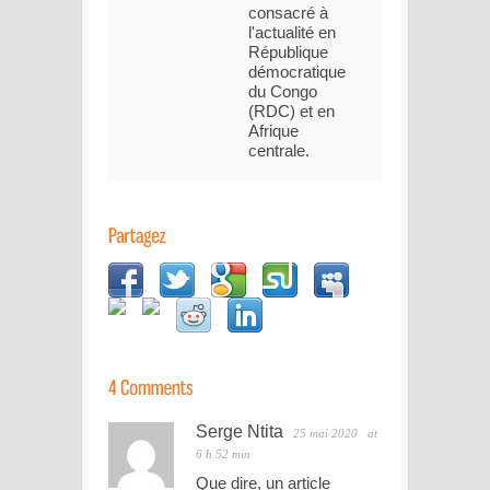
consacré à
l'actualité en
République
démocratique
du Congo
(RDC) et en
Afrique
centrale.
Serge Ntita
25 mai 2020
at
6 h 52 min
Que dire, un article