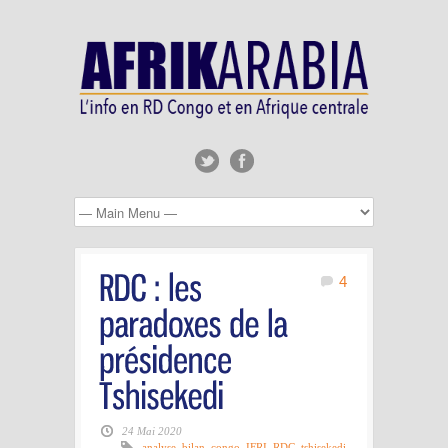
4
24 Mai 2020
analyse
,
bilan
,
congo
,
IFRI
,
RDC
,
tshisekedi