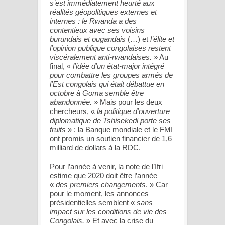
s’est immédiatement heurté aux
réalités géopolitiques externes et
internes : le Rwanda a des
contentieux avec ses voisins
burundais et ougandais
(…) et
l’élite et
l’opinion publique congolaises restent
viscéralement anti-rwandaises.
» Au
final, «
l’idée d’un état-major intégré
pour combattre les groupes armés de
l’Est congolais qui était débattue en
octobre à Goma semble être
abandonnée.
» Mais pour les deux
chercheurs, «
la politique d’ouverture
diplomatique de Tshisekedi porte ses
fruits
» : la Banque mondiale et le FMI
ont promis un soutien financier de 1,6
milliard de dollars à la RDC.
Pour l’année à venir, la note de l’Ifri
estime que 2020 doit être l’année
«
des premiers changements
. » Car
pour le moment, les annonces
présidentielles semblent «
sans
impact sur les conditions de vie des
Congolais.
» Et avec la crise du