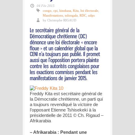
04 Fév 2015
congo
,
cpi
,
kinshasa
,
Kita
,
loi électorale
,
Manifestations
,
ndongala
,
RDC
,
udps
by Christophe RIGAUD
Freddy Kita est secrétaire général de
la Démocratie chrétienne, un parti qui
a toujours revendiqué la victoire de
l’opposant Etienne Tshisekeki à la
présidentielle de 2011 © Ch. Rigaud –
Afrikarabia
– Afrikarabia : Pendant une