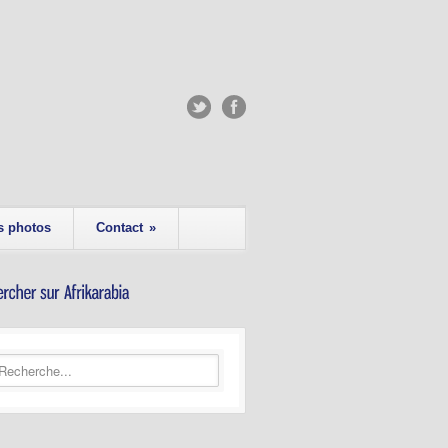
s photos
Contact
»