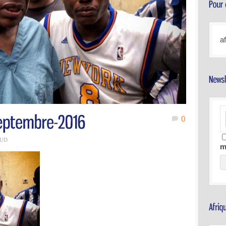
a
0
AUD
m