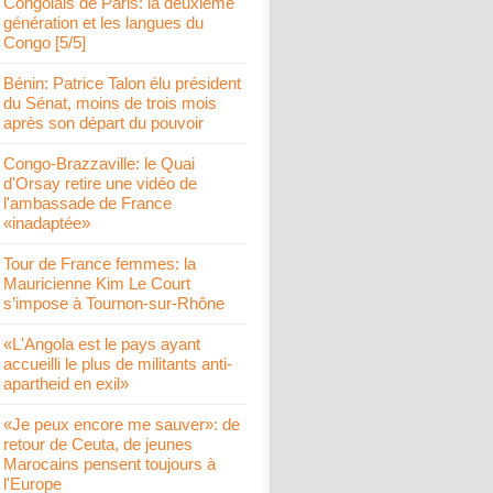
Congolais de Paris: la deuxième
génération et les langues du
Congo [5/5]
Bénin: Patrice Talon élu président
du Sénat, moins de trois mois
après son départ du pouvoir
Congo-Brazzaville: le Quai
d'Orsay retire une vidéo de
l'ambassade de France
«inadaptée»
Tour de France femmes: la
Mauricienne Kim Le Court
s’impose à Tournon-sur-Rhône
«L'Angola est le pays ayant
accueilli le plus de militants anti-
apartheid en exil»
«Je peux encore me sauver»: de
retour de Ceuta, de jeunes
Marocains pensent toujours à
l'Europe