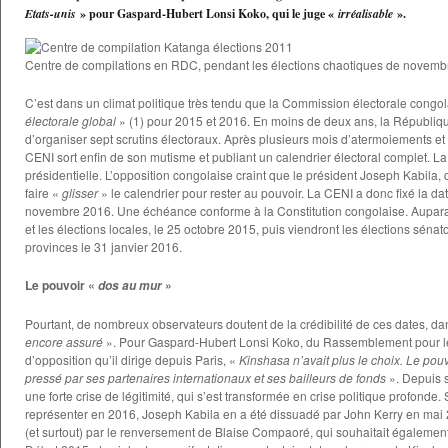
Etats-unis
» pour Gaspard-Hubert Lonsi Koko, qui le juge «
irréalisable
».
Centre de compilations en RDC, pendant les élections chaotiques de novem
C’est dans un climat politique très tendu que la Commission électorale congo
électorale global
» (1) pour 2015 et 2016. En moins de deux ans, la Républi
d’organiser sept scrutins électoraux. Après plusieurs mois d’atermoiements et 
CENI sort enfin de son mutisme et publiant un calendrier électoral complet. L
présidentielle. L’opposition congolaise craint que le président Joseph Kabila, 
faire «
glisser
» le calendrier pour rester au pouvoir. La CENI a donc fixé la dat
novembre 2016. Une échéance conforme à la Constitution congolaise. Auparava
et les élections locales, le 25 octobre 2015, puis viendront les élections séna
provinces le 31 janvier 2016.
Le pouvoir «
»
dos au mur
Pourtant, de nombreux observateurs doutent de la crédibilité de ces dates, da
encore assuré
». Pour Gaspard-Hubert Lonsi Koko, du Rassemblement pour l
d’opposition qu’il dirige depuis Paris, «
Kinshasa n’avait plus le choix. Le pouv
pressé par ses partenaires internationaux et ses bailleurs de fonds
». Depuis s
une forte crise de légitimité, qui s’est transformée en crise politique profonde
représenter en 2016, Joseph Kabila en a été dissuadé par John Kerry en mai
(et surtout) par le renversement de Blaise Compaoré, qui souhaitait également