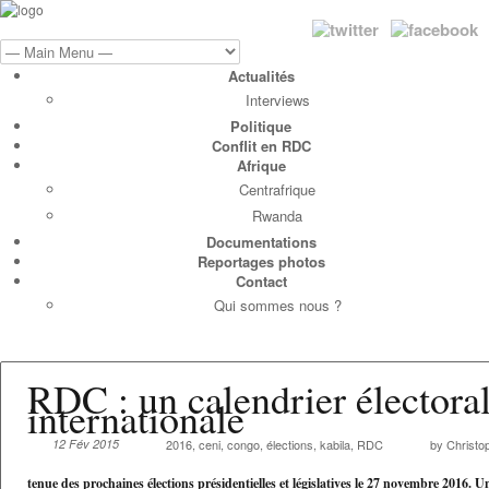
Actualités
Interviews
Politique
Conflit en RDC
Afrique
Centrafrique
Rwanda
Documentations
Reportages photos
Contact
Qui sommes nous ?
RDC : un calendrier électoral
internationale
12 Fév 2015
2016
,
ceni
,
congo
,
élections
,
kabila
,
RDC
by Christ
tenue des prochaines élections présidentielles et législatives le 27 novembre 2016. U