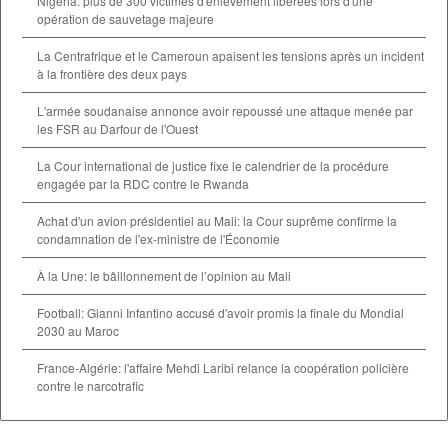
Nigeria: plus de 300 victimes d'enlèvement libérées lors d'une
opération de sauvetage majeure
La Centrafrique et le Cameroun apaisent les tensions après un incident
à la frontière des deux pays
L'armée soudanaise annonce avoir repoussé une attaque menée par
les FSR au Darfour de l'Ouest
La Cour international de justice fixe le calendrier de la procédure
engagée par la RDC contre le Rwanda
Achat d'un avion présidentiel au Mali: la Cour suprême confirme la
condamnation de l'ex-ministre de l'Économie
À la Une: le bâillonnement de l’opinion au Mali
Football: Gianni Infantino accusé d'avoir promis la finale du Mondial
2030 au Maroc
France-Algérie: l'affaire Mehdi Laribi relance la coopération policière
contre le narcotrafic