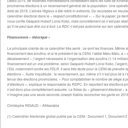
Début 2015, de violentes manifestations contestaient dans les rues de Kinsha
prochaines élections à un recensement général de la population. Une opérati
delà de 2016. L’alinéa litigieux a été retiré in-extremis. De reculades en recul
calendrier électoral dans le «
respect constitutionnel
». «
Sur le papier, ça tien
nous confie Gaspard-Hubert Lonsi Koko,
mais concrètement ce n’est pas réali
qu’il ne peut que dire oui à tout. La RDC n’est pas autonome sur son calendrie
Financement «
»
théorique
La principale crainte de ce calendrier très serré : ce sont les finances. Même s
financement des scrutins, et si le président de la CENI, l’abbé Malu-Malu, a «
décaissement
», l’argent nécessaire à l’organisation des scrutins (1,14 milliar
financement est un vrai problème
, selon Gaspard-Hubert Lonsi Koko,
l’argent
l’Est, notamment contre les FDLR. Il sera très facile pour la CENI de prendre
élections
». Autre inquiétude : le recensement, qui, même s’il n’est plus lié à l
tenue des élections provinciales. «
Pour comptabiliser le nombre de siège à po
d’électeurs
», explique le responsable du RDPC. En reportant les élections pr
n’est donc plus complètement assurée. Le thèse du «
glissement électoral
» a 
n’imagine pas une seule seconde Joseph Kabila raccrocher les gants en 201
Christophe RIGAUD – Afrikarabia
(1) Calendrier électorale global publié par la CENI :
Document 1
,
Document 2