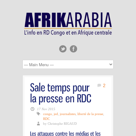
2
17 Nov 2015
congo
,
jed
,
journalistes
,
liberté de la presse
,
RDC
by Christophe RIGAUD