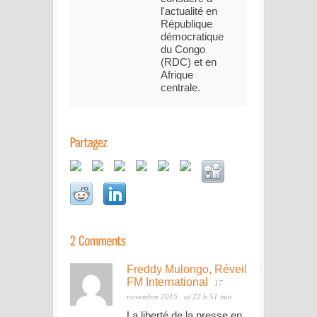
l'actualité en
République
démocratique
du Congo
(RDC) et en
Afrique
centrale.
Freddy Mulongo, Réveil
FM International
17
novembre 2015
at 22 h 51 min
La liberté de la presse en