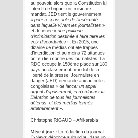
au pouvoir, alors que la Constitution lui
interdit de briguer un troisième
mandat. JED tient le gouvernement
«
pour responsable de l’insécurité
dans laquelle vivent les journalistes
»
et dénonce «
une politique
d’intimidation destinée à faire taire les
voix discordantes
». En 2015, une
dizaine de médias ont été frappés
d’interdiction et au moins 72 attaques
ont eu lieu contre des journalistes. La
RDC occupe la 150ème place sur 180
pays au classement mondial de la
liberté de la presse. Journaliste en
danger (JED) demande aux autorités
congolaises «
de lancer un appel
urgent d’apaisement, et d’ordonner la
libération de tous les journalistes
détenus, et des médias fermés
arbitrairement
».
Christophe RIGAUD – Afrikarabia
Mise à jour :
La rédaction du journal
C-News dénonce aujourd’hui dans un