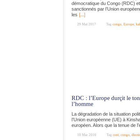
démocratique du Congo (RDC) et u
sanctionnés par l’Union européen
les
[...]
29 Mai 2017
Tag
congo
,
Europe
,
ka
RDC : l’Europe durçit le ton 
l’homme
La dégradation de la situation poli
l’Union européenne (UE) à Kinsha
européen. Alors que la tenue de l’
10 Mar 2016
Tag
ceni
,
congo
,
électi