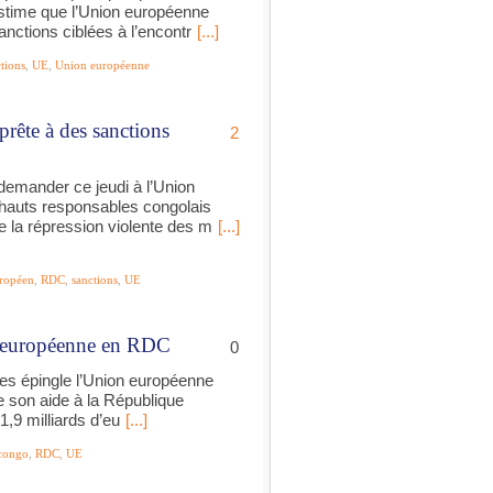
stime que l’Union européenne
nctions ciblées à l’encontr
[...]
tions
,
UE
,
Union européenne
rête à des sanctions
2
demander ce jeudi à l’Union
hauts responsables congolais
 la répression violente des m
[...]
uropéen
,
RDC
,
sanctions
,
UE
de européenne en RDC
0
es épingle l’Union européenne
 son aide à la République
,9 milliards d’eu
[...]
congo
,
RDC
,
UE