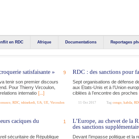
nflit en RDC
Afrique
Documentations
Reportages ph
roquerie satisfaisante »
RDC : des sanctions pour fa
9
va tenir son premier discours
Sept organisations de défense 
end. Pour Thierry Vircoulon,
aux Etats-Unis et à l’Union euro
relations internatio
[...]
ciblées à l’encontre des proches
onusco
,
RDC
,
tshisekedi
,
UA
,
UE
,
Vircoulon
11 Oct 2017
Tag
congo
,
kabila
,
RD
eurs caciques du
L’Europe, au chevet de la 
1
des sanctions supplémentair
reil sécuritaire de République
Devant l’impasse politique et la r