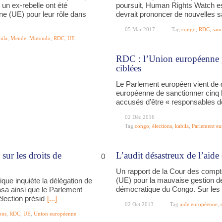
n ex-rebelle ont été
poursuit, Human Rights Watch e
ne (UE) pour leur rôle dans
devrait prononcer de nouvelles sa
05 Mar 2017
Tag
congo
,
RDC
,
sanc
bila
,
Mende
,
Mutondo
,
RDC
,
UE
RDC : l’Union européenne p
ciblées
Le Parlement européen vient de 
européenne de sanctionner cinq 
accusés d’être « responsables de
02 Déc 2016
Tag
congo
,
élections
,
kabila
,
Parlement e
sur les droits de
L’audit désastreux de l’ai
0
Un rapport de la Cour des compt
(UE) pour la mauvaise gestion de
tique inquiète la délégation de
démocratique du Congo. Sur les 1
sa ainsi que le Parlement
élection présid
[...]
02 Oct 2013
Tag
aide européenne
,
ons
,
RDC
,
UE
,
Union européenne