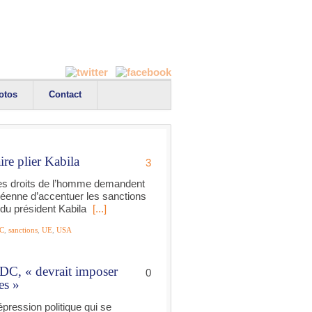
otos
Contact
ire plier Kabila
3
des droits de l’homme demandent
péenne d’accentuer les sanctions
 du président Kabila
[...]
C
,
sanctions
,
UE
,
USA
RDC, « devrait imposer
0
es »
épression politique qui se