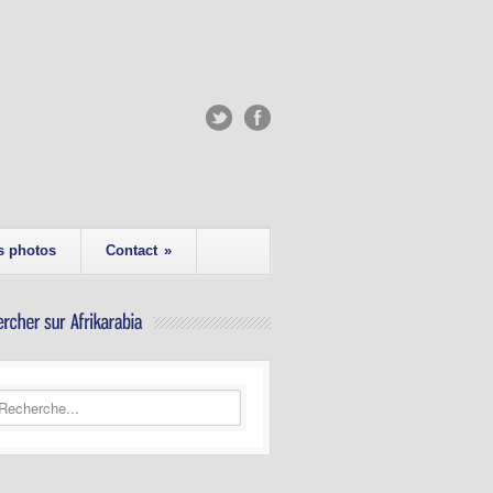
s photos
Contact
»