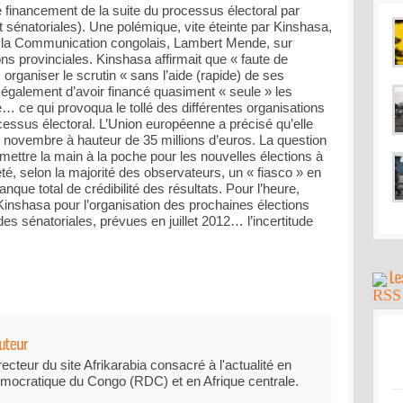
le financement de la suite du processus électoral par
 sénatoriales). Une polémique, vite éteinte par Kinshasa,
de la Communication congolais, Lambert Mende, sur
ions provinciales. Kinshasa affirmait que « faute de
rganiser le scrutin « sans l’aide (rapide) de ses
 également d’avoir financé quasiment « seule » les
 ce qui provoqua le tollé des différentes organisations
cessus électoral. L’Union européenne a précisé qu’elle
e novembre à hauteur de 35 millions d’euros. La question
emettre la main à la poche pour les nouvelles élections à
été, selon la majorité des observateurs, un « fiasco » en
que total de crédibilité des résultats. Pour l’heure,
inshasa pour l’organisation des prochaines élections
es sénatoriales, prévues en juillet 2012… l’incertitude
recteur du site Afrikarabia consacré à l'actualité en
mocratique du Congo (RDC) et en Afrique centrale.