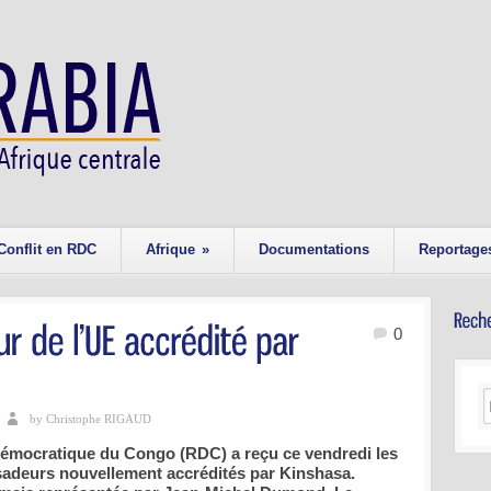
Conflit en RDC
Afrique
»
Documentations
Reportage
0
by Christophe RIGAUD
démocratique du Congo (RDC) a reçu ce vendredi les
sadeurs nouvellement accrédités par Kinshasa.