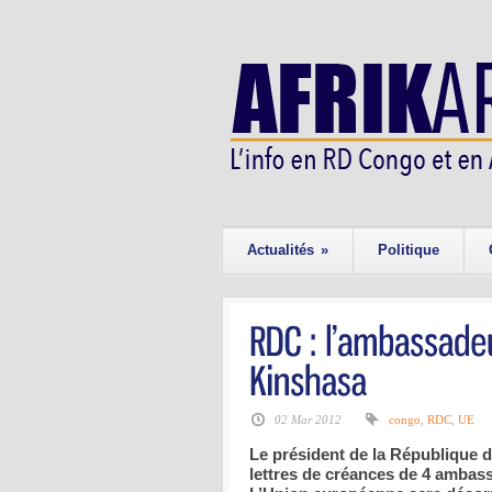
Actualités
»
Politique
02 Mar 2012
congo
,
RDC
,
UE
Le président de la République 
lettres de créances de 4 ambas