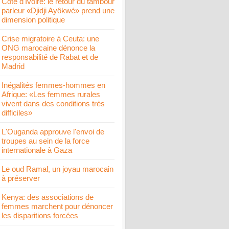
Côte d'Ivoire: le retour du tambour
parleur «Djidji Ayôkwé» prend une
dimension politique
Crise migratoire à Ceuta: une
ONG marocaine dénonce la
responsabilité de Rabat et de
Madrid
Inégalités femmes-hommes en
Afrique: «Les femmes rurales
vivent dans des conditions très
difficiles»
L'Ouganda approuve l'envoi de
troupes au sein de la force
internationale à Gaza
Le oud Ramal, un joyau marocain
à préserver
Kenya: des associations de
femmes marchent pour dénoncer
les disparitions forcées