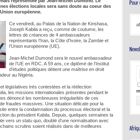
mais représentée par Jean-Michel Dumond. Le
nes élections locales sera sans doute au coeur des
l’Union européenne.
Ce vendredi, au Palais de la Nation de Kinshasa,
a
Joseph Kabila a reçu, comme de coutume, les
lettres de créances de 4 ambassadeurs
représentants l’Iran, la Côte d’Ivoire, la Zambie et
l’Union européenne (UE).
Jean-Michel Dumond sera le nouvel ambassadeur
de l’UE en RDC. A 59 ans, ce diplômé de l’Institut
d’études politiques détient une maîtrise en droit
adeur au Nigéria.
et législatives très contestées et la réélection
m
a, les missions internationales présentes pendant le
outes dénoncé les nombreuses irrégularités de ces
de fraudes massives. Une situation délicate pour la
ite entre la condamnation du processus électoral et la
ction du président Kabila. Depuis, quelques semaines la
te vers un statu quo, doublé d’une normalisation avec
chains scrutins soient réalisés dans de meilleures