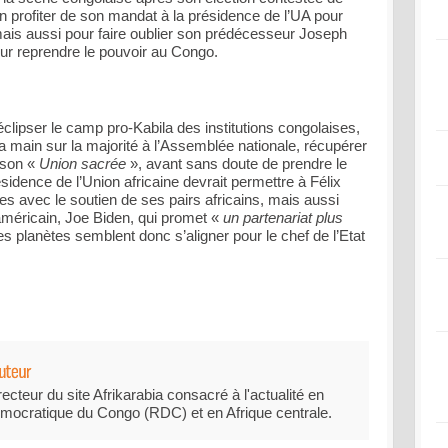
n profiter de son mandat à la présidence de l’UA pour
 mais aussi pour faire oublier son prédécesseur Joseph
ur reprendre le pouvoir au Congo.
 éclipser le camp pro-Kabila des institutions congolaises,
la main sur la majorité à l’Assemblée nationale, récupérer
 son «
Union sacrée
», avant sans doute de prendre le
idence de l’Union africaine devrait permettre à Félix
es avec le soutien de ses pairs africains, mais aussi
américain, Joe Biden, qui promet «
un partenariat plus
es planètes semblent donc s’aligner pour le chef de l’Etat
recteur du site Afrikarabia consacré à l'actualité en
mocratique du Congo (RDC) et en Afrique centrale.