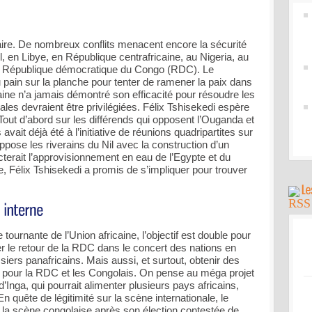
taire. De nombreux conflits menacent encore la sécurité
l, en Libye, en République centrafricaine, au Nigeria, au
la République démocratique du Congo (RDC). Le
 pain sur la planche pour tenter de ramener la paix dans
aine n’a jamais démontré son efficacité pour résoudre les
ales devraient être privilégiées. Félix Tshisekedi espère
Tout d’abord sur les différends qui opposent l’Ouganda et
vait déjà été à l’initiative de réunions quadripartites sur
i oppose les riverains du Nil avec la construction d’un
cterait l’approvisionnement en eau de l’Egypte et du
, Félix Tshisekedi a promis de s’impliquer pour trouver
 tournante de l’Union africaine, l’objectif est double pour
er le retour de la RDC dans le concert des nations en
siers panafricains. Mais aussi, et surtout, obtenir des
s pour la RDC et les Congolais. On pense au méga projet
’Inga, qui pourrait alimenter plusieurs pays africains,
n quête de légitimité sur la scène internationale, le
r la scène congolaise après son élection contestée de