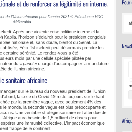
dent de l’Union africaine pour l’année 2021 © Présidence RDC –
Afrikarabia
a
ekedi. Après une violente crise politique interne et la
Kabila, l’horizon s’éclaircit pour le président congolais
blée nationale et, sans doute, bientôt du Sénat. La
i stabilisée, Félix Tshisekedi peut désormais prendre les
e certaine sérénité. Le rendez-vous a été
sieurs mois par une cellule spéciale pilotée par
nateur du «
panel
» chargé d’accompagner la mandature
ête de l’Union africaine.
m
manquer sur le bureau du nouveau président de l’Union
t d’abord, la crise du Covid-19 reste toujours sur le haut
 touchée par la première vague, avec seulement 4% des
ns le monde, la seconde vague est plus préoccupante et
accins. Une véritable stratégie sanitaire est attendue de
e : l’Afrique aura besoin de 1,5 milliard de doses pour
t espérer une immunité collective. L’impact économique
ent frappé de le continent.