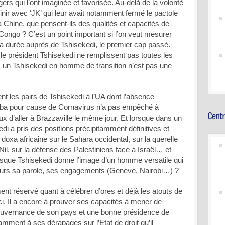
ers qui l’ont imaginée et favorisée. Au-delà de la volonté
inir avec ‘JK’ qui leur avait notamment fermé le pactole
a Chine, que pensent-ils des qualités et capacités de
 Congo ? C’est un point important si l’on veut mesurer
 la durée auprès de Tshisekedi, le premier cap passé.
 le président Tshisekedi ne remplissent pas toutes les
; un Tshisekedi en homme de transition n’est pas une
t les pairs de Tshisekedi à l’UA dont l’absence
ba pour cause de Cornavirus n’a pas empêché à
ux d’aller à Brazzaville le même jour. Et lorsque dans un
di a pris des positions précipitamment définitives et
a doxa africaine sur le Sahara occidental, sur la querelle
Nil, sur la défense des Palestiniens face à Israël… et
rsque Tshisekedi donne l’image d’un homme versatile qui
ours sa parole, ses engagements (Geneve, Nairobi…) ?
ment réservé quant à célébrer d’ores et déjà les atouts de
ici. Il a encore à prouver ses capacités à mener de
uvernance de son pays et une bonne présidence de
amment à ses dérapages sur l’Etat de droit qu’il