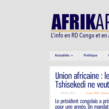
Actualités
»
Politique
06 Fév 2021
congo
,
RDC
,
tshisek