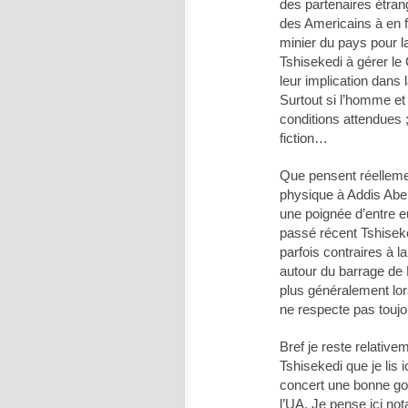
des partenaires étrang
des Americains à en f
minier du pays pour l
Tshisekedi à gérer le
leur implication dans
Surtout si l’homme et
conditions attendues 
fiction…
Que pensent réellemen
physique à Addis Abe
une poignée d’entre e
passé récent Tshiseke
parfois contraires à l
autour du barrage de 
plus généralement lo
ne respecte pas touj
Bref je reste relative
Tshisekedi que je lis 
concert une bonne go
l’UA. Je pense ici not