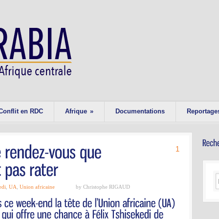
Conflit en RDC
Afrique
»
Documentations
Reportage
1
edi
,
UA
,
Union africaine
by Christophe RIGAUD