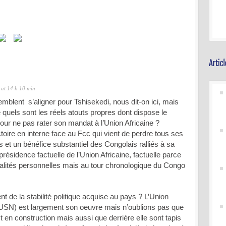
at 14 h 10 min
emblent s’aligner pour Tshisekedi, nous dit-on ici, mais
quels sont les réels atouts propres dont dispose le
our ne pas rater son mandat à l’Union Africaine ?
toire en interne face au Fcc qui vient de perdre tous ses
ls et un bénéfice substantiel des Congolais ralliés à sa
résidence factuelle de l’Union Africaine, factuelle parce
alités personnelles mais au tour chronologique du Congo
t de la stabilité politique acquise au pays ? L’Union
(USN) est largement son oeuvre mais n’oublions pas que
t en construction mais aussi que derrière elle sont tapis