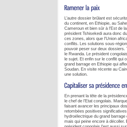
L’autre dossier brûlant est sécuri
du continent, en Ethiopie, au Sahe
Cameroun et bien sûr à l’Est de 
président Tshisekedi aura donc du
ces zones, alors que l’Union afric
conflits. Les solutions sous-région
pouvoir peser sur deux dossiers. 
le Rwanda. Le président congolais a
le sujet. Et enfin sur le conflit qu
grand barrage en Ethiopie qui affe
Soudan. En visite récente au Caire
une solution.
En prenant la tête de la présidence
le chef de l’Etat congolais. Marqu
faisant avancer les principaux dos
retombées positives significative
hydroélectrique du grand barrage d
mais qui peine encore à décoller. E
président congolais l’est aussi su