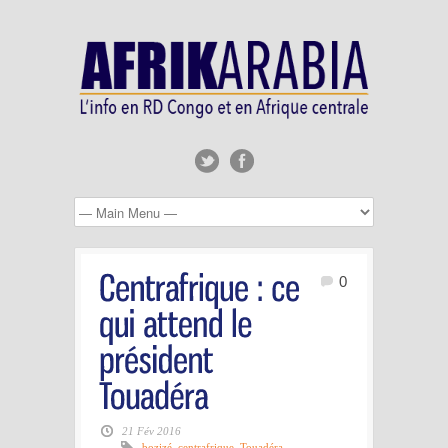
0
21 Fév 2016
bozizé
,
centrafrique
,
Touadéra