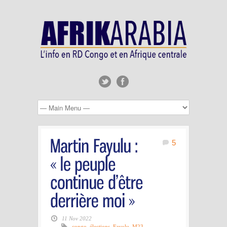
5
11 Nov 2022
congo
,
élections
,
Fayulu
,
M23
,