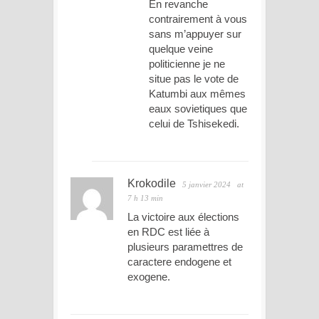
En revanche
contrairement à vous
sans m’appuyer sur
quelque veine
politicienne je ne
situe pas le vote de
Katumbi aux mêmes
eaux sovietiques que
celui de Tshisekedi.
Krokodile
5 janvier 2024
at
7 h 13 min
La victoire aux élections
en RDC est liée à
plusieurs paramettres de
caractere endogene et
exogene.