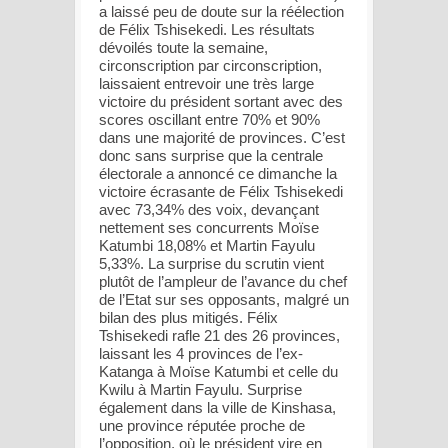
a laissé peu de doute sur la réélection
de Félix Tshisekedi. Les résultats
dévoilés toute la semaine,
circonscription par circonscription,
laissaient entrevoir une très large
victoire du président sortant avec des
scores oscillant entre 70% et 90%
dans une majorité de provinces. C’est
donc sans surprise que la centrale
électorale a annoncé ce dimanche la
victoire écrasante de Félix Tshisekedi
avec 73,34% des voix, devançant
nettement ses concurrents Moïse
Katumbi 18,08% et Martin Fayulu
5,33%. La surprise du scrutin vient
plutôt de l’ampleur de l’avance du chef
de l’Etat sur ses opposants, malgré un
bilan des plus mitigés. Félix
Tshisekedi rafle 21 des 26 provinces,
laissant les 4 provinces de l’ex-
Katanga à Moïse Katumbi et celle du
Kwilu à Martin Fayulu. Surprise
également dans la ville de Kinshasa,
une province réputée proche de
l’opposition, où le président vire en