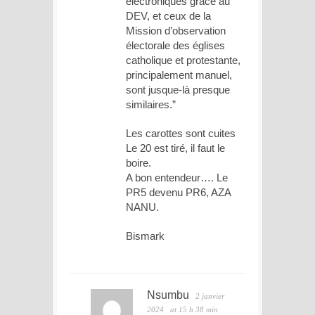
électroniques grâce au
DEV, et ceux de la
Mission d’observation
électorale des églises
catholique et protestante,
principalement manuel,
sont jusque-là presque
similaires.”
Les carottes sont cuites
Le 20 est tiré, il faut le
boire.
A bon entendeur…. Le
PR5 devenu PR6, AZA
NANU.
Bismark
Nsumbu
2 janvier
2024
at 15 h 38 min