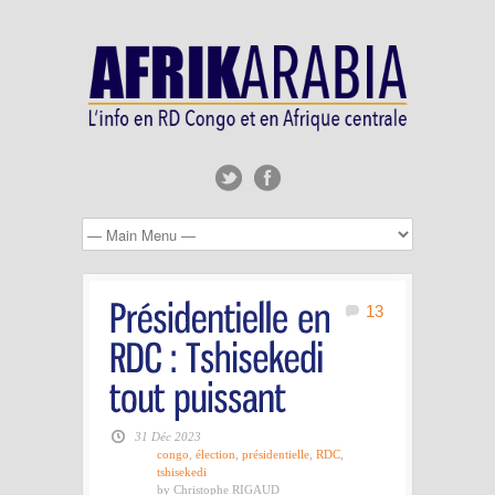
13
31 Déc 2023
congo
,
élection
,
présidentielle
,
RDC
,
tshisekedi
by Christophe RIGAUD