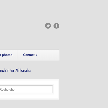
s photos
Contact
»