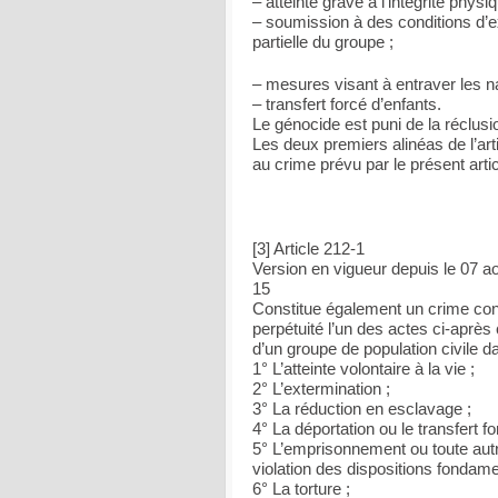
– atteinte grave à l’intégrité phys
– soumission à des conditions d’ex
partielle du groupe ;
– mesures visant à entraver les n
– transfert forcé d’enfants.
Le génocide est puni de la réclusio
Les deux premiers alinéas de l’arti
au crime prévu par le présent artic
[3] Article 212-1
Version en vigueur depuis le 07 a
15
Constitue également un crime contr
perpétuité l’un des actes ci-aprè
d’un groupe de population civile d
1° L’atteinte volontaire à la vie ;
2° L’extermination ;
3° La réduction en esclavage ;
4° La déportation ou le transfert f
5° L’emprisonnement ou toute autr
violation des dispositions fondamen
6° La torture ;