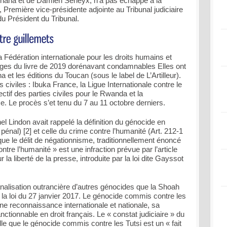
Onana et de Damien Serieyx, n’a pas échappé à la
Première vice-présidente adjointe au Tribunal judiciaire
du Président du Tribunal.
 Fédération internationale pour les droits humains et
ges du livre de 2019 dorénavant condamnables Elles ont
 et les éditions du Toucan (sous le label de L’Artilleur).
 civiles : Ibuka France, la Ligue Internationale contre le
ectif des parties civiles pour le Rwanda et la
Le procès s’et tenu du 7 au 11 octobre derniers.
 Lindon avait rappelé la définition du génocide en
pénal) [2] et celle du crime contre l’humanité (Art. 212-1
 que le délit de négationnisme, traditionnellement énoncé
re l’humanité » est une infraction prévue par l’article
ur la liberté de la presse, introduite par la loi dite Gayssot
analisation outrancière d’autres génocides que la Shoah
la loi du 27 janvier 2017. Le génocide commis contre les
une reconnaissance internationale et nationale, sa
ctionnable en droit français. Le « constat judiciaire » du
le que le génocide commis contre les Tutsi est un « fait