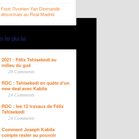
Foot: l'Ivoirien Yan Diomandé
désormais au Real Madrid
2021 : Félix Tshisekedi au
milieu du gué
28 Comments
RDC : Tshisekedi en quête d’un
new deal avec Kabila
24 Comments
RDC : les 12 travaux de Félix
Tshisekedi
24 Comments
Comment Joseph Kabila
compte rester au pouvoir