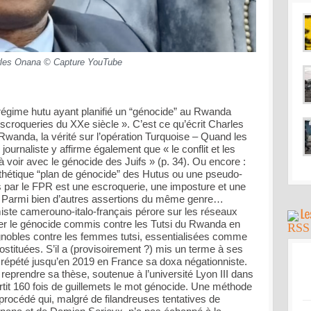
les Onana © Capture YouTube
 régime hutu ayant planifié un “génocide” au Rwanda
scroqueries du XXe siècle ». C’est ce qu’écrit Charles
Rwanda, la vérité sur l’opération Turquoise – Quand les
journaliste y affirme également que « le conflit et les
voir avec le génocide des Juifs » (p. 34). Ou encore :
othétique “plan de génocide” des Hutus ou une pseudo-
 par le FPR est une escroquerie, une imposture et une
460). Parmi bien d’autres assertions du même genre…
miste camerouno-italo-français pérore sur les réseaux
ier le génocide commis contre les Tutsi du Rwanda en
ignobles contre les femmes tutsi, essentialisées comme
stituées. S’il a (provisoirement ?) mis un terme à ses
l a répété jusqu’en 2019 en France sa doxa négationniste.
 reprendre sa thèse, soutenue à l’université Lyon III dans
rtit 160 fois de guillemets le mot génocide. Une méthode
procédé qui, malgré de filandreuses tentatives de