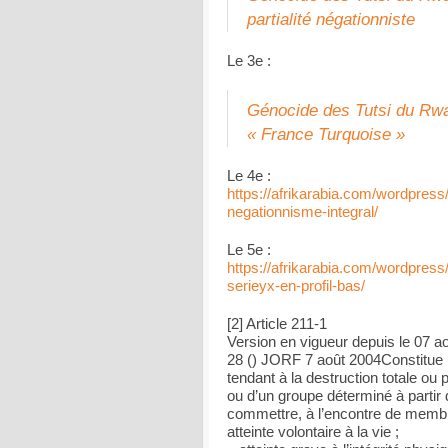
partialité négationniste
Le 3e :
Génocide des Tutsi du Rwa
« France Turquoise »
Le 4e :
https://afrikarabia.com/wordpress
negationnisme-integral/
Le 5e :
https://afrikarabia.com/wordpres
serieyx-en-profil-bas/
[2] Article 211-1
Version en vigueur depuis le 07 a
28 () JORF 7 août 2004Constitue u
tendant à la destruction totale ou p
ou d’un groupe déterminé à partir d
commettre, à l’encontre de membre
atteinte volontaire à la vie ;