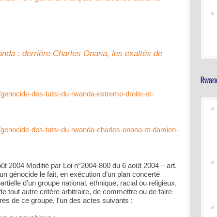
nda : derrière Charles Onana, les exaltés de
/genocide-des-tutsi-du-rwanda-extreme-droite-et-
s/genocide-des-tutsi-du-rwanda-charles-onana-et-damien-
oût 2004 Modifié par Loi n°2004-800 du 6 août 2004 – art.
n génocide le fait, en exécution d’un plan concerté
artielle d’un groupe national, ethnique, racial ou religieux,
e tout autre critère arbitraire, de commettre ou de faire
s de ce groupe, l’un des actes suivants :