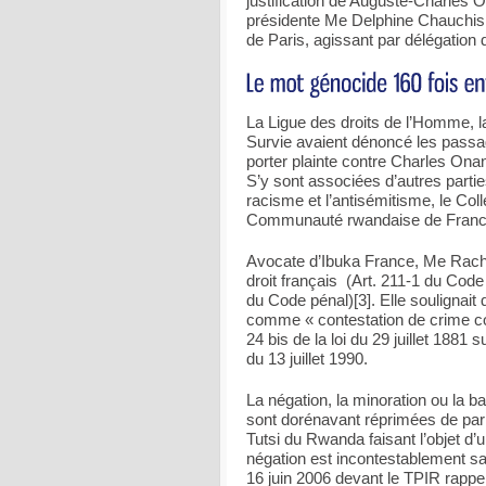
justification de Auguste-Charles 
présidente Me Delphine Chauchis, 
de Paris, agissant par délégation 
La Ligue des droits de l’Homme, la
Survie avaient dénoncé les passa
porter plainte contre Charles Onana
S’y sont associées d’autres parties
racisme et l’antisémitisme, le Coll
Communauté rwandaise de France. 
Avocate d’Ibuka France, Me Rachel
droit français (Art. 211-1 du Code 
du Code pénal)[3]. Elle soulignait
comme « contestation de crime cont
24 bis de la loi du 29 juillet 1881 s
du 13 juillet 1990.
La négation, la minoration ou la b
sont dorénavant réprimées de par 
Tutsi du Rwanda faisant l’objet d’
négation est incontestablement san
16 juin 2006 devant le TPIR rappel