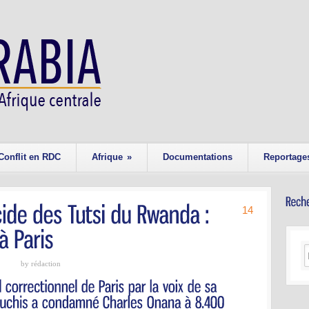
Conflit en RDC
Afrique
»
Documentations
Reportage
14
by rédaction