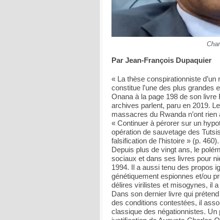
Char
Par Jean-François Dupaquier
« La thèse conspirationniste d’un
constitue l’une des plus grandes e
Onana à la page 198 de son livre 
archives parlent, paru en 2019. Le 
massacres du Rwanda n’ont rien à 
« Continuer à pérorer sur un hyp
opération de sauvetage des Tutsis
falsification de l’histoire » (p. 
Depuis plus de vingt ans, le polé
sociaux et dans ses livres pour n
1994. Il a aussi tenu des propos 
génétiquement espionnes et/ou pro
délires virilistes et misogynes, i
Dans son dernier livre qui prétend
des conditions contestées, il asso
classique des négationnistes. Un 