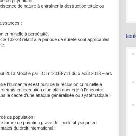
ique ou psychique ;
istence de nature à entraîner la destruction totale ou
aissances ;
n criminelle à perpétuité.
cle 132-23 relatif à la période de sûreté sont applicables
le.
oût 2013 Modifié par LOI n°2013-711 du 5 août 2013 – art.
e l’humanité et est puni de la réclusion criminelle à
s commis en exécution d’un plan concerté à l’encontre
ans le cadre d’une attaque généralisée ou systématique :
orcé de population ;
e forme de privation grave de liberté physique en
tales du droit international ;