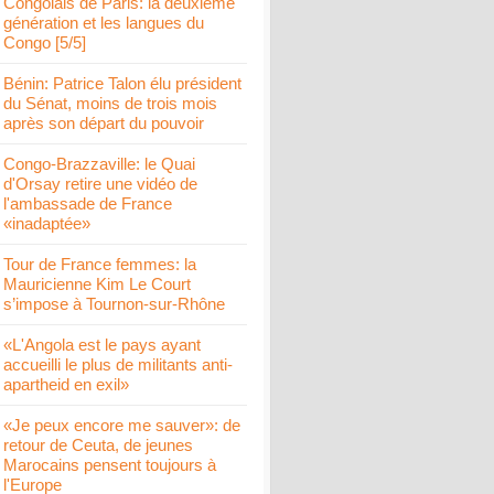
Congolais de Paris: la deuxième
génération et les langues du
Congo [5/5]
Bénin: Patrice Talon élu président
du Sénat, moins de trois mois
après son départ du pouvoir
Congo-Brazzaville: le Quai
d'Orsay retire une vidéo de
l'ambassade de France
«inadaptée»
Tour de France femmes: la
Mauricienne Kim Le Court
s’impose à Tournon-sur-Rhône
«L'Angola est le pays ayant
accueilli le plus de militants anti-
apartheid en exil»
«Je peux encore me sauver»: de
retour de Ceuta, de jeunes
Marocains pensent toujours à
l'Europe