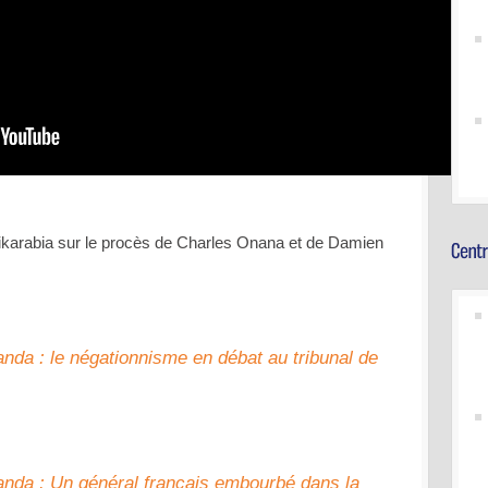
Afrikarabia sur le procès de Charles Onana et de Damien
da : le négationnisme en débat au tribunal de
nda : Un général français embourbé dans la