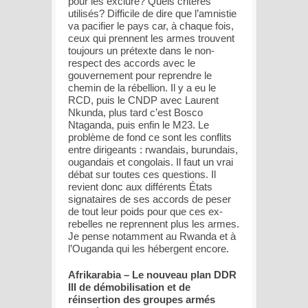
pour les exclure? Quels critères
utilisés? Difficile de dire que l’amnistie
va pacifier le pays car, à chaque fois,
ceux qui prennent les armes trouvent
toujours un prétexte dans le non-
respect des accords avec le
gouvernement pour reprendre le
chemin de la rébellion. Il y a eu le
RCD, puis le CNDP avec Laurent
Nkunda, plus tard c’est Bosco
Ntaganda, puis enfin le M23. Le
problème de fond ce sont les conflits
entre dirigeants : rwandais, burundais,
ougandais et congolais. Il faut un vrai
débat sur toutes ces questions. Il
revient donc aux différents États
signataires de ses accords de peser
de tout leur poids pour que ces ex-
rebelles ne reprennent plus les armes.
Je pense notamment au Rwanda et à
l’Ouganda qui les hébergent encore.
Afrikarabia – Le nouveau plan DDR
III de démobilisation et de
réinsertion des groupes armés