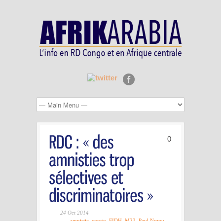
0
24 Oct 2014
amnistie
,
congo
,
FIDH
,
M23
,
Paul Nsapu
,