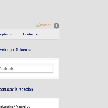
s photos
Contact
»
frikarabia@gmail.com