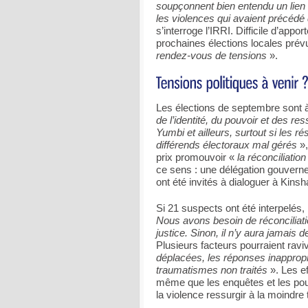
soupçonnent bien entendu un lien 
les violences qui avaient précédé
s’interroge l’IRRI. Difficile d’appo
prochaines élections locales pré
rendez-vous de tensions
».
Les élections de septembre sont à
de l’identité, du pouvoir et des r
Yumbi et ailleurs, surtout si les r
différends électoraux mal gérés
»,
prix promouvoir «
la réconciliation
ce sens : une délégation gouver
ont été invités à dialoguer à Kinsh
Si 21 suspects ont été interpelés, 
Nous avons besoin de réconciliatio
justice. Sinon, il n’y aura jamais d
Plusieurs facteurs pourraient ravive
déplacées, les réponses inappropr
traumatismes non traités
». Les ef
même que les enquêtes et les pou
la violence ressurgir à la moindre 