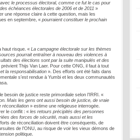
avec le processus électoral, comme ce fut le cas pour
 des échéances électorales de 2006 et de 2011
»
rter une réponse claire à cette question, mais les
vues en septembre, «
pourraient constituer le prochain
 haut risque. «
La campagne électorale sur les thèmes
essources pourrait entraîner à nouveau des violences à
ésultats des élections sont par la suite manipulés et des
 prévient Thijs Van Laer. Pour cette ONG, il faut à tout
 et la responsabilisation
». Des efforts ont été faits dans
nementale s’est rendue à Yumbi et les deux communautés
asa.
le besoin de justice reste primordiale selon l’IRRI. «
n. Mais les gens ont aussi besoin de justice, de vraie
e réconciliation
» estime une religieuse interrogée.
r le conflit : «
les retours précipités des personnes
iées des forces de sécurité, mais aussi et les
forts de réconciliation doivent être conséquents, de
rsuites de l’ONU, au risque de voir les vieux démons de
tension politique.