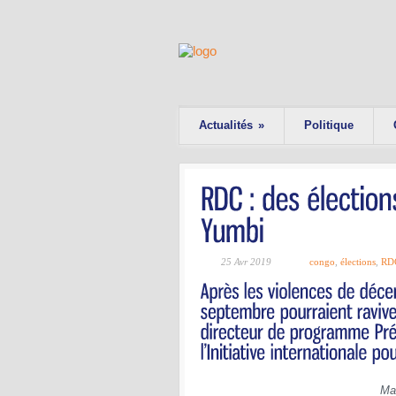
Actualités
»
Politique
25 Avr 2019
congo
,
élections
,
RD
Mai