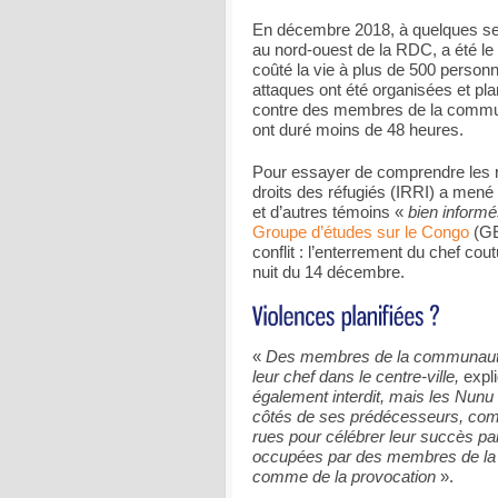
En décembre 2018, à quelques sema
au nord-ouest de la RDC, a été le
coûté la vie à plus de 500 person
attaques ont été organisées et p
contre des membres de la commun
ont duré moins de 48 heures.
Pour essayer de comprendre les rai
droits des réfugiés (IRRI) a mené
et d’autres témoins «
bien inform
Groupe d’études sur le Congo
(GE
conflit : l’enterrement du chef co
nuit du 14 décembre.
«
Des membres de la communauté 
leur chef dans le centre-ville,
expli
également interdit, mais les Nunu 
côtés de ses prédécesseurs, comme
rues pour célébrer leur succès pa
occupées par des membres de la 
comme de la provocation
».