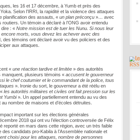
aques, les 16 et 17 décembre, à Yumb et près des
oka. Selon l’IRRI, la rapidité et la violence des attaques
 planification des assauts, «
un plan préconçu
»… avec
 routiers. Un témoin a déclaré à l’ONG avoir entendu
dire : «
Notre mission est de tuer les Nunu. Si nous leur
as encore morts, vous devez les achever avec des
, des témoins ont déclaré avoir vu des policiers et des
iciper aux attaques.
cent «
une réaction tardive et limitée
» des autorités
s manquent, plusieurs témoins «
accusent le gouverneur
ssi le chef coutumier et le commandant de la police, tous
ttaques
». Ironie du sort, le gouverneur a été réélu en
 «
les autorités militaires et civiles ont fait pression sur les
nt Yumbi
». Un appel partiellement entendu au vu des
et au nombre de maisons et d’écoles détruites.
mpact important sur les élections générales
 décembre 2018 qui ont vu l’élection controversée de Félix
té reporté en mars dans cette région, avec un très faible
ire des candidats pro-Kabila à l’Assemblée nationale et
nt choisi pour les attaques, nombre de personnes