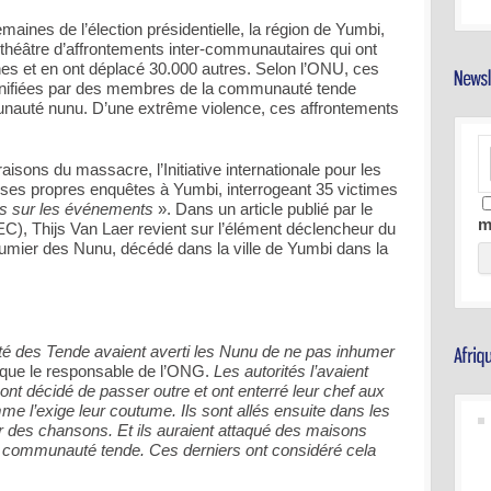
ines de l’élection présidentielle, la région de Yumbi,
 théâtre d’affrontements inter-communautaires qui ont
nes et en ont déplacé 30.000 autres. Selon l’ONU, ces
lanifiées par des membres de la communauté tende
auté nunu. D’une extrême violence, ces affrontements
sons du massacre, l’Initiative internationale pour les
 ses propres enquêtes à Yumbi, interrogeant 35 victimes
és sur les événements
». Dans un article publié par le
m
C), Thijs Van Laer revient sur l’élément déclencheur du
utumier des Nunu, décédé dans la ville de Yumbi dans la
des Tende avaient averti les Nunu de ne pas inhumer
que le responsable de l’ONG.
Les autorités l’avaient
ont décidé de passer outre et ont enterré leur chef aux
 l’exige leur coutume. Ils sont allés ensuite dans les
r des chansons. Et ils auraient attaqué des maisons
communauté tende. Ces derniers ont considéré cela