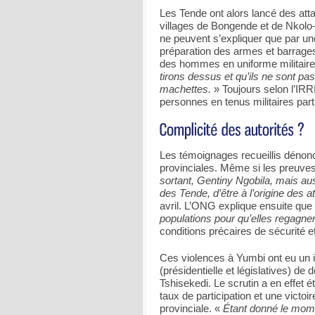
Les Tende ont alors lancé des att
villages de Bongende et de Nkolo-Y
ne peuvent s’expliquer que par une
préparation des armes et barrages
des hommes en uniforme militaire 
tirons dessus et qu’ils ne sont p
machettes.
» Toujours selon l’IRRI
personnes en tenus militaires part
Les témoignages recueillis dénon
provinciales. Même si les preuve
sortant, Gentiny Ngobila, mais au
des Tende, d’être à l’origine des a
avril. L’ONG explique ensuite que
populations pour qu’elles regagne
conditions précaires de sécurité 
Ces violences à Yumbi ont eu un i
(présidentielle et législatives) de
Tshisekedi. Le scrutin a en effet é
taux de participation et une victo
provinciale. «
Étant donné le mome