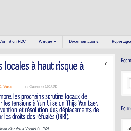
Conflit en RDC
Afrique
»
Documentations
Reportage
0
C
,
Yumbi
by Christophe RIGAUD
a
son détruite à Yumbi © IRRI