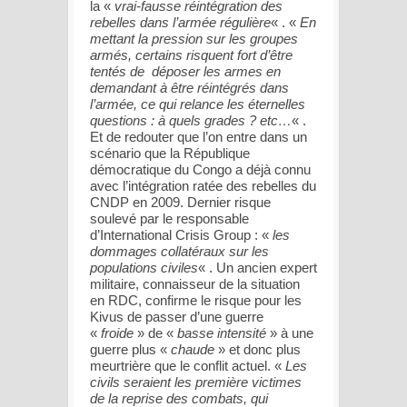
la «
vrai-fausse réintégration des
rebelles dans l’armée régulière
« . «
En
mettant la pression sur les groupes
armés, certains risquent fort d’être
tentés de déposer les armes en
demandant à être réintégrés dans
l’armée, ce qui relance les éternelles
questions : à quels grades ? etc…
« .
Et de redouter que l’on entre dans un
scénario que la République
démocratique du Congo a déjà connu
avec l’intégration ratée des rebelles du
CNDP en 2009. Dernier risque
soulevé par le responsable
d’International Crisis Group : «
les
dommages collatéraux sur les
populations civiles
« . Un ancien expert
militaire, connaisseur de la situation
en RDC, confirme le risque pour les
Kivus de passer d’une guerre
«
froide
» de «
basse intensité
» à une
guerre plus «
chaude
» et donc plus
meurtrière que le conflit actuel. «
Les
civils seraient les première victimes
de la reprise des combats, qui