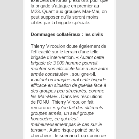
exercera de fortes pressions pour que
la brigade s’attaque en premier au
M23. Quant aux groupes Maï-Maï, on
peut supposer qu’ils seront moins
ciblés par la brigade spéciale.
Dommages collatéraux : les civils
Thierry Vircoulon doute également de
l’efficacité sur le terrain d’une telle
brigade d’intervention. «
Autant cette
brigade de 3.000 homme pourrait
montrer son efficacité face à une autre
armée constituée
« , souligne-t-il,
«
autant on imagine mal cette brigade
efficace en situation de guérilla face à
des groupes peu structurés, comme
les Maï-Maï
« . Dans les résolutions
de l’ONU, Thierry Vircoulon fait
remarquer «
qu’on fait des différents
groupes armés, un seul groupe
homogène, ce qui n’est
malheureusement pas le cas sur le
terrain
« . Autre risque pointé par le
chercheur : le scénario trop connu de