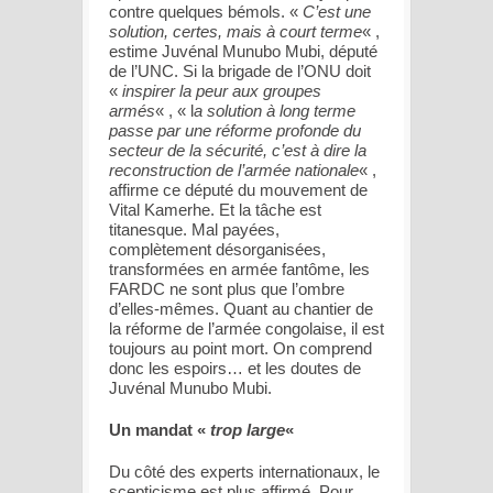
contre quelques bémols. «
C’est une
solution, certes, mais à court terme
« ,
estime Juvénal Munubo Mubi, député
de l’UNC. Si la brigade de l’ONU doit
«
inspirer la peur aux groupes
armés
« , « l
a solution à long terme
passe par une réforme profonde du
secteur de la sécurité, c’est à dire la
reconstruction de l’armée nationale
« ,
affirme ce député du mouvement de
Vital Kamerhe. Et la tâche est
titanesque. Mal payées,
complètement désorganisées,
transformées en armée fantôme, les
FARDC ne sont plus que l’ombre
d’elles-mêmes. Quant au chantier de
la réforme de l’armée congolaise, il est
toujours au point mort. On comprend
donc les espoirs… et les doutes de
Juvénal Munubo Mubi.
Un mandat «
trop large
«
Du côté des experts internationaux, le
scepticisme est plus affirmé. Pour