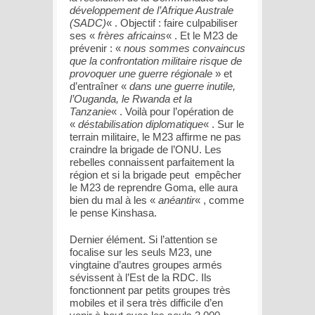
développement de l’Afrique Australe
(SADC)
« . Objectif : faire culpabiliser
ses «
frères africains
« . Et le M23 de
prévenir : «
nous sommes convaincus
que la confrontation militaire risque de
provoquer une guerre régionale
» et
d’entraîner «
dans une guerre inutile,
l’Ouganda, le Rwanda et la
Tanzanie
« . Voilà pour l’opération de
«
déstabilisation diplomatique
« . Sur le
terrain militaire, le M23 affirme ne pas
craindre la brigade de l’ONU. Les
rebelles connaissent parfaitement la
région et si la brigade peut empêcher
le M23 de reprendre Goma, elle aura
bien du mal à les «
anéantir
« , comme
le pense Kinshasa.
Dernier élément. Si l’attention se
focalise sur les seuls M23, une
vingtaine d’autres groupes armés
sévissent à l’Est de la RDC. Ils
fonctionnent par petits groupes très
mobiles et il sera très difficile d’en