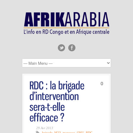
0
29 Avr 2013
brigade
,
M23
,
monusco
,
ONU
,
RDC