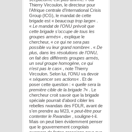
Thierry Vircoulon, le directeur pour
l’Afrique centrale d’International Crisis
Group (ICG), le mandat de cette
brigade est «
beaucoup trop large
« .
«
Le mandat de l’ONU prévoit que
cette brigade s’occupe de tous les
groupes armés
« , explique le
chercheur, «
ce qui ne sera pas
possible vu leur grand nombre
« . «
De
plus, dans les résolutions de l’ONU,
on fait des différents groupes armés,
un seul groupe homogène, ce qui
n’est pas le cas
« , note Thierry
Vircoulon. Selon lui, l’ONU va devoir
«
séquencer ses actions
« . Et de
poser cette question : «
quelle sera la
première cible de la brigade ?
« . Le
chercheur croit savoir que la brigade
spéciale pourrait d’abord cibler les
rebelles rwandais des FDLR, avant de
s’en prendre au M23, «
peut-être pour
contenter le Rwanda
« , souligne-t-il.
Mais on peut bien évidemment penser
que le gouvernement congolais