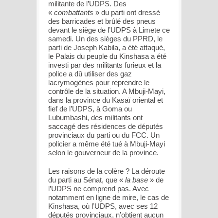
militante de l’UDPS. Des
«
combattants
» du parti ont dressé
des barricades et brûlé des pneus
devant le siège de l’UDPS à Limete ce
samedi. Un des sièges du PPRD, le
parti de Joseph Kabila, a été attaqué,
le Palais du peuple du Kinshasa a été
investi par des militants furieux et la
police a dû utiliser des gaz
lacrymogènes pour reprendre le
contrôle de la situation. A Mbuji-Mayi,
dans la province du Kasaï oriental et
fief de l’UDPS, à Goma ou
Lubumbashi, des militants ont
saccagé des résidences de députés
provinciaux du parti ou du FCC. Un
policier a même été tué à Mbuji-Mayi
selon le gouverneur de la province.
Les raisons de la colère ? La déroute
du parti au Sénat, que «
la base
» de
l’UDPS ne comprend pas. Avec
notamment en ligne de mire, le cas de
Kinshasa, où l’UDPS, avec ses 12
députés provinciaux, n’obtient aucun