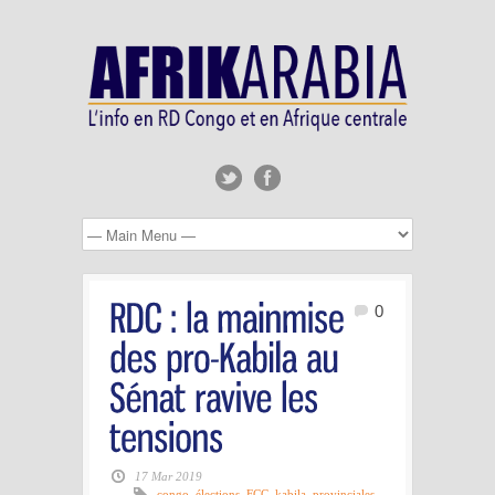
0
17 Mar 2019
congo
,
élections
,
FCC
,
kabila
,
provinciales
,