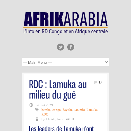
0
30 Juil 2019
bemba
,
congo
,
Fayulu
,
katumbi
,
Lamuka
,
RDC
by Christophe RIGAUD