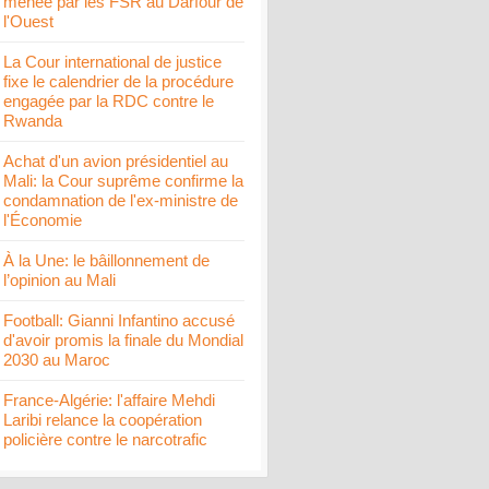
menée par les FSR au Darfour de
l'Ouest
La Cour international de justice
fixe le calendrier de la procédure
engagée par la RDC contre le
Rwanda
Achat d'un avion présidentiel au
Mali: la Cour suprême confirme la
condamnation de l'ex-ministre de
l'Économie
À la Une: le bâillonnement de
l’opinion au Mali
Football: Gianni Infantino accusé
d'avoir promis la finale du Mondial
2030 au Maroc
France-Algérie: l'affaire Mehdi
Laribi relance la coopération
policière contre le narcotrafic