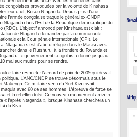
a prennent leur distance avec les mutineries dans
ée congolaises provoquées par la volonté de Kinshasa
êter leur chef, Bosco Ntaganda. Depuis plus d’une
ine l’armée congolaise traque le général ex-CNDP
o Ntaganda dans l’Est de la République démocratique du
 (RDC). L’bbjectif annoncé par Kinshasa est clair :
restation de Ntaganda demandée par la communauté
nationale et la Cour pénale internationale (CPI). Le
al Ntaganda s’est d’abord réfugié dans le Masisi avec
trancher dans le Rutshuru, à la frontière du Rwanda et
’Ouganda. Le gouvernement congolais a donné jusqu’au
m
 10 mai aux mutins pour se rendre.
oir faire respecter l’accord de paix de 2009 qui devait
 politique. L’ANC/CNDP se trouve désormais sous le
 Makenga. Ce militaire venu du Sud-Kivu avait
 le maquis avec 80 de ses hommes. L’épreuve de force se
sa et la rébellion tutsi. Ce nouveau mouvement arrive à
e « l’après Ntaganda », lorsque Kinshasa cherchera un
tsi du Kivu.