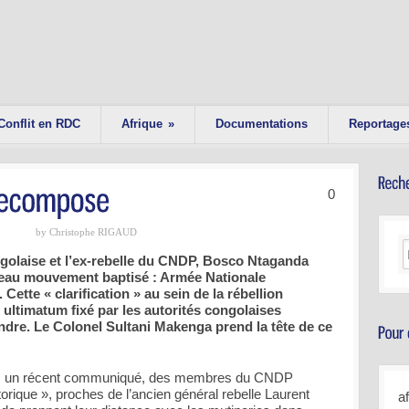
Conflit en RDC
Afrique
»
Documentations
Reportage
0
by Christophe RIGAUD
ngolaise et l’ex-rebelle du CNDP, Bosco Ntaganda
veau mouvement baptisé : Armée Nationale
te « clarification » au sein de la rébellion
 ultimatum fixé par les autorités congolaises
dre. Le Colonel Sultani Makenga prend la tête de ce
 un récent communiqué, des membres du CNDP
torique », proches de l’ancien général rebelle Laurent
a