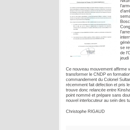
Nkund
l’arm
d’arr
sema
Bosc
Congo
l’ar
inter
génér
se re
de l
jeudi
Ce nouveau mouvement affirme voul
transformer le CNDP en formation
commandement du Colonel Sultani
récemment fait défection et pris
trouve donc relancée entre Kinsha
point nommé et prépare sans dout
nouvel interlocuteur au sein des tu
Christophe RIGAUD