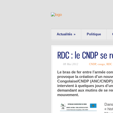
Actualités
»
Politique
08 Mai 2012
CNDP
,
congo
,
RDC
Le bras de fer entre l’armée co
provoque la création d’un nou
Congolaise/CNDP (ANC/CNDP). Cet
intervient à quelques jours d’un
demandant aux mutins de se ren
mouvement.
Dans
« his