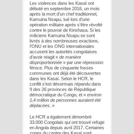
Les violences dans les Kasaï ont
débuté en septembre 2016, un mois
après la mort d’un chef traditionnel,
Kamuina Nsapu, tué lors d’une
opération militaire après s’être révolté
contre le pouvoir de Kinshasa. Si les
miliciens Kamuina Nsapu se sont
livrés à des nombreuses exactions,
l’ONU et les ONG internationales
accusent les autorités congolaises
d’avoir réagit «
de manière
disproportionnée
» par une répression
féroce. Plus de cinquante fosses
communes ont déjà été découvertes
dans les Kasaï. Selon le HCR, le
conflit s’est désormais répandu dans
9 des 26 provinces de République
démocratique du Congo, et «
environ
1,4 million de personnes auraient été
déplacées.
»
Le HCR a également dénombré
33.000 Congolais qui ont trouvé refuge
en Angola depuis avril 2017. Certaines
zones du centre des Kasaï sont