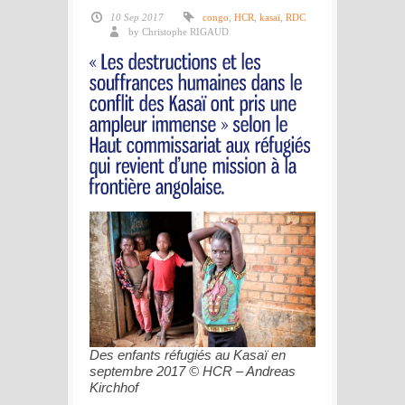
10 Sep 2017
congo
,
HCR
,
kasaï
,
RDC
by Christophe RIGAUD
Des enfants réfugiés au Kasaï en
septembre 2017 © HCR – Andreas
Kirchhof