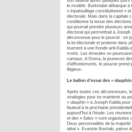
son fauteuil après quelques jours
le modèle Burkinabé débarque à Ki
«
tripatouillage constitutionnel
» et
électorale. Mais dans la capitale 
conditionne la tenue des élection
qui pourrait prendre plusieurs ann
électoral qui permettrait à Josep
déconvenue pour le pouvoir : en ja
la loi électorale et proteste dans 
tournent à une fronde anti-Kabila e
morts. Les émeutes se poursuivent 
campus. A Goma, la jeunesse desc
d’affrontements, le pouvoir prend 
litigieux.
Le ballon d’essai des «
dauphin
Après toutes ces déconvenues, le
stratégies pour se maintenir au p
«
dauphin
» à Joseph Kabila pour s
fauteuil à la prochaine présidenti
aujourd’hui à l’étude. Les réunions
et des «
fuites
» sont organisées da
Deux personnalités de la majorité 
idéal
». Evariste Boshab, patron du 