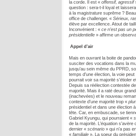
la corde. Il est «
offensif, agressif
question : sera-t-il loyal et laisse
à la magistrature suprême ? Beau
office de challenger. «
Sérieux, ra
élève par excellence. Atout de tail
Inconvénient : «
ce n’est pas un po
présidentielle
» affirme un observat
Appel d’air
Mais en ouvrant la boite de pand
susciter des vocations dans la mul
jusqu’au sein même du PPRD, son 
temps d’une élection, la voie peut
pourrait voir sa majorité s’étioler
Depuis sa réélection contestée de 2
majorité. Mais il a raté deux gran
(inachevées) et le nouveau reman
contexte d’une majorité trop «
plur
présidentiel et dans une élection à
tête. Car, en embuscade, se tien
Gabriel Kyungu, qui pourraient «
s
de la majorité. L’équation s’avère
dernier «
scénario
» qui n’a pas en
«
familiale
». La soeur du président