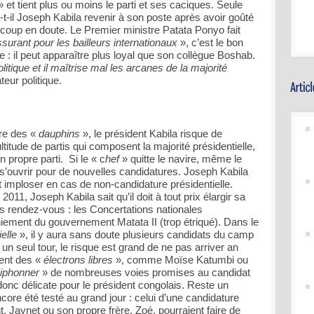
» et tient plus ou moins le parti et ses caciques. Seule
ra-t-il Joseph Kabila revenir à son poste après avoir goûté
coup en doute. Le Premier ministre Patata Ponyo fait
ssurant pour les bailleurs internationaux
», c’est le bon
le : il peut apparaître plus loyal que son collègue Boshab.
litique et il maîtrise mal les arcanes de la majorité
eur politique.
ore des «
dauphins
», le président Kabila risque de
titude de partis qui composent la majorité présidentielle,
propre parti. Si le « c
hef
» quitte le navire, même le
 s’ouvrir pour de nouvelles candidatures. Joseph Kabila
 et imploser en cas de non-candidature présidentielle.
011, Joseph Kabila sait qu’il doit à tout prix élargir sa
ds rendez-vous : les Concertations nationales
iement du gouvernement Matata II (trop étriqué). Dans le
ielle
», il y aura sans doute plusieurs candidats du camp
 un seul tour, le risque est grand de ne pas arriver an
nent des «
électrons libres
», comme Moïse Katumbi ou
iphonner
» de nombreuses voies promises au candidat
 donc délicate pour le président congolais. Reste un
core été testé au grand jour : celui d’une candidature
, Jaynet ou son propre frère, Zoé, pourraient faire de