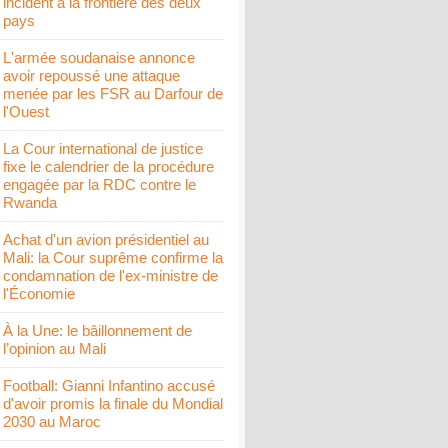
incident à la frontière des deux
pays
L'armée soudanaise annonce
avoir repoussé une attaque
menée par les FSR au Darfour de
l'Ouest
La Cour international de justice
fixe le calendrier de la procédure
engagée par la RDC contre le
Rwanda
Achat d'un avion présidentiel au
Mali: la Cour suprême confirme la
condamnation de l'ex-ministre de
l'Économie
À la Une: le bâillonnement de
l’opinion au Mali
Football: Gianni Infantino accusé
d'avoir promis la finale du Mondial
2030 au Maroc