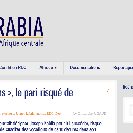
Conflit en RDC
Afrique
»
Documentations
Reportage
7
o
,
élections
,
Jaynet
,
kabila
,
matata
,
RDC
,
Zoé
by Christophe RIGAUD