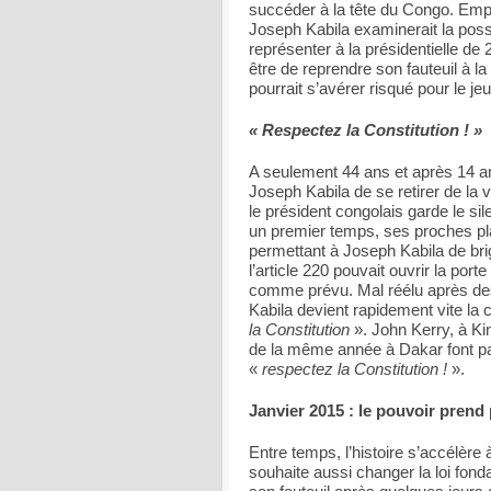
succéder à la tête du Congo. Empê
Joseph Kabila examinerait la poss
représenter à la présidentielle d
être de reprendre son fauteuil à la
pourrait s’avérer risqué pour le je
« Respectez la Constitution ! »
A seulement 44 ans et après 14 an
Joseph Kabila de se retirer de la 
le président congolais garde le s
un premier temps, ses proches pla
permettant à Joseph Kabila de br
l’article 220 pouvait ouvrir la por
comme prévu. Mal réélu après des
Kabila devient rapidement vite la c
la Constitution
». John Kerry, à K
de la même année à Dakar font pa
«
respectez la Constitution !
».
Janvier 2015 : le pouvoir prend
Entre temps, l’histoire s’accélèr
souhaite aussi changer la loi fond