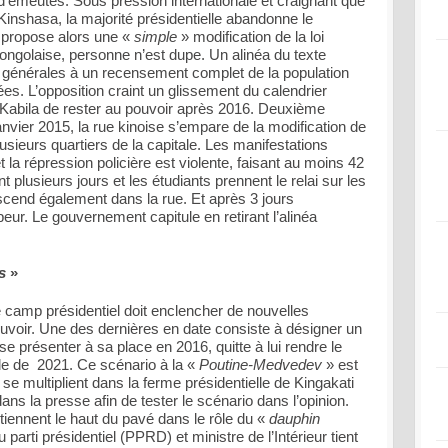
 d’émeutes. Sous pression internationale et craignant que
nshasa, la majorité présidentielle abandonne le
 propose alors une «
simple
» modification de la loi
congolaise, personne n’est dupe. Un alinéa du texte
s générales à un recensement complet de la population
ées. L’opposition craint un glissement du calendrier
h Kabila de rester au pouvoir après 2016. Deuxième
nvier 2015, la rue kinoise s’empare de la modification de
plusieurs quartiers de la capitale. Les manifestations
t la répression policière est violente, faisant au moins 42
plusieurs jours et les étudiants prennent le relai sur les
end également dans la rue. Et après 3 jours
peur. Le gouvernement capitule en retirant l’alinéa
s
»
 camp présidentiel doit enclencher de nouvelles
ouvoir. Une des dernières en date consiste à désigner un
e présenter à sa place en 2016, quitte à lui rendre le
elle de 2021. Ce scénario à la «
Poutine-Medvedev
» est
 se multiplient dans la ferme présidentielle de Kingakati
ns la presse afin de tester le scénario dans l’opinion.
tiennent le haut du pavé dans le rôle du «
dauphin
parti présidentiel (PPRD) et ministre de l’Intérieur tient