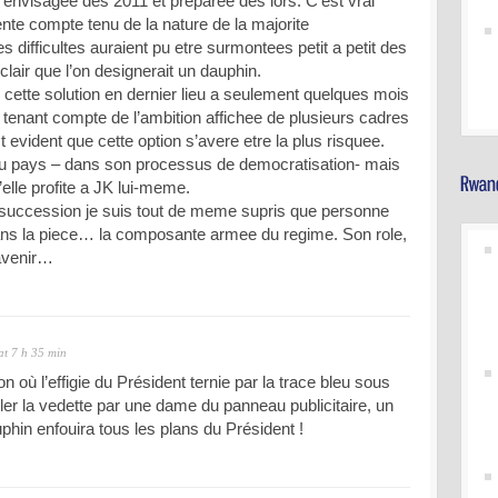
t envisagee des 2011 et preparee des lors. C’est vrai
ente compte tenu de la nature de la majorite
es difficultes auraient pu etre surmontees petit a petit des
 clair que l’on designerait un dauphin.
cette solution en dernier lieu a seulement quelques mois
et tenant compte de l’ambition affichee de plusieurs cadres
evident que cette option s’avere etre la plus risquee.
 au pays – dans son processus de democratisation- mais
’elle profite a JK lui-meme.
 succession je suis tout de meme supris que personne
dans la piece… la composante armee du regime. Son role,
 avenir…
at 7 h 35 min
tion où l’effigie du Président ternie par la trace bleu sous
oler la vedette par une dame du panneau publicitaire, un
hin enfouira tous les plans du Président !