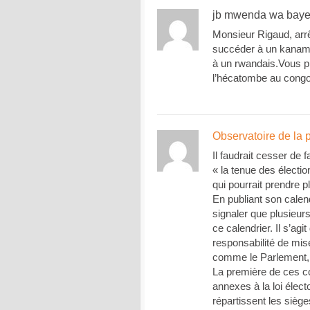
jb mwenda wa bay
Monsieur Rigaud, arrê
succéder à un kanam
à un rwandais.Vous pr
l’hécatombe au congo
Observatoire de la p
Il faudrait cesser de f
« la tenue des électi
qui pourrait prendre 
En publiant son calen
signaler que plusieur
ce calendrier. Il s’ag
responsabilité de mi
comme le Parlement, 
La première de ces con
annexes à la loi électo
répartissent les siège