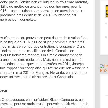
ché par la Constitution de briguer un troisième mandat,
ibilité de mettre en avant un de ses hommes pour le
e 2016… une solution «
temporaire
», en attendant peut-
 prochaine présidentielle de 2021. Pourtant ce pari
une président congolais.
s d’exercice du pouvoir, on peut douter de la volonté de
vie politique en 2016. Sur ce sujet (comme sur d’autres)
ilence, mais son entourage entretient le suspense. Dans
idaient pour une modification de la Constitution
iguer un troisième mandat. Un simple changement de
te à une troisième réélection. Mais rien ne s’est passé
 élections chaotiques et contestées en 2011, Joseph
ible l’opposition congolaise qui refuse que l’on «
touche à
inshasa en mai 2014 et François Hollande, en novembre
sser un message clair au président Congolais :
 peur
e à Ouagadougou, où le président Blaise Compaoré, qui
amentale pour se maintenir au pouvoir, se fait chasser de