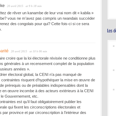
eke
20 avril 2015
at 9 h 18 min
tez de rêver un kanambe de leur vrai nom dit « kabila »
be? vous ne m’avez pas compris un rwandais succéder
enez des congolais pour qui? Cette fois-ci si ce sera
.
arité
20 avril 2015
at 10 h 06 min
aire croire que la loi électorale révisée ne conditionne plus
ons générales à un recensement complet de la population
plusieurs années ».
drier électoral global, la CENI n’a pas manqué de
s contraintes risquent d’hypothéquer la mise en œuvre de
it de prérequis ou de préalables indispensables dont la
se en œuvre incombe à des acteurs extérieurs à la CENI
le Gouvernement, etc.
traintes est qu’il faut obligatoirement publier les
rale qui fixent les circonscriptions électorales et
s par province et par circonscription à l’intérieur des