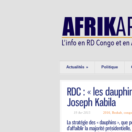
Actualités
»
Politique
19 Avr 2015
2016
,
Boshab
,
cong