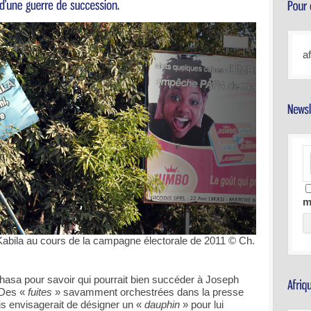
a
m
Kabila au cours de la campagne électorale de 2011 © Ch.
hasa pour savoir qui pourrait bien succéder à Joseph
 Des «
fuites
» savamment orchestrées dans la presse
is envisagerait de désigner un «
dauphin
» pour lui