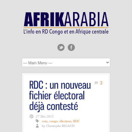
3
27 Mai 2015
ceni
,
congo
,
élections
,
RDC
by Christophe RIGAUD