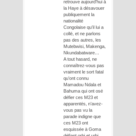
retrouve aujourd’hui à
la Haye à désavouer
publiquement la
nationalité
Congolaise qu’il lui a
collé, et ne parlons
pas des autres, les
Mutebwisi, Makenga,
Nkundabatware…
A tout hasard, ne
connaîtrez-vous pas
vraiment le sort fatal
qu’ont connu
Mamadou Ndala et
Bahuma qui ont osé
défier ces M23 et
apparentés, n’avez-
vous pas vu la
parade indigne que
ces M23 ont
esquissée à Goma
défiant orbi et urbi