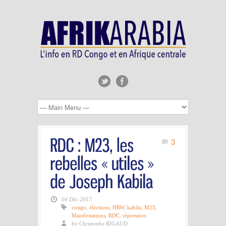
3
04 Déc 2017
congo
,
élections
,
HRW
,
kabila
,
M23
,
Manifestations
,
RDC
,
répression
by Christophe RIGAUD