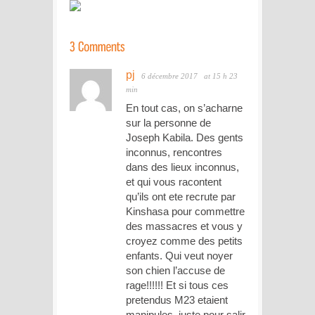
pj
6 décembre 2017
at 15 h 23
min
En tout cas, on s’acharne
sur la personne de
Joseph Kabila. Des gents
inconnus, rencontres
dans des lieux inconnus,
et qui vous racontent
qu’ils ont ete recrute par
Kinshasa pour commettre
des massacres et vous y
croyez comme des petits
enfants. Qui veut noyer
son chien l’accuse de
rage!!!!!! Et si tous ces
pretendus M23 etaient
manipules, juste pour salir