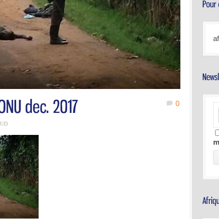
a
0
AUD
m