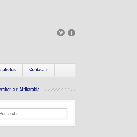
s photos
Contact
»