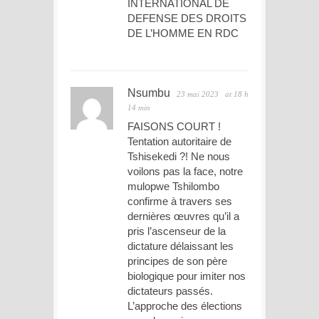
INTERNATIONAL DE
DEFENSE DES DROITS
DE L’HOMME EN RDC
Nsumbu
23 mai 2023
at 18 h
14 min
FAISONS COURT !
Tentation autoritaire de
Tshisekedi ?! Ne nous
voilons pas la face, notre
mulopwe Tshilombo
confirme à travers ses
dernières œuvres qu’il a
pris l’ascenseur de la
dictature délaissant les
principes de son père
biologique pour imiter nos
dictateurs passés.
L’approche des élections