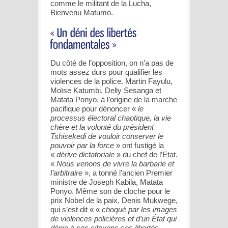
comme le militant de la Lucha,
Bienvenu Matumo.
Du côté de l’opposition, on n’a pas de
mots assez durs pour qualifier les
violences de la police. Martin Fayulu,
Moïse Katumbi, Delly Sesanga et
Matata Ponyo, à l’origine de la marche
pacifique pour dénoncer «
le
processus électoral chaotique, la vie
chère et la volonté du président
Tshisekedi de vouloir conserver le
pouvoir par la force
» ont fustigé la
«
dérive dictatoriale
» du chef de l’Etat.
«
Nous venons de vivre la barbarie et
l’arbitraire
», a tonné l’ancien Premier
ministre de Joseph Kabila, Matata
Ponyo. Même son de cloche pour le
prix Nobel de la paix, Denis Mukwege,
qui s’est dit « «
choqué par les images
de violences policières et d’un État qui
dénie à ses citoyens ses libertés