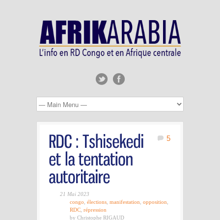
5
21 Mai 2023
congo
,
élections
,
manifestation
,
opposition
,
RDC
,
répression
by Christophe RIGAUD