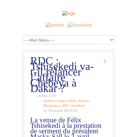
RDC :
1
Tshisekedi va-
t-il relancer
l’affaire
Chebeya à
Dakar ?
26 Mar 2019
chebeya
,
congo
,
kabila
,
meurtre
,
Mwilambwe
,
RDC
,
tshisekedi
by Christophe RIGAUD
La venue de Félix
Tshisekedi à la prestation
de serment du président
Macky Sall le 2 avril