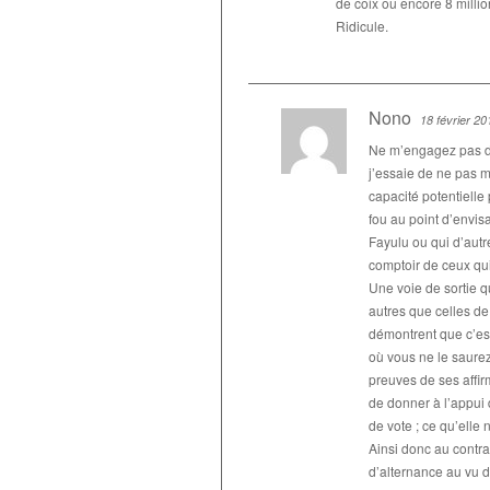
de coix ou encore 8 millio
Ridicule.
Nono
18 février 20
Ne m’engagez pas d
j’essaie de ne pas mé
capacité potentielle
fou au point d’envis
Fayulu ou qui d’autr
comptoir de ceux qu
Une voie de sortie q
autres que celles de
démontrent que c’est
où vous ne le saurez
preuves de ses affirm
de donner à l’appui 
de vote ; ce qu’elle 
Ainsi donc au contra
d’alternance au vu d