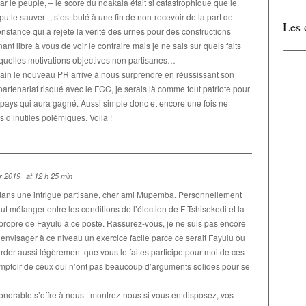
 le peuple, – le score du ndakala était si catastrophique que le
u le sauver -, s’est buté à une fin de non-recevoir de la part de
Les 
onstance qui a rejeté la vérité des urnes pour des constructions
nt libre à vous de voir le contraire mais je ne sais sur quels faits
e quelles motivations objectives non partisanes…
main le nouveau PR arrive à nous surprendre en réussissant son
rtenariat risqué avec le FCC, je serais là comme tout patriote pour
le pays qui aura gagné. Aussi simple donc et encore une fois ne
 d’inutiles polémiques. Voila !
er 2019
at 12 h 25 min
ans une intrigue partisane, cher ami Mupemba. Personnellement
ut mélanger entre les conditions de l’élection de F Tshisekedi et la
 propre de Fayulu à ce poste. Rassurez-vous, je ne suis pas encore
’envisager à ce niveau un exercice facile parce ce serait Fayulu ou
arder aussi légèrement que vous le faites participe pour moi de ces
omptoir de ceux qui n’ont pas beaucoup d’arguments solides pour se
onorable s’offre à nous : montrez-nous si vous en disposez, vos