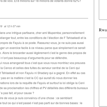
ns de voix. Et 8 millions sur 18 millions de votants donne 62%?
19
at 12 h 07 min
Rwa
ans une intrigue partisane, cher ami Mupemba; personnellement
langer tout, entre les conditions de l’élection de F Tshisekedi et la
 propre de Fayulu à ce poste. Rassurez-vous, je ne suis pas aussi
ager un exercice facile à ce niveau parce que simplement ce serait
e. Alors le brocarder aussi légèrement c’est le genre des propos de
i n’ont pas beaucoup d’arguments pour se défendre.
ui nous arrangerait tous c’est que vous nous montriez vos preuves
 la Cenco et celles des fuites du serveur central de la Ceni qui
 Tshisekedi et non Fayulu ni Shadary qui a gagné. En effet au cas
 pas en la matière c’est la CC qui aurait dû nous donner les
ations lors de la requête de Fayulu et surtout la loi oblige la Ceni
de sa proclamation les chiffres et PV détaillés des différents bureaux
n’a pas fait, et pour cause ?
ire de vous je suis convaincu d’une chose : ce semblant
e tout ce qui s’est passé n’est pas parti sur de bonnes bases : le