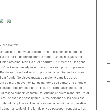
9
at 5 h 32 min
es capacités du nouveau président à faire asseoir son autorité à
 il a été félicité de partout dans le monde. On est allé jusqu’à le
Union africaine. Mais il a quelle carrure ? A l’interne où les gens
qu’il a été nommé et pas élu, les choses sont plus compliquées
abila sait d’où il est venu. L’opposition incarnée par Fayulu sait
uil par fraude. Ne disposant pas de majorité dans toutes les
ura du mal à gouverner. Lui demander de diligenter une enquête
ités post électorales, c’est de trop. Il ne sera pas capable. Les
 lui réserver une fin désastreuse. Aucune enquête n’aboutira. L’état
re est une chanson sans rythme. Je me demande si les décisions
un début d’application. Hier je lisais un communiqué du ministère
i démentait toute diminution du prix de passeport congolais. Il en