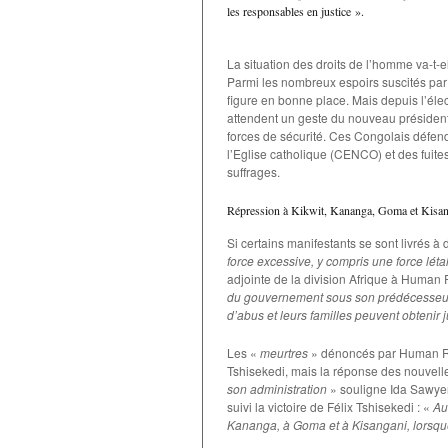
les responsables en justice ».
La situation des droits de l’homme va-t-e
Parmi les nombreux espoirs suscités par 
figure en bonne place. Mais depuis l’élec
attendent un geste du nouveau président
forces de sécurité. Ces Congolais défend
l’Eglise catholique (CENCO) et des fuit
suffrages.
Répression à Kikwit, Kananga, Goma et Kisa
Si certains manifestants se sont livrés à
force excessive, y compris une force létal
adjointe de la division Afrique à Human
du gouvernement sous son prédécesseur 
d’abus et leurs familles peuvent obtenir 
Les «
meurtres
» dénoncés par Human Rig
Tshisekedi, mais la réponse des nouvelle
son administration
» souligne Ida Sawyer
suivi la victoire de Félix Tshisekedi : «
Au
Kananga, à Goma et à Kisangani, lorsque 