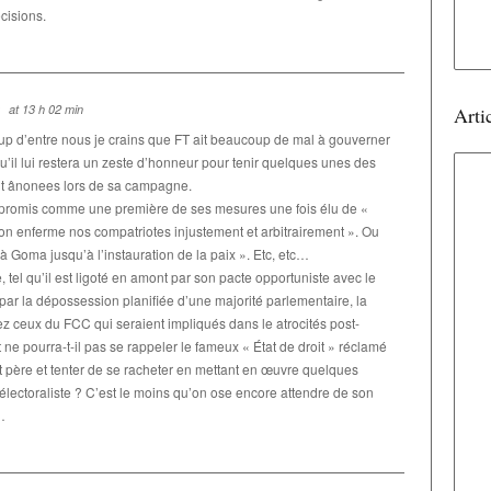
cisions.
at 13 h 02 min
Arti
 d’entre nous je crains que FT ait beaucoup de mal à gouverner
il lui restera un zeste d’honneur pour tenir quelques unes des
it ânonees lors de sa campagne.
e promis comme une première de ses mesures une fois élu de «
 on enferme nos compatriotes injustement et arbitrairement ». Ou
à Goma jusqu’à l’instauration de la paix ». Etc, etc…
, tel qu’il est ligoté en amont par son pacte opportuniste avec le
 par la dépossession planifiée d’une majorité parlementaire, la
chez ceux du FCC qui seraient impliqués dans le atrocités post-
ne pourra-t-il pas se rappeler le fameux « État de droit » réclamé
nt père et tenter de se racheter en mettant en œuvre quelques
électoraliste ? C’est le moins qu’on ose encore attendre de son
…