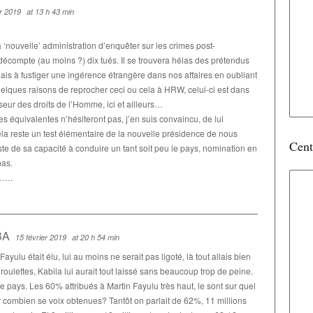
er 2019
at 13 h 43 min
a ‘nouvelle’ administration d’enquêter sur les crimes post-
écompte (au moins ?) dix tués. Il se trouvera hélas des prétendus
ais à fustiger une ingérence étrangère dans nos affaires en oubliant
elques raisons de reprocher ceci ou cela à HRW, celui-ci est dans
eur des droits de l’Homme, ici et ailleurs…
équivalentes n’hésiteront pas, j’en suis convaincu, de lui
ela reste un test élémentaire de la nouvelle présidence de nous
Cent
este de sa capacité à conduire un tant soit peu le pays, nomination en
pas.
…….
BA
15 février 2019
at 20 h 54 min
Fayulu était élu, lui au moins ne serait pas ligoté, là tout allais bien
ulettes, Kabila lui aurait tout laissé sans beaucoup trop de peine.
ce pays. Les 60% attribués à Martin Fayulu très haut, le sont sur quel
ur combien se voix obtenues? Tantôt on parlait de 62%, 11 millions