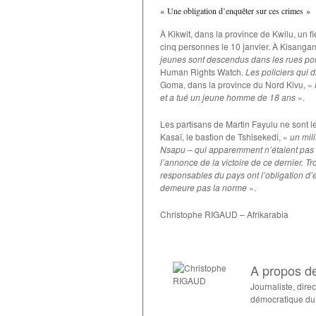
« Une obligation d’enquêter sur ces crimes »
À Kikwit, dans la province de Kwilu, un fi
cinq personnes le 10 janvier. À Kisangan
jeunes sont descendus dans les rues pour
Human Rights Watch.
Les policiers qui 
Goma, dans la province du Nord Kivu, «
et a tué un jeune homme de 18 ans
».
Les partisans de Martin Fayulu ne sont l
Kasaï, le bastion de Tshisekedi, «
un mil
Nsapu – qui apparemment n’étaient pas a
l’annonce de la victoire de ce dernier. Tr
responsables du pays ont l’obligation d’e
demeure pas la norme
».
Christophe RIGAUD – Afrikarabia
A propos de
Journaliste, dire
démocratique du 