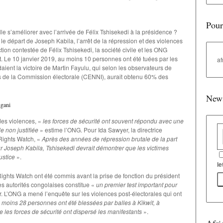
Pour
lle s’améliorer avec l’arrivée de Félix Tshisekedi à la présidence ?
le départ de Joseph Kabila, l’arrêt de la répression et des violences
tion contestée de Félix Tshisekedi, la société civile et les ONG
. Le 10 janvier 2019, au moins 10 personnes ont été tuées par les
af
aient la victoire de Martin Fayulu, qui selon les observateurs de
es de la Commission électorale (CENNI), aurait obtenu 60% des
News
ngani
 des violences, «
les forces de sécurité ont souvent répondu avec une
e non justifiée
» estime l’ONG. Pour Ida Sawyer, la directrice
 Rights Watch, «
Après des années de répression brutale de la part
Joseph Kabila, Tshisekedi devrait démontrer que les victimes
justice
».
le
hts Watch ont été commis avant la prise de fonction du président
s autorités congolaises constitue «
un premier test important pour
. L’ONG a mené l’enquête sur les violences post-électorales qui ont
 moins 28 personnes ont été blessées par balles à Kikwit, à
les forces de sécurité ont dispersé les manifestants
».