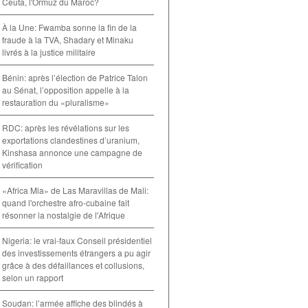
Ceuta, l'Ormuz du Maroc?
À la Une: Fwamba sonne la fin de la
fraude à la TVA, Shadary et Minaku
livrés à la justice militaire
Bénin: après l’élection de Patrice Talon
au Sénat, l’opposition appelle à la
restauration du «pluralisme»
RDC: après les révélations sur les
exportations clandestines d’uranium,
Kinshasa annonce une campagne de
vérification
«Africa Mia» de Las Maravillas de Mali:
quand l'orchestre afro-cubaine fait
résonner la nostalgie de l'Afrique
Nigeria: le vrai-faux Conseil présidentiel
des investissements étrangers a pu agir
grâce à des défaillances et collusions,
selon un rapport
Soudan: l’armée affiche des blindés à