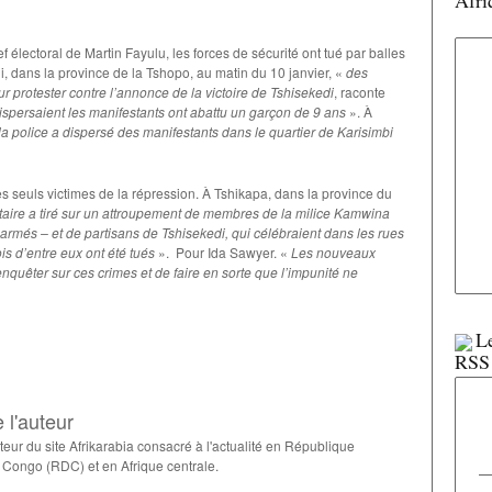
Afri
ef électoral de Martin Fayulu, les forces de sécurité ont tué par balles
i, dans la province de la Tshopo, au matin du 10 janvier, «
des
 protester contre l’annonce de la victoire de Tshisekedi
, raconte
dispersaient les manifestants ont abattu un garçon de 9 ans
». À
la police a dispersé des manifestants dans le quartier de Karisimbi
es seuls victimes de la répression. À Tshikapa, dans la province du
itaire a tiré sur un attroupement de membres de la milice Kamwina
rmés – et de partisans de Tshisekedi, qui célébraient dans les rues
ois d’entre eux ont été tués
». Pour Ida Sawyer. «
Les nouveaux
nquêter sur ces crimes et de faire en sorte que l’impunité ne
Le
 l'auteur
cteur du site Afrikarabia consacré à l'actualité en République
Congo (RDC) et en Afrique centrale.