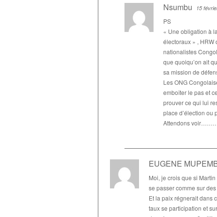
Nsumbu
15 févri
PS
« Une obligation à l
électoraux » , HRW d
nationalistes Congol
que quoiqu’on ait qu
sa mission de défens
Les ONG Congolaises 
emboîter le pas et c
prouver ce qui lui r
place d’élection ou 
Attendons voir……
EUGENE MUPEM
Moi, je crois que si Martin 
se passer comme sur des ro
Et la paix régnerait dans 
taux se participation et s