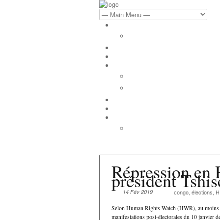
Répression en R
président Tshis
14 Fév 2019
congo
,
élections
,
H
Selon Human Rights Watch (HWR), au moins 10 
manifestations post-électorales du 10 janvier 