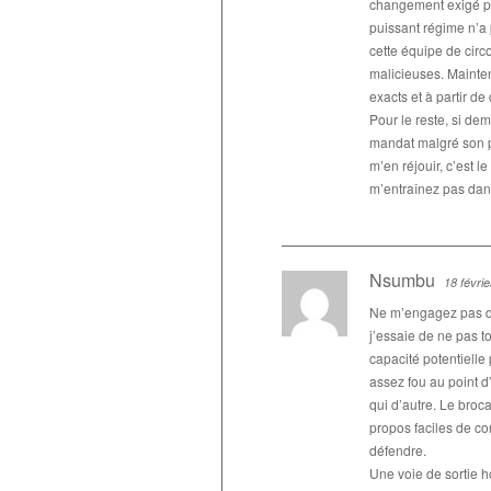
changement exigé par
puissant régime n’a p
cette équipe de circ
malicieuses. Maintena
exacts et à partir d
Pour le reste, si de
mandat malgré son pa
m’en réjouir, c’est 
m’entraînez pas dans
Nsumbu
18 févri
Ne m’engagez pas d
j’essaie de ne pas to
capacité potentielle
assez fou au point d
qui d’autre. Le broc
propos faciles de c
défendre.
Une voie de sortie h