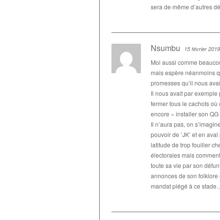
sera de même d’autres dé
Nsumbu
15 février 2019
Moi aussi comme beaucoup
mais espère néanmoins qu’
promesses qu’il nous ava
Il nous avait par exempl
fermer tous le cachots où
encore « installer son QG 
Il n’aura pas, on s’imagine
pouvoir de ‘JK’ et en aval
latitude de trop fouiller 
électorales mais comment 
toute sa vie par son défu
annonces de son folklore 
mandat piégé à ce stade