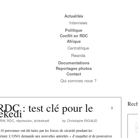
Actualités
Interviews
Politique
Conflit en RDC
Afrique
Centrafrique
Rwanda
Documentations
Reportages photos
Contact
Qui sommes nous ?
Rech
DC : test clé pour le
9
ekedi
RW
,
RDC
,
répression
,
tshisekedi
by Christophe RIGAUD
personnes ont été tuées par les forces de sécurité pendant les
dernier. L’ONG demande aux nouvelles autorités « d’enquêter et de poursuivre